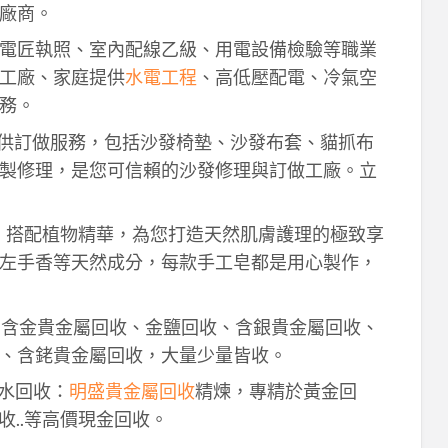
廠商。
電匠執照、室內配線乙級、用電設備檢驗等職業
工廠、家庭提供
水電工程
、高低壓配電、冷氣空
務。
供訂做服務，包括沙發椅墊、沙發布套、貓抓布
製修理，是您可信賴的沙發修理與訂做工廠。立
作，搭配植物精華，為您打造天然肌膚護理的極致享
左手香等天然成分，每款手工皂都是用心製作，
！含金貴金屬回收、金鹽回收、含銀貴金屬回收、
、含銠貴金屬回收，大量少量皆收。
鈀水回收：
明盛貴金屬回收
精煉，專精於黃金回
收..等高價現金回收。