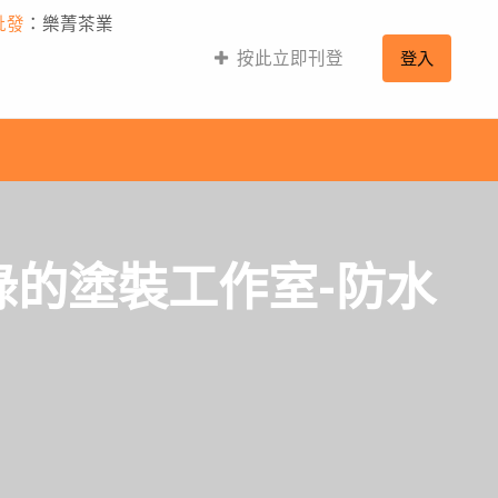
批發
：樂菁茶業
按此立即刊登
登入
的塗裝工作室-防水