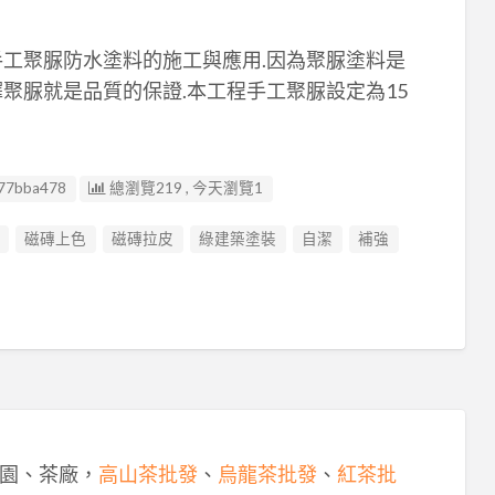
手工聚脲防水塗料的施工與應用.因為聚脲塗料是
聚脲就是品質的保證.本工程手工聚脲設定為15
77bba478
總瀏覽219 , 今天瀏覽1
磁磚上色
磁磚拉皮
綠建築塗裝
自潔
補強
園、茶廠，
高山茶批發
、
烏龍茶批發
、
紅茶批