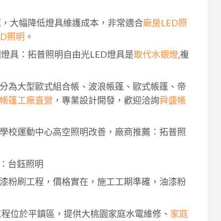
速，大幅降低燈具維護成本，非常適合
廠房LED照
ED照明
。
明燈具：拓普照明自由光LED燈具是
取代水銀燈
,複
分為大型歐式組合帳、波浪帳篷、歐式帳篷、帝
帳篷工廠直營
，專業設計開發，歡迎洽詢
舜盛帳
學校運動中心高空照明改善，廠商推薦：拓普照
：台鈺照明
漆粉刷工程，價格實在，施工工期準確，油漆粉
工程位於平鎮區，提供大桃園家庭水電維修、
家庭