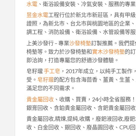
水電
、衛浴設備安裝、冷氣安裝、服務的專業
昱金水電
工程行位於新北市新莊區，具有甲級
證照，為新北市、台北市與桃園地區的企業、
調工程、消防設備、衛浴設備、水管設備等服
上美沙發行 – 專業
沙發椅墊
訂製推薦。我們提
椅墊等。致力於沙發椅墊和
實木沙發椅墊
的訂
即洽詢，打造專屬您的舒適沙發體驗。
皂籽瓏
手工皂
，2017年成立，以純手工製
受。
皂籽瓏
的配方包含海茴香、薑黃、生薑、
滿足您的不同需求。
貴金屬回收
、收購、買賣，24小時全省服務
銀膏回收、含鉑貴金屬回收、含鈀貴金屬回收
貴金屬回收,精煉,提純,收購，廢鈀液回收,廢
收、白金回收、銀回收、廢晶圓回收、CPU回