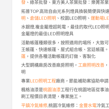
發
、綠茶批發、東方美人茶葉批發：樂菁茶業
拓普TOP 高效自由光系列燈具換裝簡便與快
明
、
倉儲LED照明
、校園LED照明、
運動場L
水銀燈,複金屬燈超耗電，最佳的取代LED照
金屬燈的最佳LED照明燈具
活動帳篷種類很多，按照適用的場所，大致可
王帳篷、快速帳篷、屋式組合帳、宮廷帳篷。
篷
，提供各種活動帳篷的訂做、客製化
大型鋼構廠房改善廠房照明，
工廠照明改善
，
明
專業
LED照明工程
廠商，節能補助案協助申請
楓格油漆是
桃園油漆
工程行在桃園地區從事油
刷工程價目表清楚，專業施工。
平鎮冷氣維修
,桃園冷氣維修：
金豐水電
冷氣