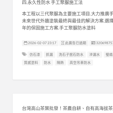
四.永久性防水 手工聚脲施工法
本工程以三代聚脲為主要施工項目.大力推廣
未來世代外牆塗裝最終與最佳的解決方案.選擇
年的保固施工方案.手工聚脲防水塗料
廣告编號
2026-02-07 23:17
此廣告已過期
32069875
仿石漆
抓漏
洗石子抿石防水
滲漏水
璧癌
質感塗料
防水
隔熱
高空吊車防水
台灣高山茶葉批發！茶農自耕、自有高海拔茶