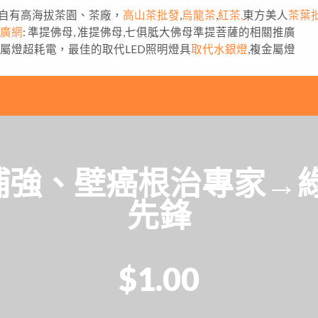
自有高海拔茶園、茶廠，
高山茶批發
,
烏龍茶
,
紅茶,
東方美人
茶葉
推廣網
: 準提佛母, 准提佛母,七俱胝大佛母準提菩薩的相關推廣
金屬燈超耗電，最佳的取代LED照明燈具
取代水銀燈
,複金屬燈
補強、壁癌根治專家→綠
先鋒
$1.00