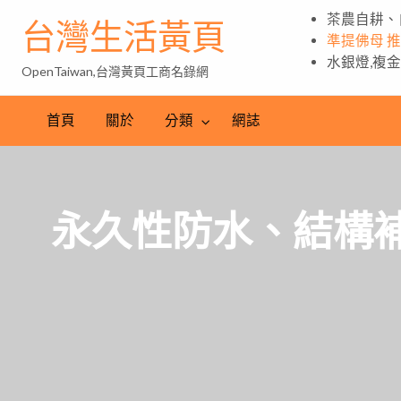
茶農自耕、
台灣生活黃頁
準提佛母 
水銀燈,複
OpenTaiwan,台灣黃頁工商名錄網
首頁
關於
分類
網誌
永久性防水、結構