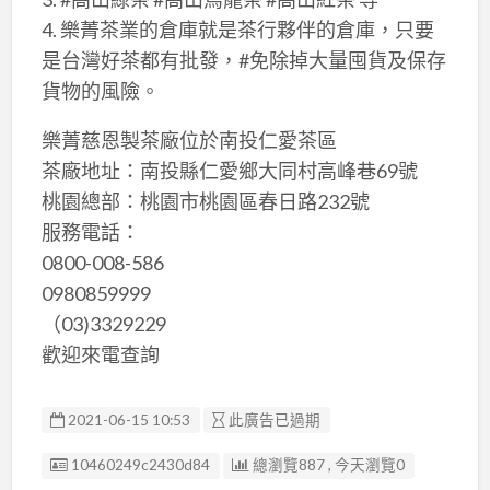
4. 樂菁茶業的倉庫就是茶行夥伴的倉庫，只要
是台灣好茶都有批發，#免除掉大量囤貨及保存
貨物的風險。
樂菁慈恩製茶廠位於南投仁愛茶區
茶廠地址：南投縣仁愛鄉大同村高峰巷69號
桃園總部：桃園市桃園區春日路232號
服務電話：
0800-008-586
0980859999
（03)3329229
歡迎來電查詢
2021-06-15 10:53
此廣告已過期
廣告编號
10460249c2430d84
總瀏覽887 , 今天瀏覽0