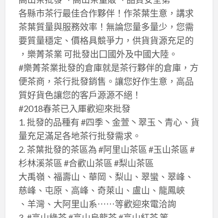
各縣市茶行最佳合作夥伴！作茶葉生意，講求
茶葉質量與服務效率！無論您量多量少，您需
要質量穩定、價格具競爭力，供貨貨源充足的
，樂菁茶業 可批發出囗國外及中國大陸。
#樂菁茶業批發的倉庫就是茶行夥伴的倉庫，方
便茶商，茶行批發銷售。讓您好作生意，高品
質好貨色讓您的客戶源源不絕！
#2018春茶已入厙歡迎來批發
1. 批發的品種有 #四季丶金萱丶翠玉丶青心、貨
量充足滿足各地茶行批發需求。
2. 茶葉批發的茶區為 #阿里山茶區 #玉山茶區 #
杉林溪茶區 #合歡山茶區 #梨山茶區
大禹嶺、福壽山、華岡、梨山、翠蠻、翠峰、
慈峰、屯原、高峰、奇萊山、盧山、龍鳳峽
、羊灣、大阿里山系⋯⋯等歡迎來電洽詢
3. #高山綠茶 #高山烏龍茶 #高山紅茶 等