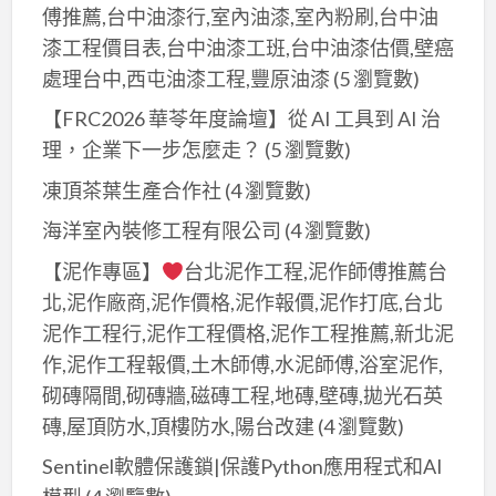
傅推薦,台中油漆行,室內油漆,室內粉刷,台中油
漆工程價目表,台中油漆工班,台中油漆估價,壁癌
處理台中,西屯油漆工程,豐原油漆
(5 瀏覽數)
【FRC2026 華苓年度論壇】從 AI 工具到 AI 治
理，企業下一步怎麼走？
(5 瀏覽數)
凍頂茶葉生產合作社
(4 瀏覽數)
海洋室內裝修工程有限公司
(4 瀏覽數)
【泥作專區】
台北泥作工程,泥作師傅推薦台
北,泥作廠商,泥作價格,泥作報價,泥作打底,台北
泥作工程行,泥作工程價格,泥作工程推薦,新北泥
作,泥作工程報價,土木師傅,水泥師傅,浴室泥作,
砌磚隔間,砌磚牆,磁磚工程,地磚,壁磚,拋光石英
磚,屋頂防水,頂樓防水,陽台改建
(4 瀏覽數)
Sentinel軟體保護鎖|保護Python應用程式和AI