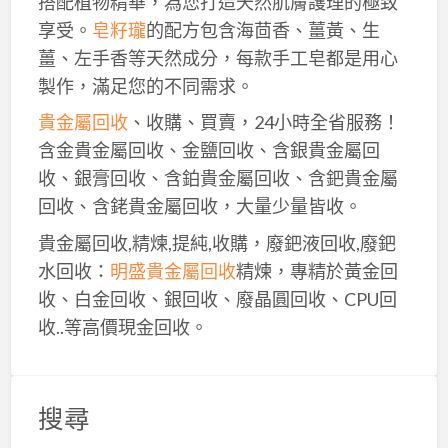
搭配植物精華，為您打造天然肌膚護理的極致
享受。
皂籽瓏
的配方包含海茴香、薑黃、生
薑、左手香等天然成分，每款手工皂都是用心
製作，滿足您的不同需求。
貴金屬回收
、收購、買賣，24小時全省服務！
含金貴金屬回收、金鹽回收、含銀貴金屬回
收、銀膏回收、含鉑貴金屬回收、含鈀貴金屬
回收、含銠貴金屬回收，大量少量皆收。
貴金屬回收,精煉,提純,收購，廢鈀液回收,廢鈀
水回收：
明盛貴金屬回收
精煉，專精於黃金回
收、白金回收、銀回收、廢晶圓回收、CPU回
收..等高價現金回收。
搜尋