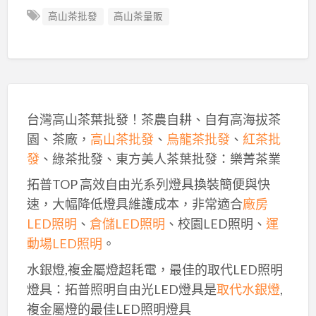
高山茶批發
高山茶量販
台灣高山茶葉批發！茶農自耕、自有高海拔茶
園、茶廠，
高山茶批發
、
烏龍茶批發
、
紅茶批
發
、綠茶批發、東方美人茶葉批發：樂菁茶業
拓普TOP 高效自由光系列燈具換裝簡便與快
速，大幅降低燈具維護成本，非常適合
廠房
LED照明
、
倉儲LED照明
、校園LED照明、
運
動場LED照明
。
水銀燈,複金屬燈超耗電，最佳的取代LED照明
燈具：拓普照明自由光LED燈具是
取代水銀燈
,
複金屬燈的最佳LED照明燈具