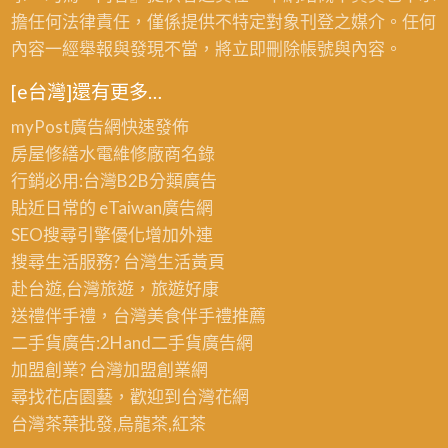
擔任何法律責任，僅係提供不特定對象刊登之媒介。任何
內容一經舉報與發現不當，將立即刪除帳號與內容。
[e台灣]還有更多…
myPost廣告網
快速發佈
房屋修繕
水電維修廠商名錄
行銷必用:台灣B2B
分類廣告
貼近日常的
eTaiwan廣告網
SEO搜尋引擎優化
增加外連
搜尋生活服務? 台灣
生活黃頁
赴台遊,台灣旅遊
，旅遊好康
送禮伴手禮，台灣美食
伴手禮
推薦
二手貨廣告:2Hand
二手貨
廣告網
加盟創業? 台灣
加盟創業
網
尋找花店園藝，歡迎到
台灣花網
台灣茶葉批發
,烏龍茶,紅茶