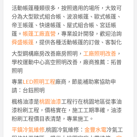
活動帳篷種類很多，按照適用的場所，大致可
分為大型歐式組合帳、波浪帳篷、歐式帳篷、
帝王帳篷、快速帳篷、屋式組合帳、宮廷帳
篷。
帳篷工廠直營
，專業設計開發，歡迎洽詢
舜盛帳篷
，提供各種活動帳篷的訂做、客製化
大型鋼構廠房改善廠房照明，
工廠照明改善
，
學校運動中心高空照明改善，廠商推薦：拓普
照明
專業
LED照明工程
廠商，節能補助案協助申
請：台鈺照明
楓格油漆是
桃園油漆
工程行在桃園地區從事油
漆粉刷工程，價格實在，施工工期準確，油漆
粉刷工程價目表清楚，專業施工。
平鎮冷氣維修
,桃園冷氣維修：
金豐水電
冷氣工