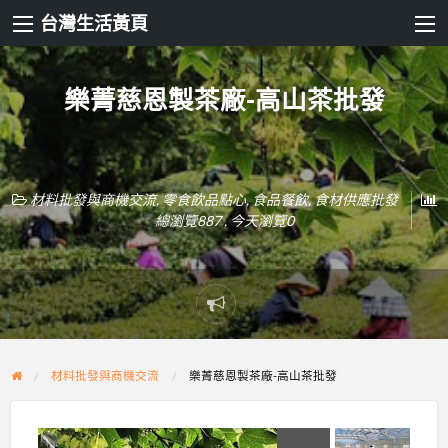
台灣生活黃頁
樂菁慈恩製茶廠-高山茶批發
材料批發與商機交流
,
零食飲品點心
,
食品餐飲
,
食材供應批發
總瀏覽887 , 今天瀏覽0
Report
problem
材料批發與商機交流
樂菁慈恩製茶廠-高山茶批發