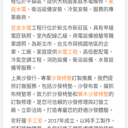
程位於平鎮區，提供大桃園家庭水電維修、
家
庭水電
、衛浴設備安裝、冷氣安裝、服務的專
業廠商。
昱金水電
工程行位於新北市新莊區，具有甲級
電匠執照、室內配線乙級、用電設備檢驗等職
業證照，為新北市、台北市與桃園地區的企
業、工廠、家庭提供
水電工程
、高低壓配電、
冷氣空調工程、消防設備、衛浴設備、水管設
備等服務。
上美沙發行 – 專業
沙發椅墊
訂製推薦。我們提
供訂做服務，包括沙發椅墊、沙發布套、貓抓
布椅墊等。致力於沙發椅墊和
實木沙發椅墊
的
訂製修理，是您可信賴的沙發修理與訂做工
廠。立即洽詢，打造專屬您的舒適沙發體驗。
皂籽瓏
手工皂
，2017年成立，以純手工製作，