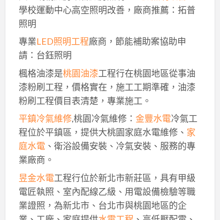
學校運動中心高空照明改善，廠商推薦：拓普
照明
專業
LED照明工程
廠商，節能補助案協助申
請：台鈺照明
楓格油漆是
桃園油漆
工程行在桃園地區從事油
漆粉刷工程，價格實在，施工工期準確，油漆
粉刷工程價目表清楚，專業施工。
平鎮冷氣維修
,桃園冷氣維修：
金豐水電
冷氣工
程位於平鎮區，提供大桃園家庭水電維修、
家
庭水電
、衛浴設備安裝、冷氣安裝、服務的專
業廠商。
昱金水電
工程行位於新北市新莊區，具有甲級
電匠執照、室內配線乙級、用電設備檢驗等職
業證照，為新北市、台北市與桃園地區的企
業、工廠、家庭提供
水電工程
、高低壓配電、