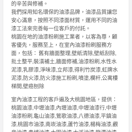
的辛苦與修補。
我們採用知名環保的油漆品牌，油漆品質讓您
安心滿意，按照不同漆面材質，運用不同的油
漆工法來完善每一位客戶的付託。
桃園在地的油漆粉刷施工業者，以客為尊，顧
客優先，服務至上，在室內油漆粉刷服務方
面，包括： 舊有牆面整理,壁紙清除,壁紙刮除,
批土整平,裝潢補土,牆面修補,油漆粉刷,水性水
泥漆,乳膠漆,淨味漆,立邦漆,得利竹炭漆,虹牌水
泥漆,防火漆,防火漆施工粉刷,噴塗,欄杆,公寓樓
梯間,壁癌刨除
室內油漆工程的客戶遍及大桃園地區，提供：
桃園油漆,中壢油漆,內壢油漆,中壢油漆行,中壢
油漆粉刷,龜山油漆,鶯歌油漆,八德油漆,平鎮油
漆,桃園市油漆,南崁油漆,蘆竹油漆,楊梅油漆,觀