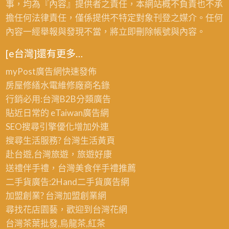
事，均為『內容』提供者之責任，本網站概不負責也不承
擔任何法律責任，僅係提供不特定對象刊登之媒介。任何
內容一經舉報與發現不當，將立即刪除帳號與內容。
[e台灣]還有更多…
myPost廣告網
快速發佈
房屋修繕
水電維修廠商名錄
行銷必用:台灣B2B
分類廣告
貼近日常的
eTaiwan廣告網
SEO搜尋引擎優化
增加外連
搜尋生活服務? 台灣
生活黃頁
赴台遊,台灣旅遊
，旅遊好康
送禮伴手禮，台灣美食
伴手禮
推薦
二手貨廣告:2Hand
二手貨
廣告網
加盟創業? 台灣
加盟創業
網
尋找花店園藝，歡迎到
台灣花網
台灣茶葉批發
,烏龍茶,紅茶