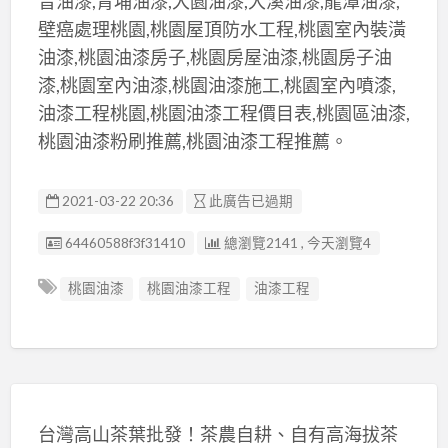
音油漆,青埔油漆,大園油漆,大溪油漆,龍潭油漆,
壁癌處理桃園,桃園屋頂防水工程,桃園室內裝潢
油漆,桃園油漆房子,桃園房屋油漆,桃園房子油
漆,桃園室內油漆,桃園油漆施工,桃園室內噴漆,
油漆工程桃園,桃園油漆工程價目表,桃園區油漆,
桃園油漆粉刷推薦,桃園油漆工程推薦。
2021-03-22 20:36
此廣告已過期
廣告编號
64460588f3f31410
總瀏覽2141 , 今天瀏覽4
桃園油漆
桃園油漆工程
油漆工程
台灣高山茶葉批發！茶農自耕、自有高海拔茶