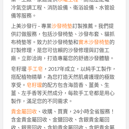
冷氣空調工程、消防設備、衛浴設備、水管設
備等服務。
上美沙發行 – 專業
沙發椅墊
訂製推薦。我們提
供訂做服務，包括沙發椅墊、沙發布套、貓抓
布椅墊等。致力於沙發椅墊和
實木沙發椅墊
的
訂製修理，是您可信賴的沙發修理與訂做工
廠。立即洽詢，打造專屬您的舒適沙發體驗。
皂籽瓏
手工皂
，2017年成立，以純手工製作，
搭配植物精華，為您打造天然肌膚護理的極致
享受。
皂籽瓏
的配方包含海茴香、薑黃、生
薑、左手香等天然成分，每款手工皂都是用心
製作，滿足您的不同需求。
貴金屬回收
、收購、買賣，24小時全省服務！
含金貴金屬回收、金鹽回收、含銀貴金屬回
收、銀膏回收、含鉑貴金屬回收、含鈀貴金屬