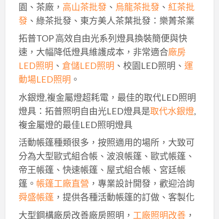
園、茶廠，
高山茶批發
、
烏龍茶批發
、
紅茶批
發
、綠茶批發、東方美人茶葉批發：樂菁茶業
拓普TOP 高效自由光系列燈具換裝簡便與快
速，大幅降低燈具維護成本，非常適合
廠房
LED照明
、
倉儲LED照明
、校園LED照明、
運
動場LED照明
。
水銀燈,複金屬燈超耗電，最佳的取代LED照明
燈具：拓普照明自由光LED燈具是
取代水銀燈
,
複金屬燈的最佳LED照明燈具
活動帳篷種類很多，按照適用的場所，大致可
分為大型歐式組合帳、波浪帳篷、歐式帳篷、
帝王帳篷、快速帳篷、屋式組合帳、宮廷帳
篷。
帳篷工廠直營
，專業設計開發，歡迎洽詢
舜盛帳篷
，提供各種活動帳篷的訂做、客製化
大型鋼構廠房改善廠房照明，
工廠照明改善
，