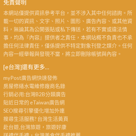
免責聲明
本網站僅提供資訊參考平台，並不涉入其中任何諮詢。所
載一切的資訊、文字、照片、圖形、廣告內容、或其他資
料，無論其為公開張貼或私下傳送，若有不實或違法情
事，均為『內容』提供者之責任，本網站概不負責也不承
擔任何法律責任，僅係提供不特定對象刊登之媒介。任何
內容一經舉報與發現不當，將立即刪除帳號與內容。
[e台灣]還有更多…
myPost廣告網
快速發佈
房屋修繕
水電維修廠商名錄
行銷必用:台灣B2B
分類廣告
貼近日常的
eTaiwan廣告網
SEO搜尋引擎優化
增加外連
搜尋生活服務? 台灣
生活黃頁
赴台遊,台灣旅遊
，旅遊好康
送禮伴手禮，台灣美食
伴手禮
推薦