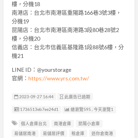
樓，分機18
南港店：台北市南港區重陽路166巷3號3樓，
分機19
昆陽店：台北市南港區南港路3段80巷28號2
樓，分機20
信義店：台北市信義區基隆路1段88號6樓，分
機21
LINE ID：@yourstorage
官網：
https://www.yrs.com.tw/
2023-09-27 16:44
此廣告已過期
廣告编號
1736513eb7ee24d1
總瀏覽595 , 今天瀏覽1
個人倉庫台北
南港倉庫
昆陽小倉庫
易儲居南港
易儲居評價
租倉庫
迷你倉南港