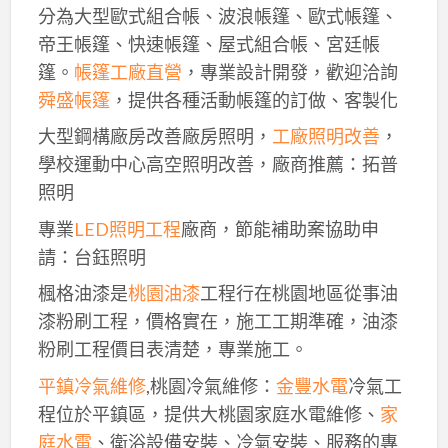
分為大型歐式組合帳、波浪帳篷、歐式帳篷、
帝王帳篷、快速帳篷、屋式組合帳、宮廷帳
篷。
帳篷工廠直營
，專業設計開發，歡迎洽詢
舜盛帳篷
，提供各種活動帳篷的訂做、客製化
大型鋼構廠房改善廠房照明，
工廠照明改善
，
學校運動中心高空照明改善，廠商推薦：拓普
照明
專業
LED照明工程
廠商，節能補助案協助申
請：台鈺照明
楓格油漆是
桃園油漆
工程行在桃園地區從事油
漆粉刷工程，價格實在，施工工期準確，油漆
粉刷工程價目表清楚，專業施工。
平鎮冷氣維修
,桃園冷氣維修：
金豐水電
冷氣工
程位於平鎮區，提供大桃園家庭水電維修、
家
庭水電
、衛浴設備安裝、冷氣安裝、服務的專