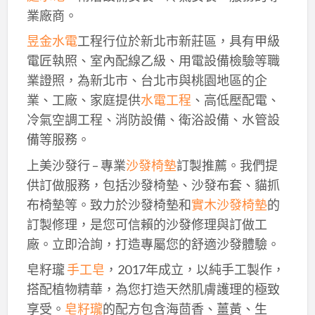
業廠商。
昱金水電
工程行位於新北市新莊區，具有甲級
電匠執照、室內配線乙級、用電設備檢驗等職
業證照，為新北市、台北市與桃園地區的企
業、工廠、家庭提供
水電工程
、高低壓配電、
冷氣空調工程、消防設備、衛浴設備、水管設
備等服務。
上美沙發行 – 專業
沙發椅墊
訂製推薦。我們提
供訂做服務，包括沙發椅墊、沙發布套、貓抓
布椅墊等。致力於沙發椅墊和
實木沙發椅墊
的
訂製修理，是您可信賴的沙發修理與訂做工
廠。立即洽詢，打造專屬您的舒適沙發體驗。
皂籽瓏
手工皂
，2017年成立，以純手工製作，
搭配植物精華，為您打造天然肌膚護理的極致
享受。
皂籽瓏
的配方包含海茴香、薑黃、生