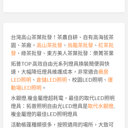
台灣高山茶葉批發！茶農自耕、自有高海拔茶
園、茶廠，
高山茶批發
、
烏龍茶批發
、
紅茶批
發
、綠茶批發、東方美人茶葉批發：樂菁茶業
拓普TOP 高效自由光系列燈具換裝簡便與快
速，大幅降低燈具維護成本，非常適合
廠房
LED照明
、
倉儲LED照明
、校園LED照明、
運
動場LED照明
。
水銀燈,複金屬燈超耗電，最佳的取代LED照明
燈具：拓普照明自由光LED燈具是
取代水銀燈
,
複金屬燈的最佳LED照明燈具
活動帳篷種類很多，按照適用的場所，大致可