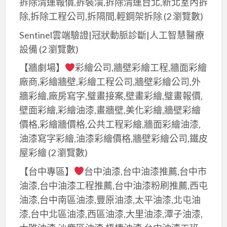
拆除清運報價,拆裝潢,拆除清運台北,新北室內拆
除,拆除工程公司,拆隔間,輕鋼架拆除
(2 瀏覽數)
Sentinel雲端驗證|冠狀動脈診斷|人工智慧醫療
設備
(2 瀏覽數)
【牆劇場】
彩繪公司,牆壁彩繪工程,牆面彩繪
廠商,彩繪牆壁,彩繪工程公司,牆壁彩繪公司,外
牆彩繪,廠房寫字,璧畫接案,壁畫彩繪,璧畫報價,
壁面彩繪,彩繪油漆,畫牆壁,美化彩繪,牆壁彩繪
價格,彩繪牆價格,公共工程彩繪,牆面彩繪油漆,
油漆寫字彩繪,油漆彩繪價格,牆壁彩繪公司,鐵皮
屋彩繪
(2 瀏覽數)
【台中專區】
台中油漆,台中油漆推薦,台中市
油漆,台中油漆工程推薦,台中油漆粉刷推薦,西屯
油漆,台中南區油漆,豐原油漆,太平油漆,北屯油
漆,台中北區油漆,西區油漆,大里油漆,潭子油漆,