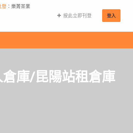
批發
：樂菁茶業
按此立即刊登
登入
人倉庫/昆陽站租倉庫