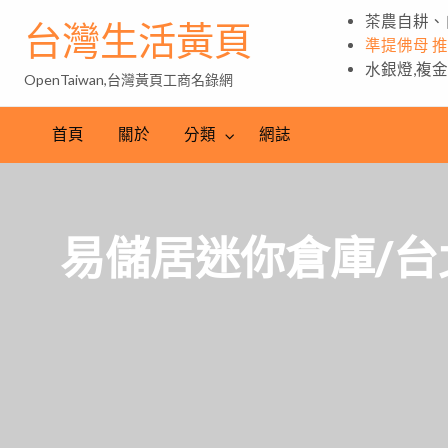
茶農自耕、
台灣生活黃頁
準提佛母 
水銀燈,複
OpenTaiwan,台灣黃頁工商名錄網
首頁
關於
分類
網誌
易儲居迷你倉庫/台