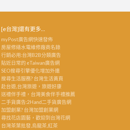
[e台灣]還有更多…
myPost廣告網
快速發佈
房屋修繕
水電維修廠商名錄
行銷必用:台灣B2B
分類廣告
貼近日常的
eTaiwan廣告網
SEO搜尋引擎優化
增加外連
搜尋生活服務? 台灣
生活黃頁
赴台遊,台灣旅遊
，旅遊好康
送禮伴手禮，台灣美食
伴手禮
推薦
二手貨廣告:2Hand
二手貨
廣告網
加盟創業? 台灣
加盟創業
網
尋找花店園藝，歡迎到
台灣花網
台灣茶葉批發
,烏龍茶,紅茶