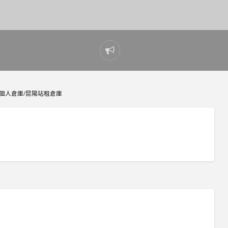
Report
problem
個人倉庫/昆陽站租倉庫