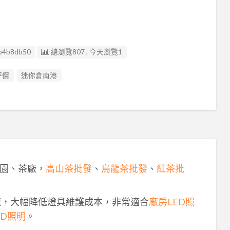
b4b8db50
總瀏覽807 , 今天瀏覽1
評價
迷你倉南港
園、茶廠，
高山茶批發
、
烏龍茶批發
、
紅茶批
速，大幅降低燈具維護成本，非常適合
廠房LED照
ED照明
。