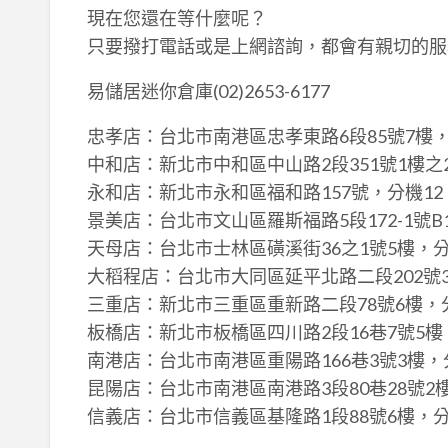
現在您還在等什麼呢？
只要撥打電話或是上網諮詢，都會有親切的服
易儲居迷你倉庫(02)2653-6177
忠孝店：台北市南港區忠孝東路6段85號7樓，
中和店：新北市中和區中山路2段351號1樓之2
永和店：新北市永和區福和路157號，分機1
景美店：台北市文山區羅斯福路5段172-1號
天母店：台北市士林區磺溪街36之1號5樓，分
大稻程店：台北市大同區延平北路二段202號3
三重店：新北市三重區重新路二段78號6樓，分
板橋店：新北市板橋區四川路2段16巷7號5樓
南港店：台北市南港區重陽路166巷3號3樓，
昆陽店：台北市南港區南港路3段80巷28號2樓
信義店：台北市信義區基隆路1段88號6樓，分