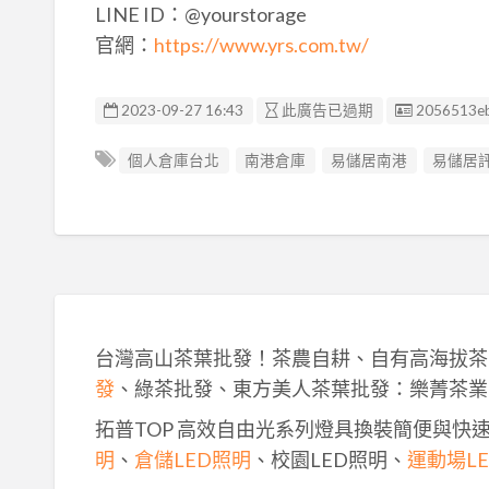
LINE ID：@yourstorage
官網：
https://www.yrs.com.tw/
廣告编號
2023-09-27 16:43
此廣告已過期
2056513e
個人倉庫台北
南港倉庫
易儲居南港
易儲居
台灣高山茶葉批發！茶農自耕、自有高海拔茶
發
、綠茶批發、東方美人茶葉批發：樂菁茶業
拓普TOP 高效自由光系列燈具換裝簡便與快
明
、
倉儲LED照明
、校園LED照明、
運動場L