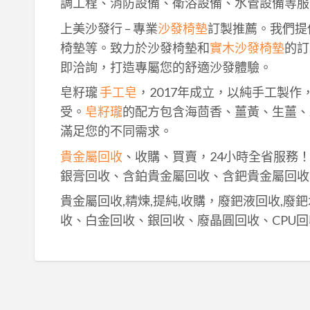
調工程、消防設備、衛浴設備、水管設備等服
上美沙發行 – 專業
沙發椅墊
訂製推薦。我們提
椅墊等。致力於沙發椅墊和
實木沙發椅墊
的訂
即洽詢，打造專屬您的舒適沙發體驗。
皂籽瓏
手工皂
，2017年成立，以純手工製
受。
皂籽瓏
的配方包含海茴香、薑黃、生薑、
滿足您的不同需求。
貴金屬回收
、收購、買賣，24小時全省服務
銀膏回收、含鉑貴金屬回收、含鈀貴金屬回收
貴金屬回收,精煉,提純,收購，廢鈀液回收,廢
收、白金回收、銀回收、廢晶圓回收、CPU回