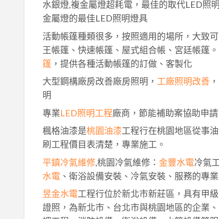
水銀燈,複金屬燈超耗電，最佳的取代LED照
金屬燈的最佳LED照明燈具
活動帳篷種類很多，按照適用的場所，大致可
王帳篷、快速帳篷、屋式組合帳、宮廷帳篷。
篷
，提供各種活動帳篷的訂做、客製化
大型鋼構廠房改善廠房照明，
工廠照明改善
，
明
專業
LED照明工程
廠商，節能補助案協助申請
楓格油漆是
桃園油漆
工程行在桃園地區從事油
刷工程價目表清楚，專業施工。
平鎮冷氣維修
,桃園冷氣維修：
金豐水電
冷氣
水電
、衛浴設備安裝、冷氣安裝、服務的專業
昱金水電
工程行位於新北市新莊區，具有甲級
證照，為新北市、台北市與桃園地區的企業、