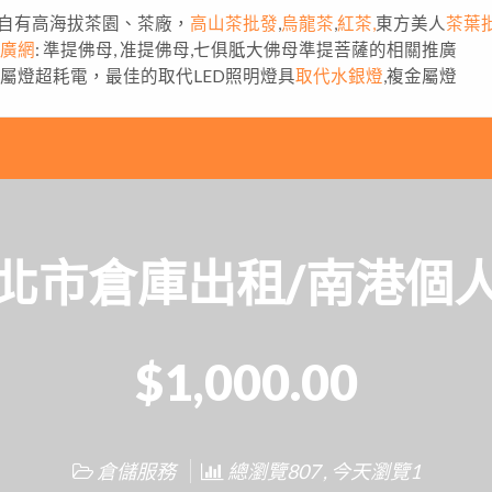
自有高海拔茶園、茶廠，
高山茶批發
,
烏龍茶
,
紅茶,
東方美人
茶葉
推廣網
: 準提佛母, 准提佛母,七俱胝大佛母準提菩薩的相關推廣
金屬燈超耗電，最佳的取代LED照明燈具
取代水銀燈
,複金屬燈
北市倉庫出租/南港個
$1,000.00
倉儲服務
總瀏覽807 , 今天瀏覽1