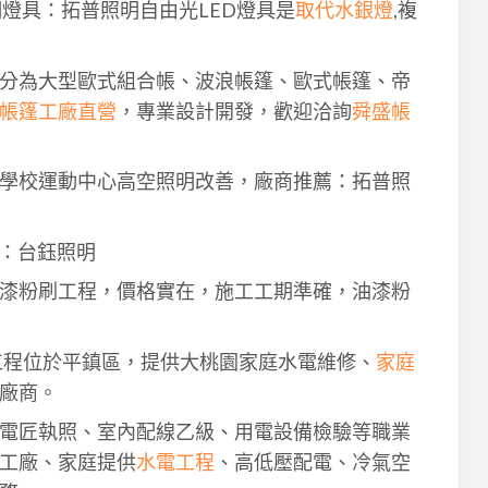
明燈具：拓普照明自由光LED燈具是
取代水銀燈
,複
分為大型歐式組合帳、波浪帳篷、歐式帳篷、帝
帳篷工廠直營
，專業設計開發，歡迎洽詢
舜盛帳
學校運動中心高空照明改善，廠商推薦：拓普照
：台鈺照明
漆粉刷工程，價格實在，施工工期準確，油漆粉
工程位於平鎮區，提供大桃園家庭水電維修、
家庭
廠商。
電匠執照、室內配線乙級、用電設備檢驗等職業
工廠、家庭提供
水電工程
、高低壓配電、冷氣空