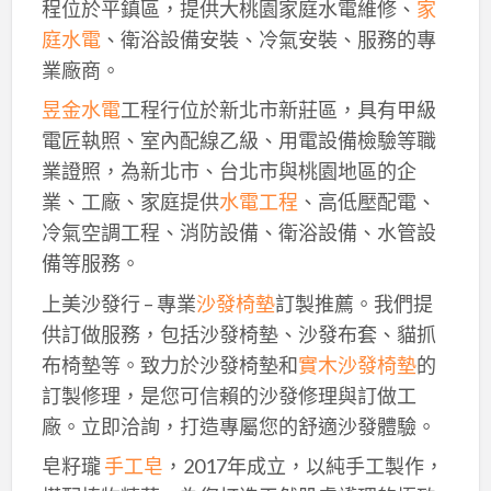
程位於平鎮區，提供大桃園家庭水電維修、
家
庭水電
、衛浴設備安裝、冷氣安裝、服務的專
業廠商。
昱金水電
工程行位於新北市新莊區，具有甲級
電匠執照、室內配線乙級、用電設備檢驗等職
業證照，為新北市、台北市與桃園地區的企
業、工廠、家庭提供
水電工程
、高低壓配電、
冷氣空調工程、消防設備、衛浴設備、水管設
備等服務。
上美沙發行 – 專業
沙發椅墊
訂製推薦。我們提
供訂做服務，包括沙發椅墊、沙發布套、貓抓
布椅墊等。致力於沙發椅墊和
實木沙發椅墊
的
訂製修理，是您可信賴的沙發修理與訂做工
廠。立即洽詢，打造專屬您的舒適沙發體驗。
皂籽瓏
手工皂
，2017年成立，以純手工製作，