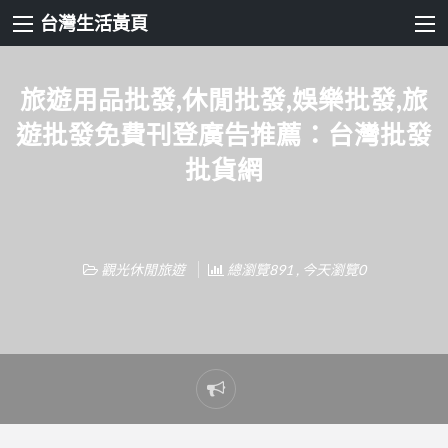
台灣生活黃頁
旅遊用品批發,休閒批發,娛樂批發,旅
遊批發免費刊登廣告推薦：台灣批發
批貨網
觀光休閒旅遊
總瀏覽891 , 今天瀏覽0
Report
problem