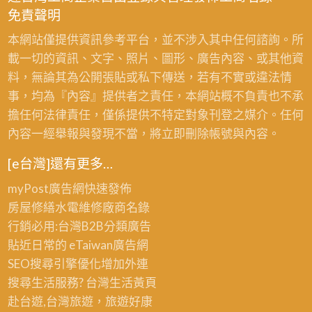
免責聲明
本網站僅提供資訊參考平台，並不涉入其中任何諮詢。所
載一切的資訊、文字、照片、圖形、廣告內容、或其他資
料，無論其為公開張貼或私下傳送，若有不實或違法情
事，均為『內容』提供者之責任，本網站概不負責也不承
擔任何法律責任，僅係提供不特定對象刊登之媒介。任何
內容一經舉報與發現不當，將立即刪除帳號與內容。
[e台灣]還有更多…
myPost廣告網
快速發佈
房屋修繕
水電維修廠商名錄
行銷必用:台灣B2B
分類廣告
貼近日常的
eTaiwan廣告網
SEO搜尋引擎優化
增加外連
搜尋生活服務? 台灣
生活黃頁
赴台遊,台灣旅遊
，旅遊好康