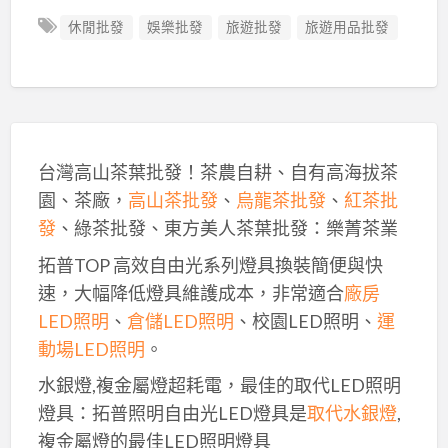
休閒批發
娛樂批發
旅遊批發
旅遊用品批發
台灣高山茶葉批發！茶農自耕、自有高海拔茶
園、茶廠，
高山茶批發
、
烏龍茶批發
、
紅茶批
發
、綠茶批發、東方美人茶葉批發：樂菁茶業
拓普TOP 高效自由光系列燈具換裝簡便與快
速，大幅降低燈具維護成本，非常適合
廠房
LED照明
、
倉儲LED照明
、校園LED照明、
運
動場LED照明
。
水銀燈,複金屬燈超耗電，最佳的取代LED照明
燈具：拓普照明自由光LED燈具是
取代水銀燈
,
複金屬燈的最佳LED照明燈具