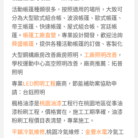
活動帳篷種類很多，按照適用的場所，大致可
分為大型歐式組合帳、波浪帳篷、歐式帳篷、
帝王帳篷、快速帳篷、屋式組合帳、宮廷帳
篷。
帳篷工廠直營
，專業設計開發，歡迎洽詢
舜盛帳篷
，提供各種活動帳篷的訂做、客製化
大型鋼構廠房改善廠房照明，
工廠照明改善
，
學校運動中心高空照明改善，廠商推薦：拓普
照明
專業
LED照明工程
廠商，節能補助案協助申
請：台鈺照明
楓格油漆是
桃園油漆
工程行在桃園地區從事油
漆粉刷工程，價格實在，施工工期準確，油漆
粉刷工程價目表清楚，專業施工。
平鎮冷氣維修
,桃園冷氣維修：
金豐水電
冷氣工