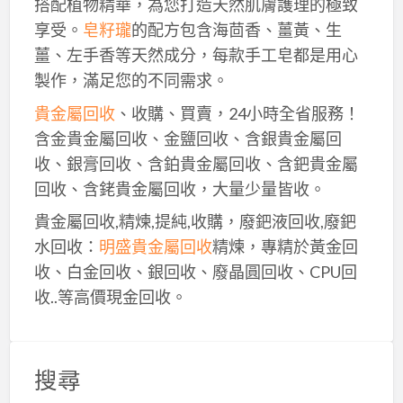
搭配植物精華，為您打造天然肌膚護理的極致
享受。
皂籽瓏
的配方包含海茴香、薑黃、生
薑、左手香等天然成分，每款手工皂都是用心
製作，滿足您的不同需求。
貴金屬回收
、收購、買賣，24小時全省服務！
含金貴金屬回收、金鹽回收、含銀貴金屬回
收、銀膏回收、含鉑貴金屬回收、含鈀貴金屬
回收、含銠貴金屬回收，大量少量皆收。
貴金屬回收,精煉,提純,收購，廢鈀液回收,廢鈀
水回收：
明盛貴金屬回收
精煉，專精於黃金回
收、白金回收、銀回收、廢晶圓回收、CPU回
收..等高價現金回收。
搜尋