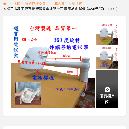
材料批發與商機交流
其它商品批發供應
方橘子小舖 工廠直營 旋轉型電話架 公司貨 高品質 超低價450元/個(CH-350)
所有相片
(5)