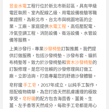
昱金水電
工程行位於新北市新莊區，具有甲級
電匠執照、室內配線乙級、用電設備檢驗等職
業證照，為新北市、台北市與桃園地區的企
業、工廠、家庭提供
水電工程
、高低壓配電、
冷氣空調工程、消防設備、衛浴設備、水管設
備等服務。
上美沙發行 – 專業
沙發椅墊
訂製推薦。我們提
供訂做服務，包括沙發椅墊、沙發布套、貓抓
布椅墊等。致力於沙發椅墊和
實木沙發椅墊
的
訂製修理，是您可信賴的沙發修理與訂做工
廠。立即洽詢，打造專屬您的舒適沙發體驗。
皂籽瓏
手工皂
，2017年成立，以純手工製作，
搭配植物精華，為您打造天然肌膚護理的極致
享受。
皂籽瓏
的配方包含海茴香、薑黃、生
薑、左手香等天然成分，每款手工皂都是用心