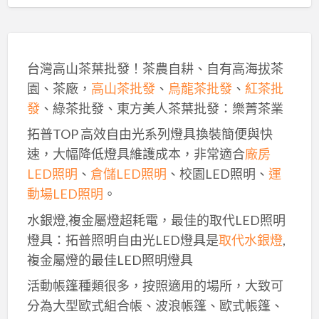
台灣高山茶葉批發！茶農自耕、自有高海拔茶
園、茶廠，
高山茶批發
、
烏龍茶批發
、
紅茶批
發
、綠茶批發、東方美人茶葉批發：樂菁茶業
拓普TOP 高效自由光系列燈具換裝簡便與快
速，大幅降低燈具維護成本，非常適合
廠房
LED照明
、
倉儲LED照明
、校園LED照明、
運
動場LED照明
。
水銀燈,複金屬燈超耗電，最佳的取代LED照明
燈具：拓普照明自由光LED燈具是
取代水銀燈
,
複金屬燈的最佳LED照明燈具
活動帳篷種類很多，按照適用的場所，大致可
分為大型歐式組合帳、波浪帳篷、歐式帳篷、