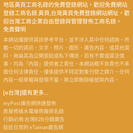
地區黃頁工商名錄的免費登錄網站，歡迎免費網站
登錄工商名錄.黃頁,台灣黃頁免費登錄網站網址，歡
迎台灣工商企業自由登錄與管理發佈工商名錄。
免責聲明
本網站僅提供資訊參考平台，並不涉入其中任何諮詢。所
載一切的資訊、文字、照片、圖形、廣告內容、或其他資
料，無論其為公開張貼或私下傳送，若有不實或違法情
事，均為『內容』提供者之責任，本網站概不負責也不承
擔任何法律責任，僅係提供不特定對象刊登之媒介。任何
內容一經舉報與發現不當，將立即刪除帳號與內容。
[e台灣]還有更多…
myPost廣告網
快速發佈
房屋修繕
水電維修廠商名錄
行銷必用:台灣B2B
分類廣告
貼近日常的
eTaiwan廣告網