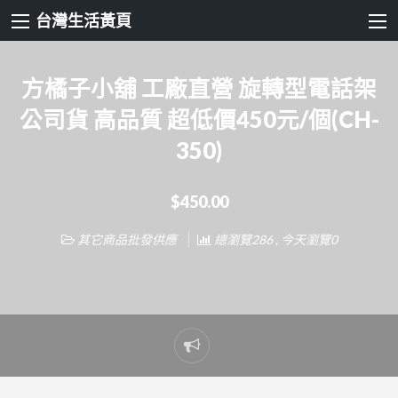
台灣生活黃頁
方橘子小舖 工廠直營 旋轉型電話架
公司貨 高品質 超低價450元/個(CH-
350)
$450.00
其它商品批發供應
總瀏覽286 , 今天瀏覽0
Report
problem