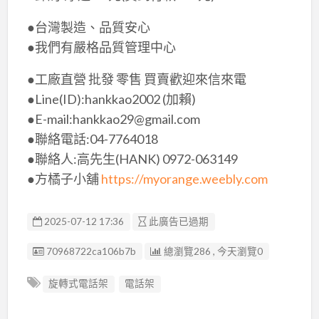
●台灣製造、品質安心
●我們有嚴格品質管理中心
●工廠直營 批發 零售 買賣歡迎來信來電
●Line(ID):hankkao2002 (加賴)
●E-mail:hankkao29@gmail.com
●聯絡電話:04-7764018
●聯絡人:高先生(HANK) 0972-063149
●方橘子小舖
https://myorange.weebly.com
2025-07-12 17:36
此廣告已過期
廣告编號
70968722ca106b7b
總瀏覽286 , 今天瀏覽0
旋轉式電話架
電話架