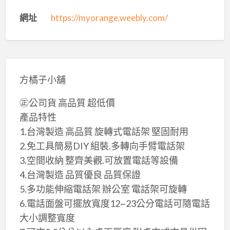
網址
https://myorange.weebly.com/
方橘子小舖
㊣公司貨 高品質 超低價
產品特性
1.台灣製造 高品質 旋轉式電話架 堅固耐用
2.免工具簡易DIY 組裝.多轉向手臂電話架
3.空間收納 整齊美觀.可放置電話等設備
4.台灣製造 品質優良 品質保證
5.多功能伸縮電話架 辦公室 電話架可旋轉
6.電話面盤可擺放寬度12~23公分電話可隨電話
大小調整寬度