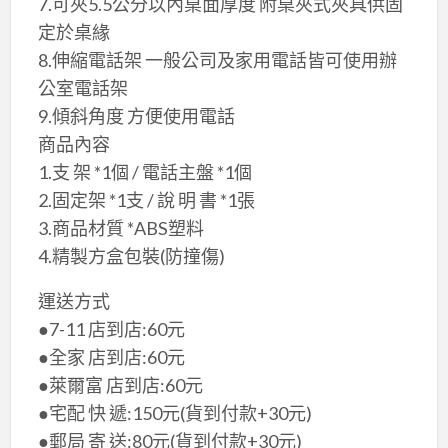
7.可夾5.5公分以內桌面厚度 附桌夾式夾具供固
定於桌緣
8.伸縮電話架 一般公司及家用電話皆可使用辦
公室電話架
9.傾斜角度 方便使用電話
​商品內容
1.支 架 *1個 / 電話主盤 *1個
2.固定架 *1支 / 說 明 書 *1張
3.商品材質 *ABS塑料
4.精製方盒包裝(防撞傷)
​運送方式
●7-11 店到店:60元
●全家 店到店:60元
●萊爾富 店到店:60元
●宅配 快 遞:150元(貨到付款+30元)
●郵局 寄 送:80元(貨到付款+30元)