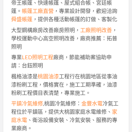
帝王帳篷、快速帳篷、屋式組合帳、宮廷帳
篷。
帳篷工廠直營
，專業設計開發，歡迎洽詢
舜盛帳篷
，提供各種活動帳篷的訂做、客製化
大型鋼構廠房改善廠房照明，
工廠照明改善
，
學校運動中心高空照明改善，廠商推薦：拓普
照明
專業
LED照明工程
廠商，節能補助案協助申
請：台鈺照明
楓格油漆是
桃園油漆
工程行在桃園地區從事油
漆粉刷工程，價格實在，施工工期準確，油漆
粉刷工程價目表清楚，專業施工。
平鎮冷氣維修
,桃園冷氣維修：
金豐水電
冷氣工
程位於平鎮區，提供大桃園家庭水電維修、
家
庭水電
、衛浴設備安裝、冷氣安裝、服務的專
業廠商。