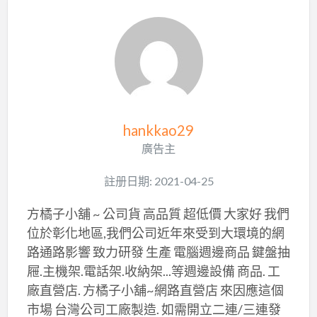
hankkao29
廣告主
註册日期: 2021-04-25
方橘子小舖 ~ 公司貨 高品質 超低價 大家好 我們
位於彰化地區,我們公司近年來受到大環境的網
路通路影響 致力研發 生產 電腦週邊商品 鍵盤抽
屜.主機架.電話架.收納架...等週邊設備 商品. 工
廠直營店. 方橘子小舖~網路直營店 來因應這個
市場 台灣公司工廠製造. 如需開立二連/三連發