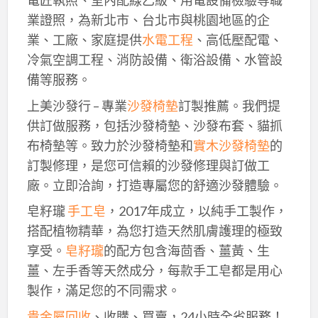
電匠執照、室內配線乙級、用電設備檢驗等職
業證照，為新北市、台北市與桃園地區的企
業、工廠、家庭提供
水電工程
、高低壓配電、
冷氣空調工程、消防設備、衛浴設備、水管設
備等服務。
上美沙發行 – 專業
沙發椅墊
訂製推薦。我們提
供訂做服務，包括沙發椅墊、沙發布套、貓抓
布椅墊等。致力於沙發椅墊和
實木沙發椅墊
的
訂製修理，是您可信賴的沙發修理與訂做工
廠。立即洽詢，打造專屬您的舒適沙發體驗。
皂籽瓏
手工皂
，2017年成立，以純手工製作，
搭配植物精華，為您打造天然肌膚護理的極致
享受。
皂籽瓏
的配方包含海茴香、薑黃、生
薑、左手香等天然成分，每款手工皂都是用心
製作，滿足您的不同需求。
貴金屬回收
、收購、買賣，24小時全省服務！