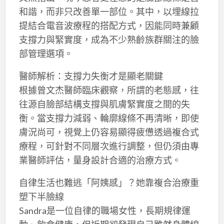
和諧，而非只改善單一部位。其中，以埋線拉
提結合電音波療程的搭配方式，因能同時兼顧
支撐力與緊實度，成為不少熟齡族群關注的臉
部管理選項。
醫師解析：支撐力失衡才是顯老關鍵
根據曾文杰醫師臨床觀察，所謂的老態感，往
往源自臉部結構支撐與肌膚緊實度之間的失
衡。當支撐力減弱、輪廓線條不再清晰，即使
膚況尚可，視覺上仍容易顯得疲憊透過複合式
療程，可針對不同層次進行調整，但仍須由專
業醫師評估，量身設計合適的治療方式。
自律生活也難逃「阿姨感」？她靠複合治療重
塑下半臉線
Sandra是一位自律的職場女性，長期規律運