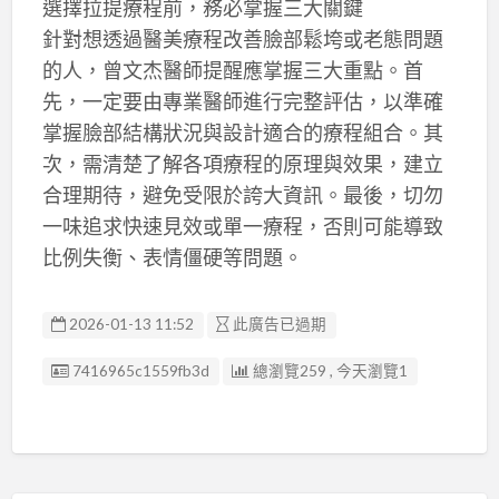
選擇拉提療程前，務必掌握三大關鍵
針對想透過醫美療程改善臉部鬆垮或老態問題
的人，曾文杰醫師提醒應掌握三大重點。首
先，一定要由專業醫師進行完整評估，以準確
掌握臉部結構狀況與設計適合的療程組合。其
次，需清楚了解各項療程的原理與效果，建立
合理期待，避免受限於誇大資訊。最後，切勿
一味追求快速見效或單一療程，否則可能導致
比例失衡、表情僵硬等問題。
2026-01-13 11:52
此廣告已過期
廣告编號
7416965c1559fb3d
總瀏覽259 , 今天瀏覽1