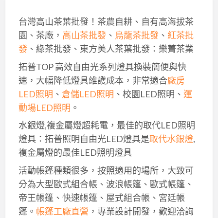
台灣高山茶葉批發！茶農自耕、自有高海拔茶
園、茶廠，
高山茶批發
、
烏龍茶批發
、
紅茶批
發
、綠茶批發、東方美人茶葉批發：樂菁茶業
拓普TOP 高效自由光系列燈具換裝簡便與快
速，大幅降低燈具維護成本，非常適合
廠房
LED照明
、
倉儲LED照明
、校園LED照明、
運
動場LED照明
。
水銀燈,複金屬燈超耗電，最佳的取代LED照明
燈具：拓普照明自由光LED燈具是
取代水銀燈
,
複金屬燈的最佳LED照明燈具
活動帳篷種類很多，按照適用的場所，大致可
分為大型歐式組合帳、波浪帳篷、歐式帳篷、
帝王帳篷、快速帳篷、屋式組合帳、宮廷帳
篷。
帳篷工廠直營
，專業設計開發，歡迎洽詢