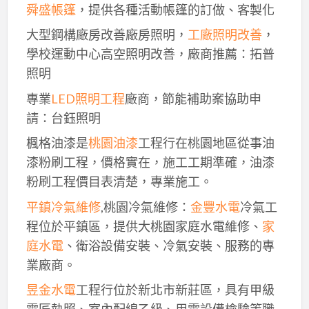
舜盛帳篷
，提供各種活動帳篷的訂做、客製化
大型鋼構廠房改善廠房照明，
工廠照明改善
，
學校運動中心高空照明改善，廠商推薦：拓普
照明
專業
LED照明工程
廠商，節能補助案協助申
請：台鈺照明
楓格油漆是
桃園油漆
工程行在桃園地區從事油
漆粉刷工程，價格實在，施工工期準確，油漆
粉刷工程價目表清楚，專業施工。
平鎮冷氣維修
,桃園冷氣維修：
金豐水電
冷氣工
程位於平鎮區，提供大桃園家庭水電維修、
家
庭水電
、衛浴設備安裝、冷氣安裝、服務的專
業廠商。
昱金水電
工程行位於新北市新莊區，具有甲級