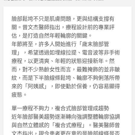
臉部鬆垮不只是肌膚問題，更與結構支撐有
關。曾文杰醫師指出，療程設計前的專業評
估，是打造自然年輕輪廓的關鍵。
年節將至，許多人開始進行「歲末臉部管
理」，希望透過如埋線拉提、電音波等非手術
療程，以更清爽、年輕的狀態迎接新年。然
而，對不少熟齡女性而言，最難掩飾的並非皺
紋，而是下半臉線條鬆垮、輪廓不夠俐落所帶
來的「阿姨感」，即使勤於保養，仍容易顯得
疲態。
單一療程不夠力，複合式臉部管理成趨勢
近年臉部醫美趨勢逐漸轉向強調整體輪廓協調
與自然立體感的「複合式療程」。醫美醫師曾
文杰指出，現今患者更在意的是臉部線條是否