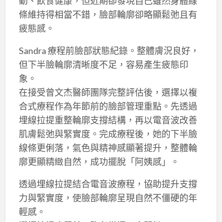
動、飲食健康，但近期卻發現自己雖然身體線
條維持得相當不錯，臉部輪廓卻略顯鬆弛且有
疲態感。
Sandra 療程前臉部狀態紀錄。整體膚況良好，
但下半臉輪廓清晰度不足，容易產生疲態印
象。
在接受曾文杰醫師團隊完整評估後，選擇以複
合式療程作為年節前的臉部管理重點。先透過
埋線拉提重整輪廓支撐結構，再以電音波改善
肌膚鬆弛與緊實度。完成療程後，她的下半臉
線條更俐落，氣色與精神感顯著提升，整體輪
廓更顯精緻自然，成功擺脫「阿姨感」。
透過埋線拉提結合電音波療程，協助提升支撐
力與緊實度，使臉部輪廓呈現自然不僵硬的年
輕感。