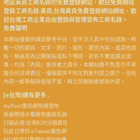
地區黃頁工商名錄的免費登錄網站，歡迎免費網站
登錄工商名錄.黃頁,台灣黃頁免費登錄網站網址，歡
迎台灣工商企業自由登錄與管理發佈工商名錄。
免責聲明
本網站僅提供資訊參考平台，並不涉入其中任何諮詢。所
載一切的資訊、文字、照片、圖形、廣告內容、或其他資
料，無論其為公開張貼或私下傳送，若有不實或違法情
事，均為『內容』提供者之責任，本網站概不負責也不承
擔任何法律責任，僅係提供不特定對象刊登之媒介。任何
內容一經舉報與發現不當，將立即刪除帳號與內容。
[e台灣]還有更多…
myPost廣告網
快速發佈
房屋修繕
水電維修廠商名錄
行銷必用:台灣B2B
分類廣告
貼近日常的
eTaiwan廣告網
SEO搜尋引擎優化
增加外連