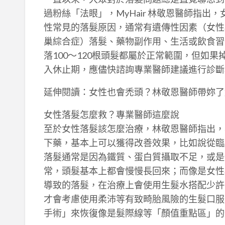
過粉絲「法眼」，MyHair 林敬恩醫師指
性常見的落髮原因，通常有遺傳性因素（女性
巢綜合症）落髮、藥物副作用、生活或飲食習
落100～120根頭髮都屬於正常範圍，但如果
入休止期，應儘快諮詢專業醫師建議進行診斷
延伸閱讀：女性也會禿頭？林敬恩醫師帶妳了
女性落髮怎麼救？專業醫師這麼說
至於女性落髮該怎麼治療，林敬恩醫師指出，
下藥，基本上可以獲得改善效果，比如說從臨
落髮通常是因為鐵質、蛋白質攝取不足，或是
常，頭髮基本上都會慢慢長回來；而像是女性
導致的落髮，在治療上會使用生髮水搭配少許
才會考慮使用柔沛等有致畸胎風險的生髮口服
手術」來恢復像是髮際線等「顏值重點區」的