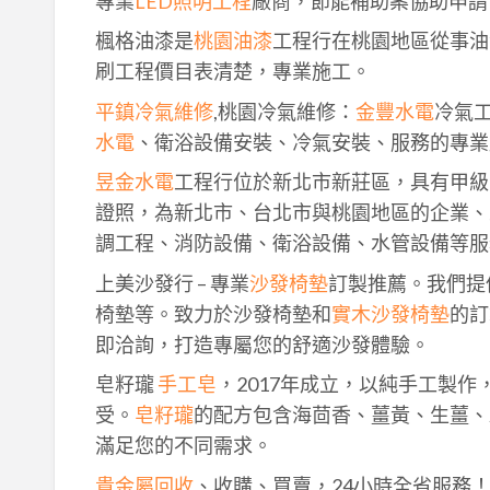
專業
LED照明工程
廠商，節能補助案協助申請
楓格油漆是
桃園油漆
工程行在桃園地區從事油
刷工程價目表清楚，專業施工。
平鎮冷氣維修
,桃園冷氣維修：
金豐水電
冷氣
水電
、衛浴設備安裝、冷氣安裝、服務的專業
昱金水電
工程行位於新北市新莊區，具有甲級
證照，為新北市、台北市與桃園地區的企業、
調工程、消防設備、衛浴設備、水管設備等服
上美沙發行 – 專業
沙發椅墊
訂製推薦。我們提
椅墊等。致力於沙發椅墊和
實木沙發椅墊
的訂
即洽詢，打造專屬您的舒適沙發體驗。
皂籽瓏
手工皂
，2017年成立，以純手工製
受。
皂籽瓏
的配方包含海茴香、薑黃、生薑、
滿足您的不同需求。
貴金屬回收
、收購、買賣，24小時全省服務