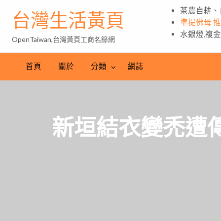
茶農自耕、
台灣生活黃頁
準提佛母 
水銀燈,複
OpenTaiwan,台灣黃頁工商名錄網
首頁
關於
分類
網誌
新垣結衣變禿遭