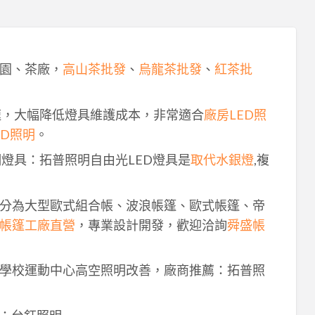
園、茶廠，
高山茶批發
、
烏龍茶批發
、
紅茶批
速，大幅降低燈具維護成本，非常適合
廠房LED照
ED照明
。
明燈具：拓普照明自由光LED燈具是
取代水銀燈
,複
分為大型歐式組合帳、波浪帳篷、歐式帳篷、帝
帳篷工廠直營
，專業設計開發，歡迎洽詢
舜盛帳
學校運動中心高空照明改善，廠商推薦：拓普照