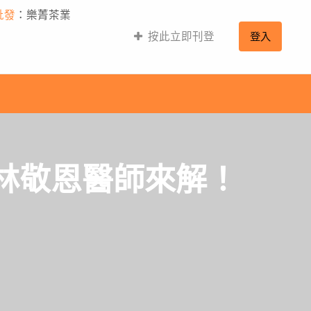
批發
：樂菁茶業
按此立即刊登
登入
林敬恩醫師來解！