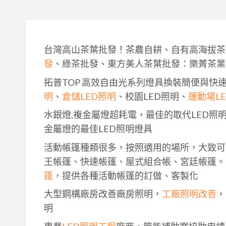
台灣高山茶葉批發！茶農自耕、自有高海拔茶
發
、綠茶批發、東方美人茶葉批發：樂菁茶業
拓普TOP 高效自由光系列燈具換裝簡便與快
明
、
倉儲LED照明
、校園LED照明、
運動場L
水銀燈,複金屬燈超耗電，最佳的取代LED照
金屬燈的最佳LED照明燈具
活動帳篷種類很多，按照適用的場所，大致可
王帳篷、快速帳篷、屋式組合帳、宮廷帳篷。
篷
，提供各種活動帳篷的訂做、客製化
大型鋼構廠房改善廠房照明，
工廠照明改善
，
明