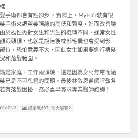
樣！
手術都會有點卻步 。實際上，MyHair就有很
髮手術來調整髮際線的高低和弧度，進而改善臉
由於雄性禿對女生和男生的機轉不同，通常女性
額跟頭頂，也就是說連後枕部毛囊也會受到影
部位，恐怕意義不大，因此女生如果要進行植髮
況和落髮範圍。
論是家庭、工作兩頭燒，還是因為身材焦慮而過
髮已是不可忽視的問題。最後林敬恩醫師呼籲各
若有落髮困擾，務必盡早尋求專業醫師諮詢！
01d714f
總瀏覽487 , 今天瀏覽2