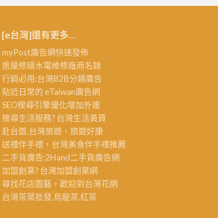
[e台灣]還有更多…
myPost廣告網
快速發佈
房屋修繕
水電維修廠商名錄
行銷必用:台灣B2B
分類廣告
貼近日常的
eTaiwan廣告網
SEO搜尋引擎優化
增加外連
搜尋生活服務? 台灣
生活黃頁
赴台遊,台灣旅遊
，旅遊好康
送禮伴手禮，台灣美食
伴手禮
推薦
二手貨廣告:2Hand
二手貨
廣告網
加盟創業? 台灣
加盟創業
網
尋找花店園藝，歡迎到
台灣花網
台灣茶葉批發
,烏龍茶,紅茶