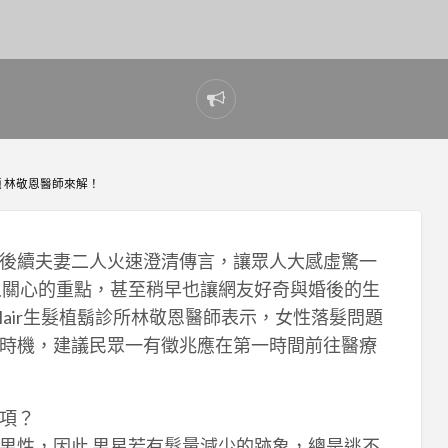
Report
problem
 林敬恩醫師來解！
後續夫妻二人火速澄清傳言，讓眾人大感虛驚一
人關心的重點，甚至稍早也讓網友好奇與婚後的生
air生髮植鬍診所林敬恩醫師表示，女性落髮問題
時機，建議民眾一有徵兆應在第一時間前往醫療
項？
男性，因此 男星若有髮量減少的跡象，總是逃不