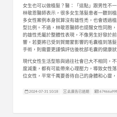
女生也可以做植髮？醫：「這點」跟男性不一
林敬恩醫師表示，很多女生落髮患者一聽到植髮
多女性案例本身就算沒有雄性禿，也會透過植
型比例。不過，林敬恩醫師也提醒女性同胞，
的雄性禿屬於整體性表現，不像男生好發於前
響，若要將已受到賀爾蒙影響的毛囊植到落髮
手術，則需要更謹慎評估後枕部毛囊的健康狀
現代女性生活型態與過往社會已大不相同，不
度減重，都有可能帶來心理壓力，導致女性落
位女性，平常千萬要善待自己的身體和心靈，
廣告编號
2024-07-31 10:18
此廣告已過期
67466a99f