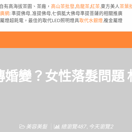
自有高海拔茶園、茶廠，
高山茶批發
,
烏龍茶
,
紅茶,
東方美人
茶葉
推廣網
: 準提佛母, 准提佛母,七俱胝大佛母準提菩薩的相關推廣
金屬燈超耗電，最佳的取代LED照明燈具
取代水銀燈
,複金屬燈
傳婚變？女性落髮問題 
美容美髮
總瀏覽487 , 今天瀏覽2