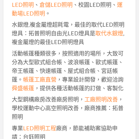
LED照明
、
倉儲LED照明
、校園LED照明、
運
動場LED照明
。
水銀燈,複金屬燈超耗電，最佳的取代LED照明
燈具：拓普照明自由光LED燈具是
取代水銀燈
,
複金屬燈的最佳LED照明燈具
活動帳篷種類很多，按照適用的場所，大致可
分為大型歐式組合帳、波浪帳篷、歐式帳篷、
帝王帳篷、快速帳篷、屋式組合帳、宮廷帳
篷。
帳篷工廠直營
，專業設計開發，歡迎洽詢
舜盛帳篷
，提供各種活動帳篷的訂做、客製化
大型鋼構廠房改善廠房照明，
工廠照明改善
，
學校運動中心高空照明改善，廠商推薦：拓普
照明
專業
LED照明工程
廠商，節能補助案協助申
請：台鈺照明