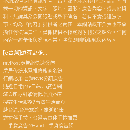
本網站僅提供資訊參考平台，並不涉入其中任何諮詢。所
載一切的資訊、文字、照片、圖形、廣告內容、或其他資
料，無論其為公開張貼或私下傳送，若有不實或違法情
事，均為『內容』提供者之責任，本網站概不負責也不承
擔任何法律責任，僅係提供不特定對象刊登之媒介。任何
內容一經舉報與發現不當，將立即刪除帳號與內容。
[e台灣]還有更多…
myPost廣告網
快速發佈
房屋修繕
水電維修廠商名錄
行銷必用:台灣B2B
分類廣告
貼近日常的
eTaiwan廣告網
SEO搜尋引擎優化
增加外連
搜尋生活服務? 台灣
生活黃頁
赴台遊,台灣旅遊
，旅遊好康
送禮伴手禮，台灣美食
伴手禮
推薦
二手貨廣告:2Hand
二手貨
廣告網