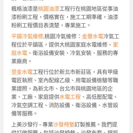
楓格油漆是
桃園油漆
工程行在桃園地區從事油
漆粉刷工程，價格實在，施工工期準確，油漆
粉刷工程價目表清楚，專業施工。
平鎮冷氣維修
,桃園冷氣維修：
金豐水電
冷氣工
程位於平鎮區，提供大桃園家庭水電維修、
家
庭水電
、衛浴設備安裝、冷氣安裝、服務的專
業廠商。
昱金水電
工程行位於新北市新莊區，具有甲級
電匠執照、室內配線乙級、用電設備檢驗等職
業證照，為新北市、台北市與桃園地區的企
業、工廠、家庭提供
水電工程
、高低壓配電、
冷氣空調工程、消防設備、衛浴設備、水管設
備等服務。
上美沙發行 – 專業
沙發椅墊
訂製推薦。我們提
供訂做服務，包括沙發椅墊、沙發布套、貓抓