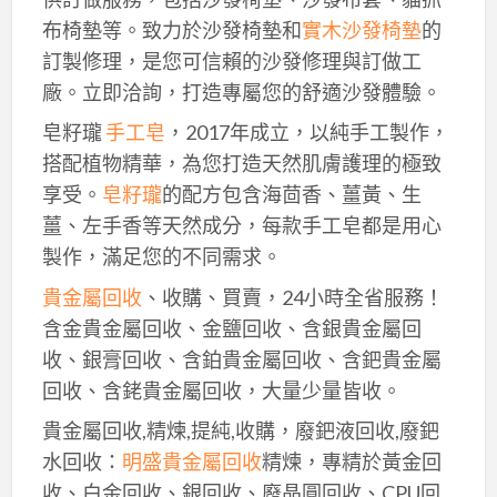
布椅墊等。致力於沙發椅墊和
實木沙發椅墊
的
訂製修理，是您可信賴的沙發修理與訂做工
廠。立即洽詢，打造專屬您的舒適沙發體驗。
皂籽瓏
手工皂
，2017年成立，以純手工製作，
搭配植物精華，為您打造天然肌膚護理的極致
享受。
皂籽瓏
的配方包含海茴香、薑黃、生
薑、左手香等天然成分，每款手工皂都是用心
製作，滿足您的不同需求。
貴金屬回收
、收購、買賣，24小時全省服務！
含金貴金屬回收、金鹽回收、含銀貴金屬回
收、銀膏回收、含鉑貴金屬回收、含鈀貴金屬
回收、含銠貴金屬回收，大量少量皆收。
貴金屬回收,精煉,提純,收購，廢鈀液回收,廢鈀
水回收：
明盛貴金屬回收
精煉，專精於黃金回
收、白金回收、銀回收、廢晶圓回收、CPU回