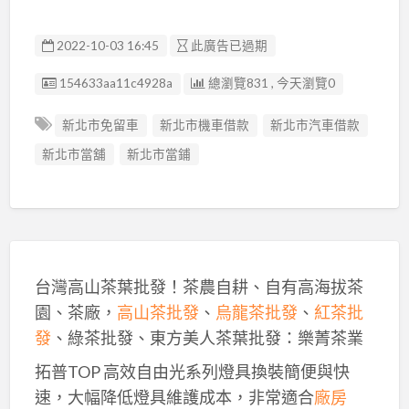
2022-10-03 16:45
此廣告已過期
廣告编號
154633aa11c4928a
總瀏覽831 , 今天瀏覽0
新北市免留車
新北市機車借款
新北市汽車借款
新北市當舖
新北市當鋪
台灣高山茶葉批發！茶農自耕、自有高海拔茶
園、茶廠，
高山茶批發
、
烏龍茶批發
、
紅茶批
發
、綠茶批發、東方美人茶葉批發：樂菁茶業
拓普TOP 高效自由光系列燈具換裝簡便與快
速，大幅降低燈具維護成本，非常適合
廠房