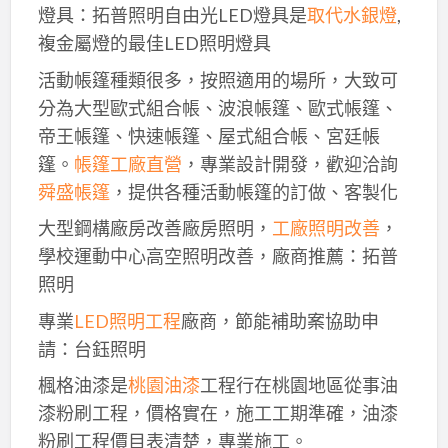
燈具：拓普照明自由光LED燈具是
取代水銀燈
,
複金屬燈的最佳LED照明燈具
活動帳篷種類很多，按照適用的場所，大致可
分為大型歐式組合帳、波浪帳篷、歐式帳篷、
帝王帳篷、快速帳篷、屋式組合帳、宮廷帳
篷。
帳篷工廠直營
，專業設計開發，歡迎洽詢
舜盛帳篷
，提供各種活動帳篷的訂做、客製化
大型鋼構廠房改善廠房照明，
工廠照明改善
，
學校運動中心高空照明改善，廠商推薦：拓普
照明
專業
LED照明工程
廠商，節能補助案協助申
請：台鈺照明
楓格油漆是
桃園油漆
工程行在桃園地區從事油
漆粉刷工程，價格實在，施工工期準確，油漆
粉刷工程價目表清楚，專業施工。