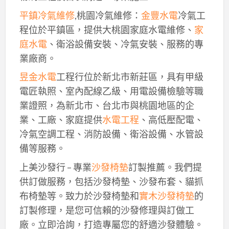
平鎮冷氣維修
,桃園冷氣維修：
金豐水電
冷氣工
程位於平鎮區，提供大桃園家庭水電維修、
家
庭水電
、衛浴設備安裝、冷氣安裝、服務的專
業廠商。
昱金水電
工程行位於新北市新莊區，具有甲級
電匠執照、室內配線乙級、用電設備檢驗等職
業證照，為新北市、台北市與桃園地區的企
業、工廠、家庭提供
水電工程
、高低壓配電、
冷氣空調工程、消防設備、衛浴設備、水管設
備等服務。
上美沙發行 – 專業
沙發椅墊
訂製推薦。我們提
供訂做服務，包括沙發椅墊、沙發布套、貓抓
布椅墊等。致力於沙發椅墊和
實木沙發椅墊
的
訂製修理，是您可信賴的沙發修理與訂做工
廠。立即洽詢，打造專屬您的舒適沙發體驗。