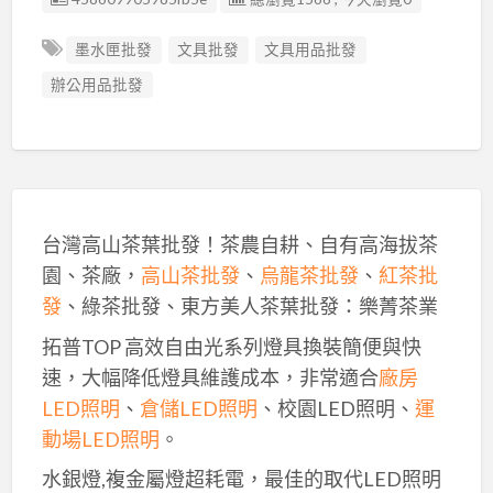
墨水匣批發
文具批發
文具用品批發
辦公用品批發
台灣高山茶葉批發！茶農自耕、自有高海拔茶
園、茶廠，
高山茶批發
、
烏龍茶批發
、
紅茶批
發
、綠茶批發、東方美人茶葉批發：樂菁茶業
拓普TOP 高效自由光系列燈具換裝簡便與快
速，大幅降低燈具維護成本，非常適合
廠房
LED照明
、
倉儲LED照明
、校園LED照明、
運
動場LED照明
。
水銀燈,複金屬燈超耗電，最佳的取代LED照明