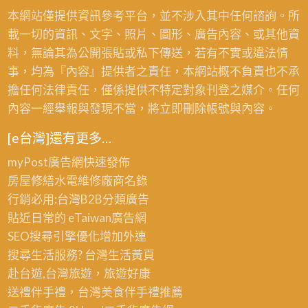
本網站僅提供資訊參考平台，並不涉入其中任何諮詢。所
載一切的資訊、文字、照片、圖形、廣告內容、或其他資
料，無論其為公開張貼或私下傳送，若有不實或違法情
事，均為『內容』提供者之責任，本網站概不負責也不承
擔任何法律責任，僅係提供不特定對象刊登之媒介。任何
內容一經舉報與發現不當，將立即刪除帳號與內容。
[e台灣]還有更多…
myPost廣告網
快速發佈
房屋修繕
水電維修廠商名錄
行銷必用:台灣B2B
分類廣告
貼近日常的
eTaiwan廣告網
SEO搜尋引擎優化
增加外連
搜尋生活服務? 台灣
生活黃頁
赴台遊,台灣旅遊
，旅遊好康
送禮伴手禮，台灣美食
伴手禮
推薦