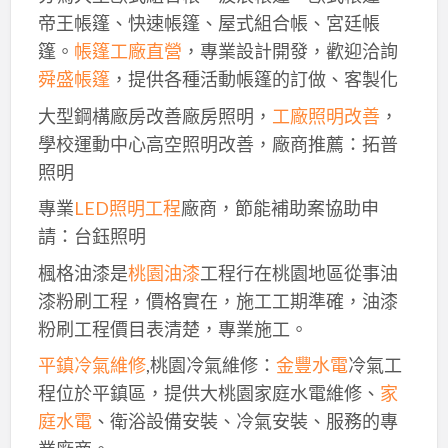
帝王帳篷、快速帳篷、屋式組合帳、宮廷帳
篷。
帳篷工廠直營
，專業設計開發，歡迎洽詢
舜盛帳篷
，提供各種活動帳篷的訂做、客製化
大型鋼構廠房改善廠房照明，
工廠照明改善
，
學校運動中心高空照明改善，廠商推薦：拓普
照明
專業
LED照明工程
廠商，節能補助案協助申
請：台鈺照明
楓格油漆是
桃園油漆
工程行在桃園地區從事油
漆粉刷工程，價格實在，施工工期準確，油漆
粉刷工程價目表清楚，專業施工。
平鎮冷氣維修
,桃園冷氣維修：
金豐水電
冷氣工
程位於平鎮區，提供大桃園家庭水電維修、
家
庭水電
、衛浴設備安裝、冷氣安裝、服務的專