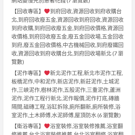
網站變慢先別急著花錢
(7 瀏覽數)
【回收專區】
到府回收,資源回收到府收購台
北,到府回收廢五金,資源回收到府回收,資源回收
到府收購,到府回收廢五金,到府回收價格,資源回
收價格,到府回收廢五金,廢五金回收場,五金回收
到府,廢五金回收價格,中古機械回收,到府廢鐵回
收,資源回收到府收購台北,到府回收場新北
(7 瀏
覽數)
【泥作專區】
新北泥作工程,新北市泥作工程,
板橋泥作,中和泥作,新店泥作,新莊泥作,土城泥
作,三峽泥作,樹林泥作,五股泥作,三重泥作,蘆洲
泥作,泥作工程行新北,泥作報價,泥作打底,磚牆
隔間,磁磚工程,浴缸拆除,廁所翻新,廁所裝修,浴
室泥作,土木師傅,水泥師傅,屋頂防水
(6 瀏覽數)
【衛浴專區】
浴室裝修,浴室裝修推薦,浴室翻
修推薦,台北浴室裝修推薦,台北浴室翻修,浴室翻