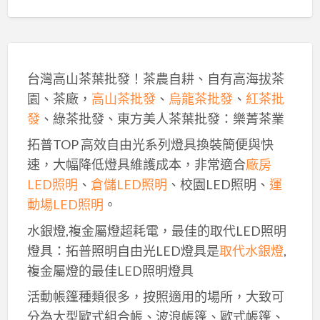
台灣高山茶葉批發！茶農自耕、自有高海拔茶
園、茶廠，
高山茶批發
、
烏龍茶批發
、
紅茶批
發
、綠茶批發、東方美人茶葉批發：樂菁茶業
拓普TOP 高效自由光系列燈具換裝簡便與快
速，大幅降低燈具維護成本，非常適合
廠房
LED照明
、
倉儲LED照明
、校園LED照明、
運
動場LED照明
。
水銀燈,複金屬燈超耗電，最佳的取代LED照明
燈具：拓普照明自由光LED燈具是
取代水銀燈
,
複金屬燈的最佳LED照明燈具
活動帳篷種類很多，按照適用的場所，大致可
分為大型歐式組合帳、波浪帳篷、歐式帳篷、