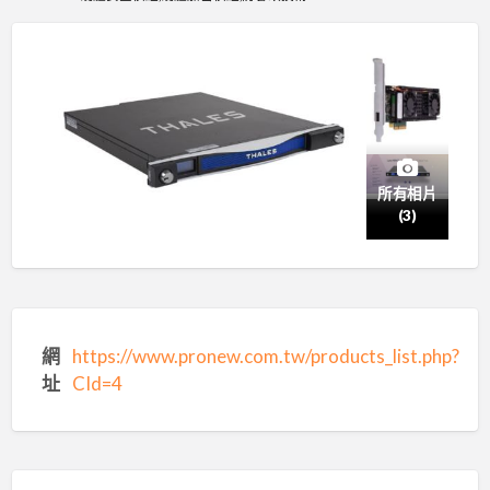
所有相片
(3)
網
https://www.pronew.com.tw/products_list.php?
址
CId=4