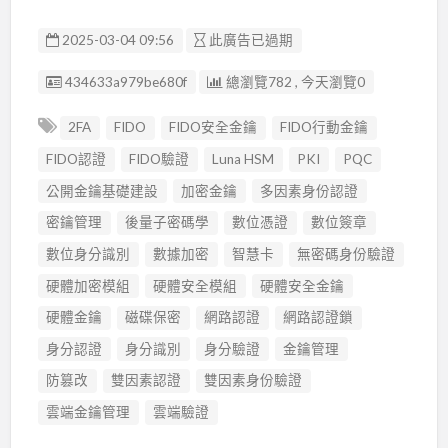
2025-03-04 09:56
此廣告已過期
廣告编號
434633a979be680f
總瀏覽782 , 今天瀏覽0
2FA
FIDO
FIDO安全金鑰
FIDO行動金鑰
FIDO認證
FIDO驗證
Luna HSM
PKI
PQC
公開金鑰基礎建設
加密金鑰
多因素身份認證
密鑰管理
後量子密碼學
數位憑證
數位簽章
數位身分識別
數據加密
智慧卡
無密碼身份驗證
硬體加密模組
硬體安全模組
硬體安全金鑰
硬體金鑰
磁碟保密
網路認證
網路認證鎖
身分認證
身分識別
身分驗證
金鑰管理
防篡改
雙因素認證
雙因素身份驗證
雲端金鑰管理
雲端驗證