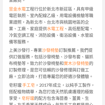
業廠商。
昱金水電
工程行位於新北市新莊區，具有甲級
電匠執照、室內配線乙級、用電設備檢驗等職
業證照，為新北市、台北市與桃園地區的企
業、工廠、家庭提供
水電工程
、高低壓配電、
冷氣空調工程、消防設備、衛浴設備、水管設
備等服務。
上美沙發行 – 專業
沙發椅墊
訂製推薦。我們提
供訂做服務，包括沙發椅墊、沙發布套、貓抓
布椅墊等。致力於沙發椅墊和
實木沙發椅墊
的
訂製修理，是您可信賴的沙發修理與訂做工
廠。立即洽詢，打造專屬您的舒適沙發體驗。
皂籽瓏
手工皂
，2017年成立，以純手工製作，
搭配植物精華，為您打造天然肌膚護理的極致
享受。
皂籽瓏
的配方包含海茴香、薑黃、生
薑、左手香等天然成分，每款手工皂都是用心