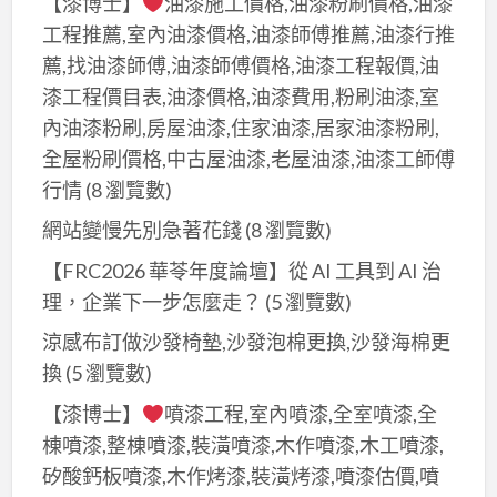
【漆博士】
油漆施工價格,油漆粉刷價格,油漆
工程推薦,室內油漆價格,油漆師傅推薦,油漆行推
薦,找油漆師傅,油漆師傅價格,油漆工程報價,油
漆工程價目表,油漆價格,油漆費用,粉刷油漆,室
內油漆粉刷,房屋油漆,住家油漆,居家油漆粉刷,
全屋粉刷價格,中古屋油漆,老屋油漆,油漆工師傅
行情
(8 瀏覽數)
網站變慢先別急著花錢
(8 瀏覽數)
【FRC2026 華苓年度論壇】從 AI 工具到 AI 治
理，企業下一步怎麼走？
(5 瀏覽數)
涼感布訂做沙發椅墊,沙發泡棉更換,沙發海棉更
換
(5 瀏覽數)
【漆博士】
噴漆工程,室內噴漆,全室噴漆,全
棟噴漆,整棟噴漆,裝潢噴漆,木作噴漆,木工噴漆,
矽酸鈣板噴漆,木作烤漆,裝潢烤漆,噴漆估價,噴