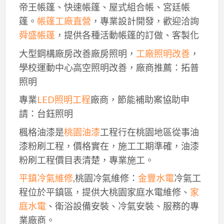
帝王帳篷、快速帳篷、屋式組合帳、宮廷帳
篷。
帳篷工廠直營
，專業設計開發，歡迎洽詢
舜盛帳篷
，提供各種活動帳篷的訂做、客製化
大型鋼構廠房改善廠房照明，
工廠照明改善
，
學校運動中心高空照明改善，廠商推薦：拓普
照明
專業
LED照明工程
廠商，節能補助案協助申
請：台鈺照明
楓格油漆是
桃園油漆
工程行在桃園地區從事油
漆粉刷工程，價格實在，施工工期準確，油漆
粉刷工程價目表清楚，專業施工。
平鎮冷氣維修
,桃園冷氣維修：
金豐水電
冷氣工
程位於平鎮區，提供大桃園家庭水電維修、
家
庭水電
、衛浴設備安裝、冷氣安裝、服務的專
業廠商。