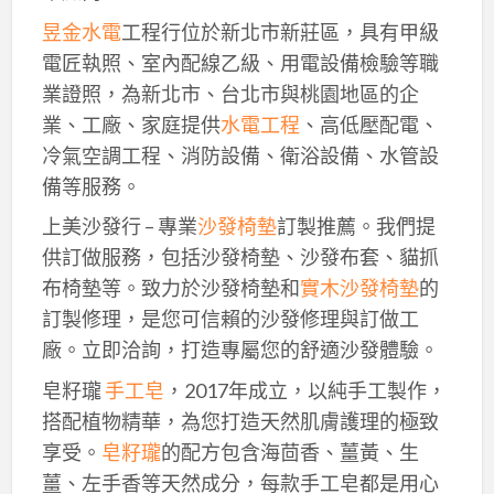
昱金水電
工程行位於新北市新莊區，具有甲級
電匠執照、室內配線乙級、用電設備檢驗等職
業證照，為新北市、台北市與桃園地區的企
業、工廠、家庭提供
水電工程
、高低壓配電、
冷氣空調工程、消防設備、衛浴設備、水管設
備等服務。
上美沙發行 – 專業
沙發椅墊
訂製推薦。我們提
供訂做服務，包括沙發椅墊、沙發布套、貓抓
布椅墊等。致力於沙發椅墊和
實木沙發椅墊
的
訂製修理，是您可信賴的沙發修理與訂做工
廠。立即洽詢，打造專屬您的舒適沙發體驗。
皂籽瓏
手工皂
，2017年成立，以純手工製作，
搭配植物精華，為您打造天然肌膚護理的極致
享受。
皂籽瓏
的配方包含海茴香、薑黃、生
薑、左手香等天然成分，每款手工皂都是用心