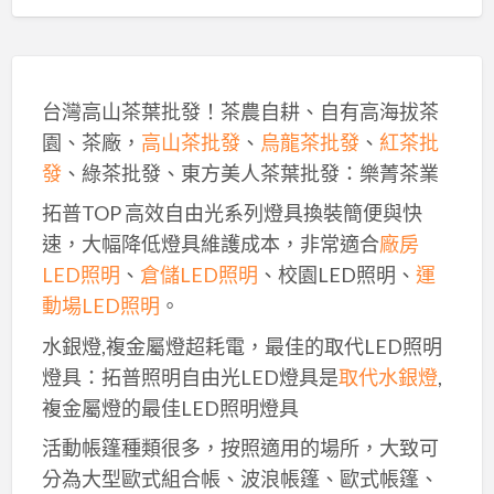
台灣高山茶葉批發！茶農自耕、自有高海拔茶
園、茶廠，
高山茶批發
、
烏龍茶批發
、
紅茶批
發
、綠茶批發、東方美人茶葉批發：樂菁茶業
拓普TOP 高效自由光系列燈具換裝簡便與快
速，大幅降低燈具維護成本，非常適合
廠房
LED照明
、
倉儲LED照明
、校園LED照明、
運
動場LED照明
。
水銀燈,複金屬燈超耗電，最佳的取代LED照明
燈具：拓普照明自由光LED燈具是
取代水銀燈
,
複金屬燈的最佳LED照明燈具
活動帳篷種類很多，按照適用的場所，大致可
分為大型歐式組合帳、波浪帳篷、歐式帳篷、