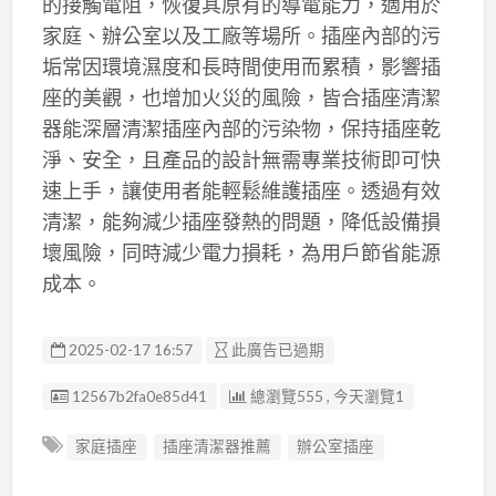
的接觸電阻，恢復其原有的導電能力，適用於
家庭、辦公室以及工廠等場所。插座內部的污
垢常因環境濕度和長時間使用而累積，影響插
座的美觀，也增加火災的風險，皆合插座清潔
器能深層清潔插座內部的污染物，保持插座乾
淨、安全，且產品的設計無需專業技術即可快
速上手，讓使用者能輕鬆維護插座。透過有效
清潔，能夠減少插座發熱的問題，降低設備損
壞風險，同時減少電力損耗，為用戶節省能源
成本。
2025-02-17 16:57
此廣告已過期
廣告编號
12567b2fa0e85d41
總瀏覽555 , 今天瀏覽1
家庭插座
插座清潔器推薦
辦公室插座