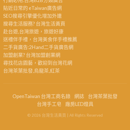
行銷必用:台灣B2B
分類廣告
貼近日常的
eTaiwan廣告網
SEO搜尋引擎優化
增加外連
搜尋生活服務? 台灣
生活黃頁
赴台遊,台灣旅遊
，旅遊好康
送禮伴手禮，台灣美食
伴手禮
推薦
二手貨廣告:2Hand
二手貨
廣告網
加盟創業? 台灣
加盟創業
網
尋找花店園藝，歡迎到
台灣花網
台灣茶葉批發
,烏龍茶,紅茶
OpenTaiwan 台灣工商名錄
網誌
台灣茶葉批發
台灣手工皂
廠房LED燈具
©
2026
台灣生活黃頁
| All Rights Reserved