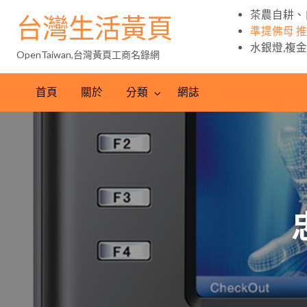
茶農自耕、
台灣生活黃頁
準提佛母 
水銀燈,複
OpenTaiwan,台灣黃頁工商名錄網
首頁
關於
分類
網誌