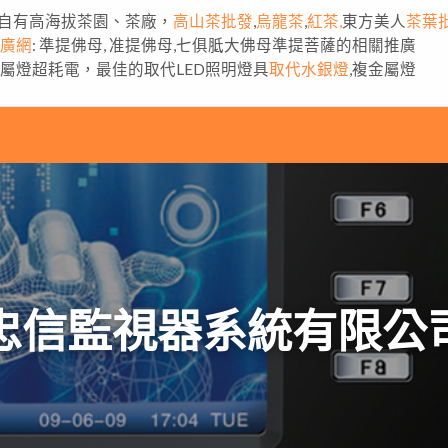
自有高海拔茶園、茶廠，
高山茶批發
,
烏龍茶
,
紅茶,
東方美人
茶葉
推廣網
: 準提佛母, 准提佛母,七俱胝大佛母準提菩薩的相關推廣
金屬燈超耗電，最佳的取代LED照明燈具
取代水銀燈
,複金屬燈
忠信監視器系統有限公