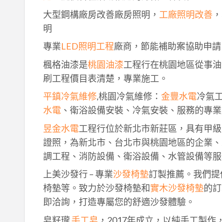
大型鋼構廠房改善廠房照明，
工廠照明改善
，
明
專業
LED照明工程
廠商，節能補助案協助申請
楓格油漆是
桃園油漆
工程行在桃園地區從事油
刷工程價目表清楚，專業施工。
平鎮冷氣維修
,桃園冷氣維修：
金豐水電
冷氣
水電
、衛浴設備安裝、冷氣安裝、服務的專業
昱金水電
工程行位於新北市新莊區，具有甲級
證照，為新北市、台北市與桃園地區的企業、
調工程、消防設備、衛浴設備、水管設備等服
上美沙發行 – 專業
沙發椅墊
訂製推薦。我們提
椅墊等。致力於沙發椅墊和
實木沙發椅墊
的訂
即洽詢，打造專屬您的舒適沙發體驗。
皂籽瓏
手工皂
，2017年成立，以純手工製