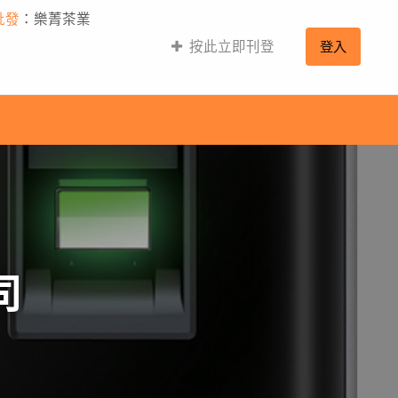
批發
：樂菁茶業
按此立即刊登
登入
司