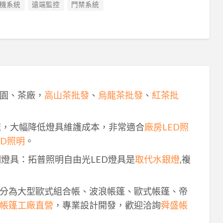
機系統
遠端監控
門禁系統
園、茶廠，
高山茶批發
、
烏龍茶批發
、
紅茶批
速，大幅降低燈具維護成本，非常適合
廠房LED照
ED照明
。
明燈具：拓普照明自由光LED燈具是
取代水銀燈
,複
分為大型歐式組合帳、波浪帳篷、歐式帳篷、帝
帳篷工廠直營
，專業設計開發，歡迎洽詢
舜盛帳