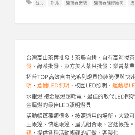
台北
新北
監視器安裝
監視器維修廠商
總
台灣高山茶葉批發！茶農自耕、自有高海拔茶
發
、綠茶批發、東方美人茶葉批發：樂菁茶業
拓普TOP 高效自由光系列燈具換裝簡便與快
明
、
倉儲LED照明
、校園LED照明、
運動場L
水銀燈,複金屬燈超耗電，最佳的取代LED照
金屬燈的最佳LED照明燈具
活動帳篷種類很多，按照適用的場所，大致可
王帳篷、快速帳篷、屋式組合帳、宮廷帳篷。
篷
，提供各種活動帳篷的訂做、客製化