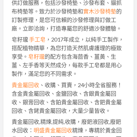
供訂做服務，包括沙發椅墊、沙發布套、貓抓
布椅墊等。致力於沙發椅墊和
實木沙發椅墊
的
訂製修理，是您可信賴的沙發修理與訂做工
廠。立即洽詢，打造專屬您的舒適沙發體驗。
皂籽瓏
手工皂
，2017年成立，以純手工製作，
搭配植物精華，為您打造天然肌膚護理的極致
享受。
皂籽瓏
的配方包含海茴香、薑黃、生
薑、左手香等天然成分，每款手工皂都是用心
製作，滿足您的不同需求。
貴金屬回收
、收購、買賣，24小時全省服務！
含金貴金屬回收、金鹽回收、含銀貴金屬回
收、銀膏回收、含鉑貴金屬回收、含鈀貴金屬
回收、含銠貴金屬回收，大量少量皆收。
貴金屬回收,精煉,提純,收購，廢鈀液回收,廢鈀
水回收：
明盛貴金屬回收
精煉，專精於黃金回