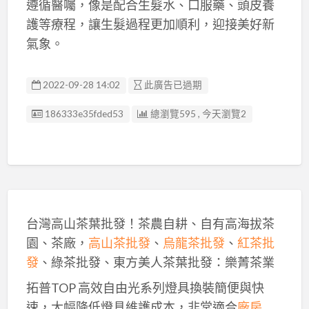
遵循醫囑，像是配合生髮水、口服藥、頭皮養
護等療程，讓生髮過程更加順利，迎接美好新
氣象。
2022-09-28 14:02
此廣告已過期
廣告编號
186333e35fded53
總瀏覽595 , 今天瀏覽2
台灣高山茶葉批發！茶農自耕、自有高海拔茶
園、茶廠，
高山茶批發
、
烏龍茶批發
、
紅茶批
發
、綠茶批發、東方美人茶葉批發：樂菁茶業
拓普TOP 高效自由光系列燈具換裝簡便與快
速，大幅降低燈具維護成本，非常適合
廠房