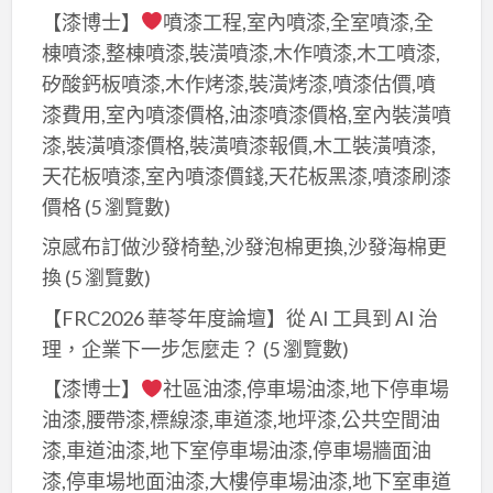
【漆博士】
噴漆工程,室內噴漆,全室噴漆,全
棟噴漆,整棟噴漆,裝潢噴漆,木作噴漆,木工噴漆,
矽酸鈣板噴漆,木作烤漆,裝潢烤漆,噴漆估價,噴
漆費用,室內噴漆價格,油漆噴漆價格,室內裝潢噴
漆,裝潢噴漆價格,裝潢噴漆報價,木工裝潢噴漆,
天花板噴漆,室內噴漆價錢,天花板黑漆,噴漆刷漆
價格
(5 瀏覽數)
涼感布訂做沙發椅墊,沙發泡棉更換,沙發海棉更
換
(5 瀏覽數)
【FRC2026 華苓年度論壇】從 AI 工具到 AI 治
理，企業下一步怎麼走？
(5 瀏覽數)
【漆博士】
社區油漆,停車場油漆,地下停車場
油漆,腰帶漆,標線漆,車道漆,地坪漆,公共空間油
漆,車道油漆,地下室停車場油漆,停車場牆面油
漆,停車場地面油漆,大樓停車場油漆,地下室車道