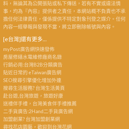
料，無論其為公開張貼或私下傳送，若有不實或違法情
事，均為『內容』提供者之責任，本網站概不負責也不承
擔任何法律責任，僅係提供不特定對象刊登之媒介。任何
內容一經舉報與發現不當，將立即刪除帳號與內容。
[e台灣]還有更多…
myPost廣告網
快速發佈
房屋修繕
水電維修廠商名錄
行銷必用:台灣B2B
分類廣告
貼近日常的
eTaiwan廣告網
SEO搜尋引擎優化
增加外連
搜尋生活服務? 台灣
生活黃頁
赴台遊,台灣旅遊
，旅遊好康
送禮伴手禮，台灣美食
伴手禮
推薦
二手貨廣告:2Hand
二手貨
廣告網
加盟創業? 台灣
加盟創業
網
尋找花店園藝，歡迎到
台灣花網