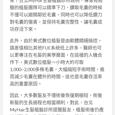
來？台北MyHar生髮植鬍診所說明，專業有經
驗的植髮團隊可以精準下刀，鑽取毛囊的時候
不僅可以避開鄰近毛囊，同時也可以降低鑽刀
對毛囊的傷害，並保持毛囊完整性，讓毛囊成
功存活下來。
此外，由於美式數位植髮是由軟體精細操控，
誤差值相比其他FUE系統低上許多，醫師也可
以更專注在毛髮的美學層面，在這樣的人機合
作下，美式數位植髮一小時大約可取
1,000~2,000多株毛囊，大幅縮短手術時間，進
而減少毛囊在體外的時間，這也是毛囊存活率
高的重要原因。
因此，大多數髮友不僅術後恢復期極短，術後
新髮的生長過程也相當順利，對此，台北
MyHair生髮植鬍診所提醒髮友，植髮術後仍應