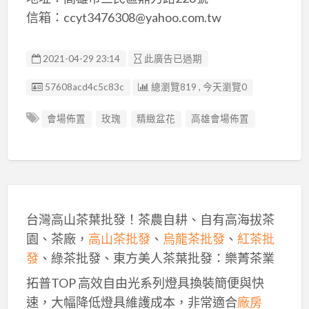
信箱：ccyt3476308@yahoo.com.tw
2021-04-29 23:14
此廣告已過期
廣告编號
57608acd4c5c83c
總瀏覽819 , 今天瀏覽0
會場佈置
玫瑰
精緻盆花
高雄會場佈置
台灣高山茶葉批發！茶農自耕、自有高海拔茶
園、茶廠，
高山茶批發
、
烏龍茶批發
、
紅茶批
發
、綠茶批發、東方美人茶葉批發：樂菁茶業
拓普TOP 高效自由光系列燈具換裝簡便與快
速，大幅降低燈具維護成本，非常適合
廠房