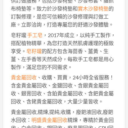
供訂做服務，包括沙發椅墊、沙發布套、貓抓
布椅墊等。致力於沙發椅墊和
實木沙發椅墊
的
訂製修理，是您可信賴的沙發修理與訂做工
廠。立即洽詢，打造專屬您的舒適沙發體驗。
皂籽瓏
手工皂
，2017年成立，以純手工製作，
搭配植物精華，為您打造天然肌膚護理的極致
享受。
皂籽瓏
的配方包含海茴香、薑黃、生
薑、左手香等天然成分，每款手工皂都是用心
製作，滿足您的不同需求。
貴金屬回收
、收購、買賣，24小時全省服務！
含金貴金屬回收、金鹽回收、含銀貴金屬回
收、銀膏回收、含鉑貴金屬回收、含鈀貴金屬
回收、含銠貴金屬回收，大量少量皆收。
貴金屬回收,精煉,提純,收購，廢鈀液回收,廢鈀
水回收：
明盛貴金屬回收
精煉，專精於黃金回
收、白金回收、銀回收、廢晶圓回收、CPU回