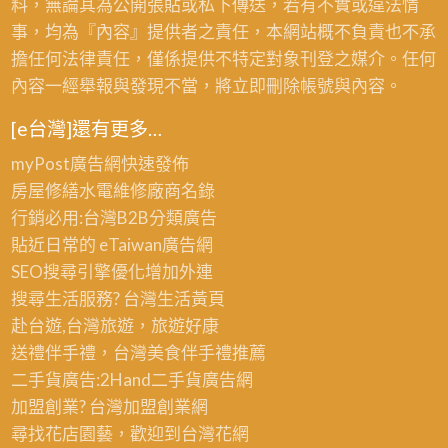
料，無論其為公開張貼或私下傳送，若有不實或違法情
事，均為『內容』提供者之責任，本網站概不負責也不承
擔任何法律責任，僅係提供不特定對象刊登之媒介。任何
內容一經舉報與發現不當，將立即刪除帳號與內容。
[e台灣]還有更多…
myPost廣告網
快速發佈
房屋修繕
水電維修廠商名錄
行銷必用:台灣B2B
分類廣告
貼近日常的
eTaiwan廣告網
SEO搜尋引擎優化
增加外連
搜尋生活服務? 台灣
生活黃頁
赴台遊,台灣旅遊
，旅遊好康
送禮伴手禮，台灣美食
伴手禮
推薦
二手貨廣告:2Hand
二手貨
廣告網
加盟創業? 台灣
加盟創業
網
尋找花店園藝，歡迎到
台灣花網