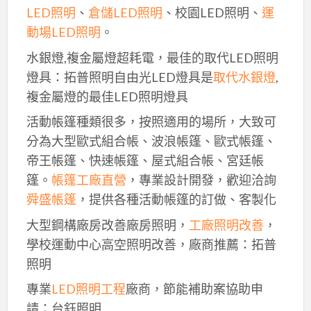
LED照明
、
倉儲LED照明
、校園LED照明、
運
動場LED照明
。
水銀燈,複金屬燈超耗電，最佳的取代LED照明
燈具：拓普照明自由光LED燈具是
取代水銀燈
,
複金屬燈的最佳LED照明燈具
活動帳篷種類很多，按照適用的場所，大致可
分為大型歐式組合帳、波浪帳篷、歐式帳篷、
帝王帳篷、快速帳篷、屋式組合帳、宮廷帳
篷。
帳篷工廠直營
，專業設計開發，歡迎洽詢
舜盛帳篷
，提供各種活動帳篷的訂做、客製化
大型鋼構廠房改善廠房照明，
工廠照明改善
，
學校運動中心高空照明改善，廠商推薦：拓普
照明
專業
LED照明工程
廠商，節能補助案協助申
請：台鈺照明