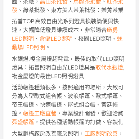
園、茶廠，
高山茶批發
、
烏龍茶批發
、
紅茶批
發
、綠茶批發、東方美人茶葉批發：樂菁茶業
拓普TOP 高效自由光系列燈具換裝簡便與快
速，大幅降低燈具維護成本，非常適合
廠房
LED照明
、
倉儲LED照明
、校園LED照明、
運
動場LED照明
。
水銀燈,複金屬燈超耗電，最佳的取代LED照明
燈具：拓普照明自由光LED燈具是
取代水銀燈
,
複金屬燈的最佳LED照明燈具
活動帳篷種類很多，按照適用的場所，大致可
分為大型歐式組合帳、波浪帳篷、歐式帳篷、
帝王帳篷、快速帳篷、屋式組合帳、宮廷帳
篷。
帳篷工廠直營
，專業設計開發，歡迎洽詢
舜盛帳篷
，提供各種活動帳篷的訂做、客製化
大型鋼構廠房改善廠房照明，
工廠照明改善
，