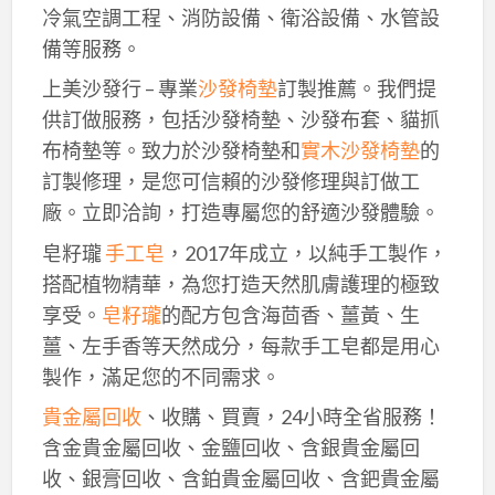
冷氣空調工程、消防設備、衛浴設備、水管設
備等服務。
上美沙發行 – 專業
沙發椅墊
訂製推薦。我們提
供訂做服務，包括沙發椅墊、沙發布套、貓抓
布椅墊等。致力於沙發椅墊和
實木沙發椅墊
的
訂製修理，是您可信賴的沙發修理與訂做工
廠。立即洽詢，打造專屬您的舒適沙發體驗。
皂籽瓏
手工皂
，2017年成立，以純手工製作，
搭配植物精華，為您打造天然肌膚護理的極致
享受。
皂籽瓏
的配方包含海茴香、薑黃、生
薑、左手香等天然成分，每款手工皂都是用心
製作，滿足您的不同需求。
貴金屬回收
、收購、買賣，24小時全省服務！
含金貴金屬回收、金鹽回收、含銀貴金屬回
收、銀膏回收、含鉑貴金屬回收、含鈀貴金屬