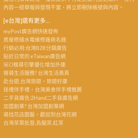
內容一經舉報與發現不當，將立即刪除帳號與內容。
[e台灣]還有更多…
myPost廣告網
快速發佈
房屋修繕
水電維修廠商名錄
行銷必用:台灣B2B
分類廣告
貼近日常的
eTaiwan廣告網
SEO搜尋引擎優化
增加外連
搜尋生活服務? 台灣
生活黃頁
赴台遊,台灣旅遊
，旅遊好康
送禮伴手禮，台灣美食
伴手禮
推薦
二手貨廣告:2Hand
二手貨
廣告網
加盟創業? 台灣
加盟創業
網
尋找花店園藝，歡迎到
台灣花網
台灣茶葉批發
,烏龍茶,紅茶