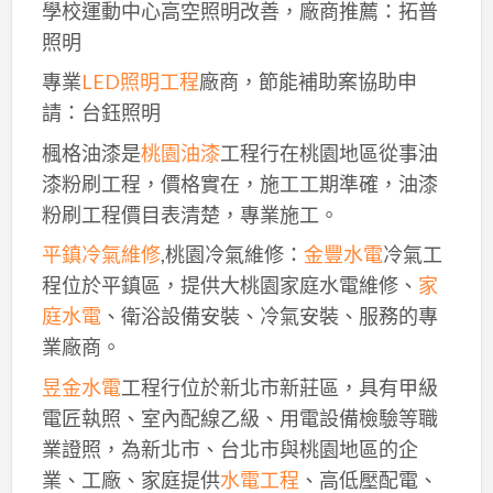
學校運動中心高空照明改善，廠商推薦：拓普
照明
專業
LED照明工程
廠商，節能補助案協助申
請：台鈺照明
楓格油漆是
桃園油漆
工程行在桃園地區從事油
漆粉刷工程，價格實在，施工工期準確，油漆
粉刷工程價目表清楚，專業施工。
平鎮冷氣維修
,桃園冷氣維修：
金豐水電
冷氣工
程位於平鎮區，提供大桃園家庭水電維修、
家
庭水電
、衛浴設備安裝、冷氣安裝、服務的專
業廠商。
昱金水電
工程行位於新北市新莊區，具有甲級
電匠執照、室內配線乙級、用電設備檢驗等職
業證照，為新北市、台北市與桃園地區的企
業、工廠、家庭提供
水電工程
、高低壓配電、