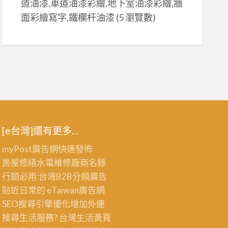
道油漆,車道油漆彩繪,地下室油漆彩繪,牆
面彩繪寫字,鐵欄杆油漆
(5 瀏覽數)
[e台灣]還有更多…
myPost廣告網
快速發佈
房屋修繕
水電維修廠商名錄
行銷必用:台灣B2B
分類廣告
貼近日常的
eTaiwan廣告網
SEO搜尋引擎優化
增加外連
搜尋生活服務? 台灣
生活黃頁