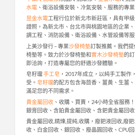
水電
、衛浴設備安裝、冷氣安裝、服務的專業
昱金水電
工程行位於新北市新莊區，具有甲級
證照，為新北市、台北市與桃園地區的企業、
調工程、消防設備、衛浴設備、水管設備等服
上美沙發行 – 專業
沙發椅墊
訂製推薦。我們提
椅墊等。致力於沙發椅墊和
實木沙發椅墊
的訂
即洽詢，打造專屬您的舒適沙發體驗。
皂籽瓏
手工皂
，2017年成立，以純手工製
受。
皂籽瓏
的配方包含海茴香、薑黃、生薑、
滿足您的不同需求。
貴金屬回收
、收購、買賣，24小時全省服務
銀膏回收、含鉑貴金屬回收、含鈀貴金屬回收
貴金屬回收,精煉,提純,收購，廢鈀液回收,廢
收、白金回收、銀回收、廢晶圓回收、CPU回