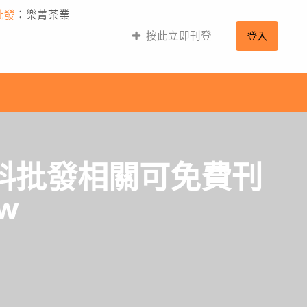
批發
：樂菁茶業
按此立即刊登
登入
材料批發相關可免費刊
w