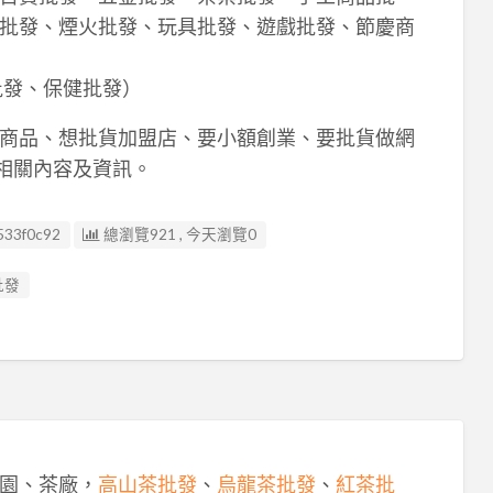
批發、煙火批發、玩具批發、遊戲批發、節慶商
批發、保健批發）
商品、想批貨加盟店、要小額創業、要批貨做網
相關內容及資訊。
533f0c92
總瀏覽921 , 今天瀏覽0
批發
園、茶廠，
高山茶批發
、
烏龍茶批發
、
紅茶批