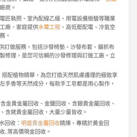
廠商。
電匠執照、室內配線乙級、用電設備檢驗等職業
工廠、家庭提供
水電工程
、高低壓配電、冷氣空
務。
供訂做服務，包括沙發椅墊、沙發布套、貓抓布
製修理，是您可信賴的沙發修理與訂做工廠。立
作，搭配植物精華，為您打造天然肌膚護理的極致享
左手香等天然成分，每款手工皂都是用心製作，
！含金貴金屬回收、金鹽回收、含銀貴金屬回收、
、含銠貴金屬回收，大量少量皆收。
鈀水回收：
明盛貴金屬回收
精煉，專精於黃金回
收..等高價現金回收。