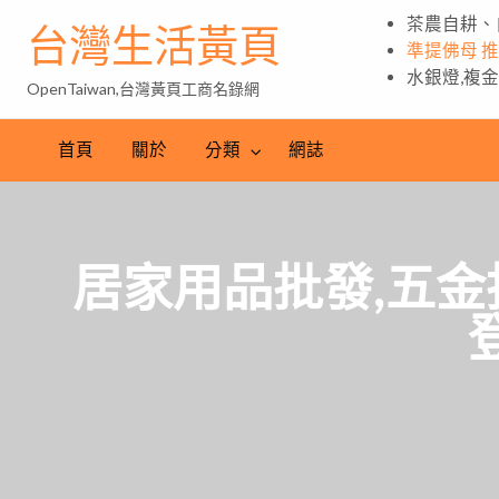
茶農自耕、
台灣生活黃頁
準提佛母 
水銀燈,複
OpenTaiwan,台灣黃頁工商名錄網
首頁
關於
分類
網誌
居家用品批發,五金
登