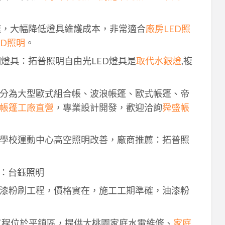
速，大幅降低燈具維護成本，非常適合
廠房LED照
ED照明
。
明燈具：拓普照明自由光LED燈具是
取代水銀燈
,複
分為大型歐式組合帳、波浪帳篷、歐式帳篷、帝
帳篷工廠直營
，專業設計開發，歡迎洽詢
舜盛帳
學校運動中心高空照明改善，廠商推薦：拓普照
：台鈺照明
漆粉刷工程，價格實在，施工工期準確，油漆粉
工程位於平鎮區，提供大桃園家庭水電維修、
家庭