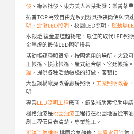
發
、綠茶批發、東方美人茶葉批發：樂菁茶業
拓普TOP 高效自由光系列燈具換裝簡便與快
明
、
倉儲LED照明
、校園LED照明、
運動場L
水銀燈,複金屬燈超耗電，最佳的取代LED照
金屬燈的最佳LED照明燈具
活動帳篷種類很多，按照適用的場所，大致可
王帳篷、快速帳篷、屋式組合帳、宮廷帳篷。
篷
，提供各種活動帳篷的訂做、客製化
大型鋼構廠房改善廠房照明，
工廠照明改善
，
明
專業
LED照明工程
廠商，節能補助案協助申請
楓格油漆是
桃園油漆
工程行在桃園地區從事油
刷工程價目表清楚，專業施工。
平鎮冷氣維修
,桃園冷氣維修：
金豐水電
冷氣