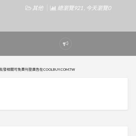
其他
總瀏覽921 , 今天瀏覽0
Report
problem
批發相關可免費刊登廣告在COOLBUY.COM.TW