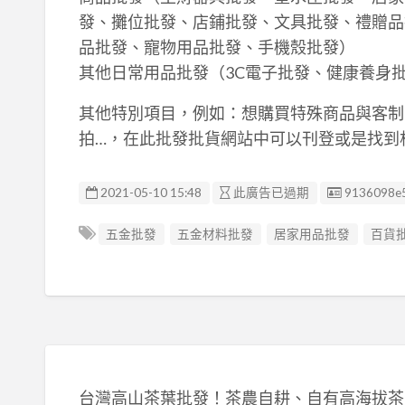
發、攤位批發、店鋪批發、文具批發、禮贈品
品批發、寵物用品批發、手機殼批發）
其他日常用品批發（3C電子批發、健康養身
其他特別項目，例如：想購買特殊商品與客制
拍…，在此批發批貨網站中可以刊登或是找到
廣告编號
2021-05-10 15:48
此廣告已過期
9136098e
五金批發
五金材料批發
居家用品批發
百貨
台灣高山茶葉批發！茶農自耕、自有高海拔茶