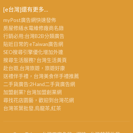
[e台灣]還有更多…
myPost廣告網
快速發佈
房屋修繕
水電維修廠商名錄
行銷必用:台灣B2B
分類廣告
貼近日常的
eTaiwan廣告網
SEO搜尋引擎優化
增加外連
搜尋生活服務? 台灣
生活黃頁
赴台遊,台灣旅遊
，旅遊好康
送禮伴手禮，台灣美食
伴手禮
推薦
二手貨廣告:2Hand
二手貨
廣告網
加盟創業? 台灣
加盟創業
網
尋找花店園藝，歡迎到
台灣花網
台灣茶葉批發
,烏龍茶,紅茶