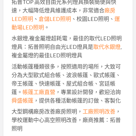
拓普TOP 高效自由光系列燈具換裝簡便與快
速，大幅降低燈具維護成本，非常適合
廠房
LED照明
、
倉儲LED照明
、校園LED照明、
運
動場LED照明
。
水銀燈,複金屬燈超耗電，最佳的取代LED照明
燈具：拓普照明自由光LED燈具是
取代水銀燈
,
複金屬燈的最佳LED照明燈具
活動帳篷種類很多，按照適用的場所，大致可
分為大型歐式組合帳、波浪帳篷、歐式帳篷、
帝王帳篷、快速帳篷、屋式組合帳、宮廷帳
篷。
帳篷工廠直營
，專業設計開發，歡迎洽詢
舜盛帳篷
，提供各種活動帳篷的訂做、客製化
大型鋼構廠房改善廠房照明，
工廠照明改善
，
學校運動中心高空照明改善，廠商推薦：拓普
照明