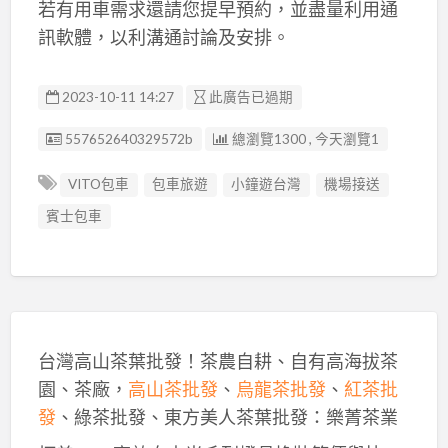
若有用車需求還請您提早預約，並盡量利用通
訊軟體，以利溝通討論及安排。
2023-10-11 14:27
此廣告已過期
廣告编號
557652640329572b
總瀏覽1300 , 今天瀏覽1
VITO包車
包車旅遊
小鐘遊台灣
機場接送
賓士包車
台灣高山茶葉批發！茶農自耕、自有高海拔茶
園、茶廠，
高山茶批發
、
烏龍茶批發
、
紅茶批
發
、綠茶批發、東方美人茶葉批發：樂菁茶業