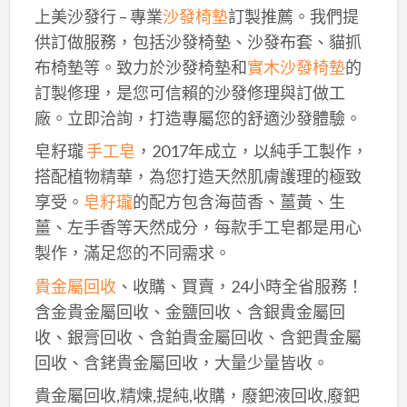
上美沙發行 – 專業
沙發椅墊
訂製推薦。我們提
供訂做服務，包括沙發椅墊、沙發布套、貓抓
布椅墊等。致力於沙發椅墊和
實木沙發椅墊
的
訂製修理，是您可信賴的沙發修理與訂做工
廠。立即洽詢，打造專屬您的舒適沙發體驗。
皂籽瓏
手工皂
，2017年成立，以純手工製作，
搭配植物精華，為您打造天然肌膚護理的極致
享受。
皂籽瓏
的配方包含海茴香、薑黃、生
薑、左手香等天然成分，每款手工皂都是用心
製作，滿足您的不同需求。
貴金屬回收
、收購、買賣，24小時全省服務！
含金貴金屬回收、金鹽回收、含銀貴金屬回
收、銀膏回收、含鉑貴金屬回收、含鈀貴金屬
回收、含銠貴金屬回收，大量少量皆收。
貴金屬回收,精煉,提純,收購，廢鈀液回收,廢鈀