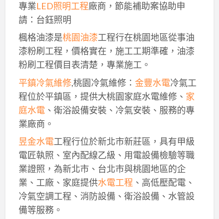
專業
LED照明工程
廠商，節能補助案協助申
請：台鈺照明
楓格油漆是
桃園油漆
工程行在桃園地區從事油
漆粉刷工程，價格實在，施工工期準確，油漆
粉刷工程價目表清楚，專業施工。
平鎮冷氣維修
,桃園冷氣維修：
金豐水電
冷氣工
程位於平鎮區，提供大桃園家庭水電維修、
家
庭水電
、衛浴設備安裝、冷氣安裝、服務的專
業廠商。
昱金水電
工程行位於新北市新莊區，具有甲級
電匠執照、室內配線乙級、用電設備檢驗等職
業證照，為新北市、台北市與桃園地區的企
業、工廠、家庭提供
水電工程
、高低壓配電、
冷氣空調工程、消防設備、衛浴設備、水管設
備等服務。