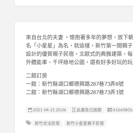
來自台北的夫妻​ ，懷抱著多年的夢想，放
名「小星星」為名，就這樣，新竹第一間親子
設計的優質親子民宿，北歐式的典雅建築，每
外體能車、千坪綠地公園，還有好多好玩的玩
二館訂房
一館：新竹縣湖口鄉德興路287巷73弄8號
二館：新竹縣湖口鄉德興路287巷73弄1號
廣告编號
2021-04-21 20:36
此廣告已過期
61660801
新竹合法民宿
新竹小星星親子民宿