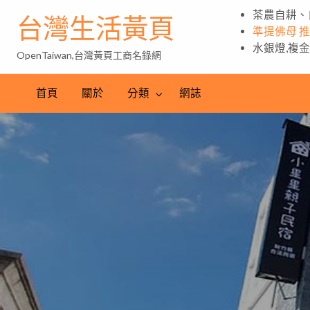
茶農自耕、
台灣生活黃頁
準提佛母 
水銀燈,複
OpenTaiwan,台灣黃頁工商名錄網
首頁
關於
分類
網誌