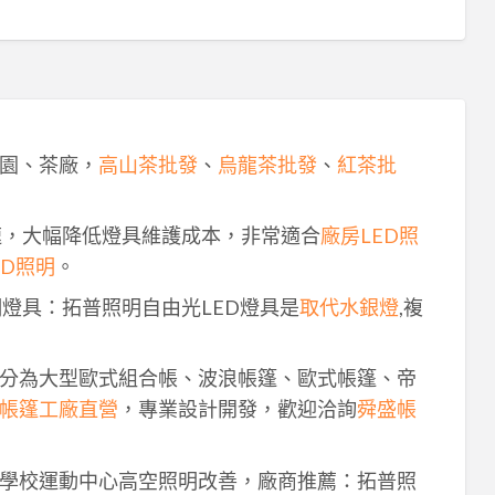
園、茶廠，
高山茶批發
、
烏龍茶批發
、
紅茶批
速，大幅降低燈具維護成本，非常適合
廠房LED照
ED照明
。
明燈具：拓普照明自由光LED燈具是
取代水銀燈
,複
分為大型歐式組合帳、波浪帳篷、歐式帳篷、帝
帳篷工廠直營
，專業設計開發，歡迎洽詢
舜盛帳
學校運動中心高空照明改善，廠商推薦：拓普照