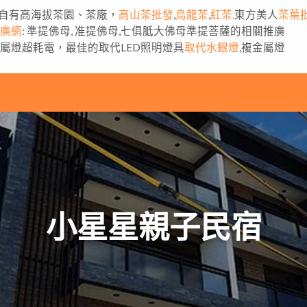
自有高海拔茶園、茶廠，
高山茶批發
,
烏龍茶
,
紅茶,
東方美人
茶葉
推廣網
: 準提佛母, 准提佛母,七俱胝大佛母準提菩薩的相關推廣
金屬燈超耗電，最佳的取代LED照明燈具
取代水銀燈
,複金屬燈
小星星親子民宿