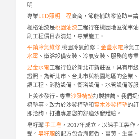
明
專業
LED照明工程
廠商，節能補助案協助申請
楓格油漆是
桃園油漆
工程行在桃園地區從事油
刷工程價目表清楚，專業施工。
平鎮冷氣維修
,桃園冷氣維修：
金豐水電
冷氣
水電
、衛浴設備安裝、冷氣安裝、服務的專業
昱金水電
工程行位於新北市新莊區，具有甲級
證照，為新北市、台北市與桃園地區的企業、
調工程、消防設備、衛浴設備、水管設備等服
上美沙發行 – 專業
沙發椅墊
訂製推薦。我們提
椅墊等。致力於沙發椅墊和
實木沙發椅墊
的訂
即洽詢，打造專屬您的舒適沙發體驗。
皂籽瓏
手工皂
，2017年成立，以純手工製
受。
皂籽瓏
的配方包含海茴香、薑黃、生薑、