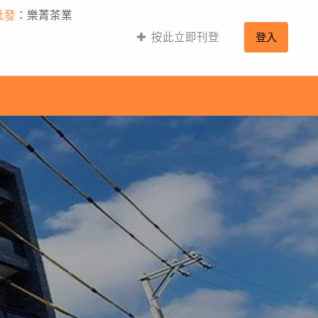
批發
：樂菁茶業
按此立即刊登
登入