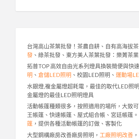
台灣高山茶葉批發！茶農自耕、自有高海拔茶
發
、綠茶批發、東方美人茶葉批發：樂菁茶業
拓普TOP 高效自由光系列燈具換裝簡便與快
明
、
倉儲LED照明
、校園LED照明、
運動場L
水銀燈,複金屬燈超耗電，最佳的取代LED照
金屬燈的最佳LED照明燈具
活動帳篷種類很多，按照適用的場所，大致可
王帳篷、快速帳篷、屋式組合帳、宮廷帳篷。
篷
，提供各種活動帳篷的訂做、客製化
大型鋼構廠房改善廠房照明，
工廠照明改善
，