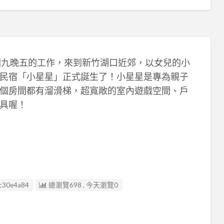
下朝九晚五的工作，來到新竹湖口近郊，以女兒的小
民宿「小星星」正式誕生了！小星星是專為親子
個房間都有溜滑梯，超寬敞的室內遊戲空間、戶
具喔！
c30e4a84
總瀏覽698 , 今天瀏覽0