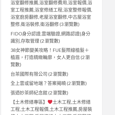
浴室翻修推薦,浴室翻修費用,浴室報價,浴
室工程推薦,浴室修繕工程,浴室整修報價,
浴室廚房翻修,老屋浴室翻修,中古屋浴室
整修,衛浴裝修,衛浴翻修
(3 瀏覽數)
FIDO身分認證,雲端驗證,網路認證|身分
識別,存取管理
(2 瀏覽數)
38女神節變美攻略！FUE髮際線植髮＋
植眉，打造精緻輪廓，女人更自信
(2 瀏
覽數)
台茶國際有限公司
(2 瀏覽數)
全上雲或留地端？答案揭曉
(2 瀏覽數)
張迺妙茶師紀念館
(2 瀏覽數)
【土木修繕專區】
土木工程,土木修繕
工程,土木工程報價,土木工程推薦,房屋裝