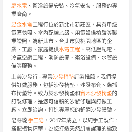
庭水電
、衛浴設備安裝、冷氣安裝、服務的專
業廠商。
昱金水電
工程行位於新北市新莊區，具有甲級
電匠執照、室內配線乙級、用電設備檢驗等職
業證照，為新北市、台北市與桃園地區的企
業、工廠、家庭提供
水電工程
、高低壓配電、
冷氣空調工程、消防設備、衛浴設備、水管設
備等服務。
上美沙發行 – 專業
沙發椅墊
訂製推薦。我們提
供訂做服務，包括沙發椅墊、沙發布套、貓抓
布椅墊等。致力於沙發椅墊和
實木沙發椅墊
的
訂製修理，是您可信賴的沙發修理與訂做工
廠。立即洽詢，打造專屬您的舒適沙發體驗。
皂籽瓏
手工皂
，2017年成立，以純手工製作，
搭配植物精華，為您打造天然肌膚護理的極致