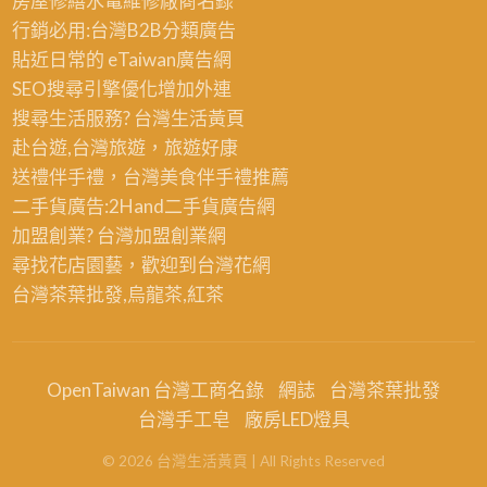
房屋修繕
水電維修廠商名錄
行銷必用:台灣B2B
分類廣告
貼近日常的
eTaiwan廣告網
SEO搜尋引擎優化
增加外連
搜尋生活服務? 台灣
生活黃頁
赴台遊,台灣旅遊
，旅遊好康
送禮伴手禮，台灣美食
伴手禮
推薦
二手貨廣告:2Hand
二手貨
廣告網
加盟創業? 台灣
加盟創業
網
尋找花店園藝，歡迎到
台灣花網
台灣茶葉批發
,烏龍茶,紅茶
OpenTaiwan 台灣工商名錄
網誌
台灣茶葉批發
台灣手工皂
廠房LED燈具
©
2026
台灣生活黃頁
| All Rights Reserved