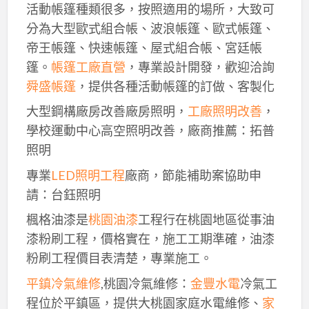
活動帳篷種類很多，按照適用的場所，大致可
分為大型歐式組合帳、波浪帳篷、歐式帳篷、
帝王帳篷、快速帳篷、屋式組合帳、宮廷帳
篷。
帳篷工廠直營
，專業設計開發，歡迎洽詢
舜盛帳篷
，提供各種活動帳篷的訂做、客製化
大型鋼構廠房改善廠房照明，
工廠照明改善
，
學校運動中心高空照明改善，廠商推薦：拓普
照明
專業
LED照明工程
廠商，節能補助案協助申
請：台鈺照明
楓格油漆是
桃園油漆
工程行在桃園地區從事油
漆粉刷工程，價格實在，施工工期準確，油漆
粉刷工程價目表清楚，專業施工。
平鎮冷氣維修
,桃園冷氣維修：
金豐水電
冷氣工
程位於平鎮區，提供大桃園家庭水電維修、
家