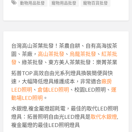
動物用品批發
寵物用品批發
寵物百貨批發
台灣高山茶葉批發！茶農自耕、自有高海拔茶
園、茶廠，
高山茶批發
、
烏龍茶批發
、
紅茶批
發
、綠茶批發、東方美人茶葉批發：樂菁茶業
拓普TOP 高效自由光系列燈具換裝簡便與快
速，大幅降低燈具維護成本，非常適合
廠房
LED照明
、
倉儲LED照明
、校園LED照明、
運
動場LED照明
。
水銀燈,複金屬燈超耗電，最佳的取代LED照明
燈具：拓普照明自由光LED燈具是
取代水銀燈
,
複金屬燈的最佳LED照明燈具