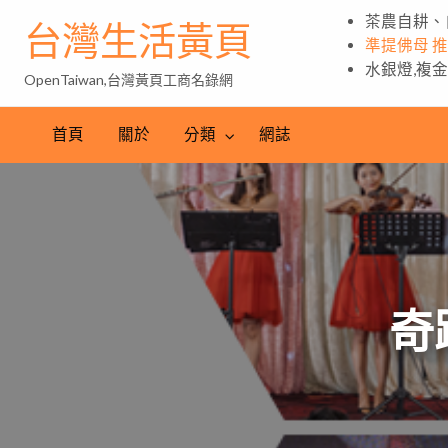
茶農自耕、
台灣生活黃頁
準提佛母 
水銀燈,複
OpenTaiwan,台灣黃頁工商名錄網
首頁
關於
分類
網誌
奇