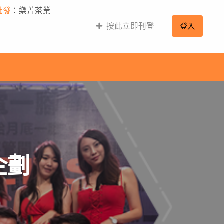
批發
：樂菁茶業
按此立即刊登
登入
企劃