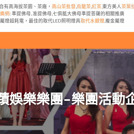
自有高海拔茶園、茶廠，
高山茶批發
,
烏龍茶
,
紅茶,
東方美人
茶葉
推廣網
: 準提佛母, 准提佛母,七俱胝大佛母準提菩薩的相關推廣
金屬燈超耗電，最佳的取代LED照明燈具
取代水銀燈
,複金屬燈
蹟娛樂樂團–樂團活動