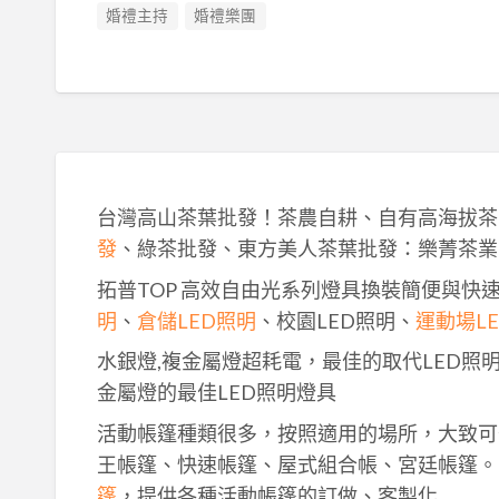
婚禮主持
婚禮樂團
台灣高山茶葉批發！茶農自耕、自有高海拔茶
發
、綠茶批發、東方美人茶葉批發：樂菁茶業
拓普TOP 高效自由光系列燈具換裝簡便與快
明
、
倉儲LED照明
、校園LED照明、
運動場L
水銀燈,複金屬燈超耗電，最佳的取代LED照
金屬燈的最佳LED照明燈具
活動帳篷種類很多，按照適用的場所，大致可
王帳篷、快速帳篷、屋式組合帳、宮廷帳篷。
篷
，提供各種活動帳篷的訂做、客製化