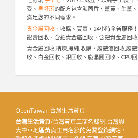
皂籽瓏
手工皂
，2017年成立，以純手工製
受。
皂籽瓏
的配方包含海茴香、薑黃、生薑、
滿足您的不同需求。
貴金屬回收
、收購、買賣，24小時全省服務
銀膏回收、含鉑貴金屬回收、含鈀貴金屬回收
貴金屬回收,精煉,提純,收購，廢鈀液回收,廢
收、白金回收、銀回收、廢晶圓回收、CPU回
OpenTaiwan 台灣生活黃頁
台灣生活黃頁
/台灣黃頁工商名錄網:台灣與
大中華地區黃頁工商名錄的免費登錄網站，