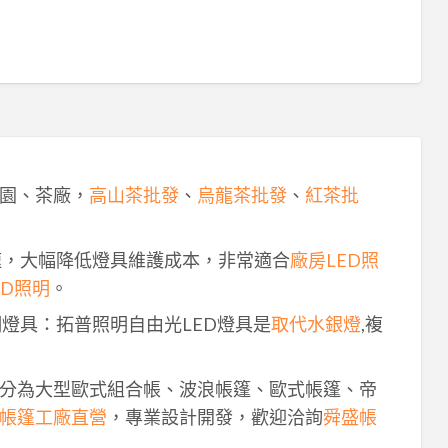
園、茶廠，
高山茶批發
、
烏龍茶批發
、
紅茶批
速，大幅降低燈具維護成本，非常適合
廠房LED照
ED照明
。
明燈具：拓普照明自由光LED燈具是
取代水銀燈
,複
分為大型歐式組合帳、波浪帳篷、歐式帳篷、帝
帳篷工廠直營
，專業設計開發，歡迎洽詢
舜盛帳