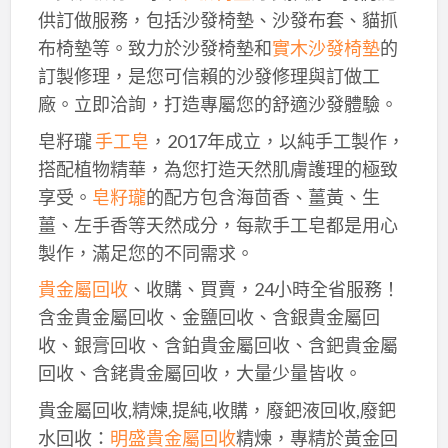
供訂做服務，包括沙發椅墊、沙發布套、貓抓
布椅墊等。致力於沙發椅墊和
實木沙發椅墊
的
訂製修理，是您可信賴的沙發修理與訂做工
廠。立即洽詢，打造專屬您的舒適沙發體驗。
皂籽瓏
手工皂
，2017年成立，以純手工製作，
搭配植物精華，為您打造天然肌膚護理的極致
享受。
皂籽瓏
的配方包含海茴香、薑黃、生
薑、左手香等天然成分，每款手工皂都是用心
製作，滿足您的不同需求。
貴金屬回收
、收購、買賣，24小時全省服務！
含金貴金屬回收、金鹽回收、含銀貴金屬回
收、銀膏回收、含鉑貴金屬回收、含鈀貴金屬
回收、含銠貴金屬回收，大量少量皆收。
貴金屬回收,精煉,提純,收購，廢鈀液回收,廢鈀
水回收：
明盛貴金屬回收
精煉，專精於黃金回