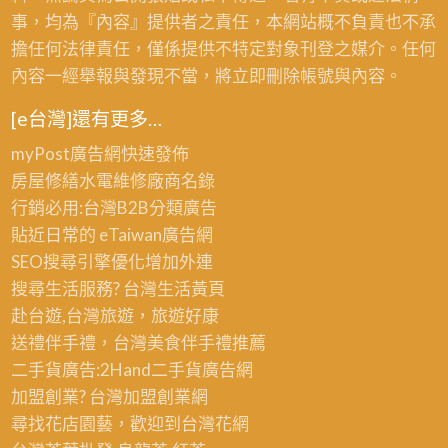
事，均為『內容』提供者之責任，本網站概不負責也不承
擔任何法律責任，僅係提供不特定對象刊登之媒介。任何
內容一經舉報與發現不當，將立即刪除帳號與內容。
[e台灣]還有更多…
myPost廣告網
快速發佈
房屋修繕
水電維修廠商名錄
行銷必用:台灣B2B
分類廣告
貼近日常的
eTaiwan廣告網
SEO搜尋引擎優化
增加外連
搜尋生活服務? 台灣
生活黃頁
赴台遊,台灣旅遊
，旅遊好康
送禮伴手禮，台灣美食
伴手禮
推薦
二手貨廣告:2Hand
二手貨
廣告網
加盟創業? 台灣
加盟創業
網
尋找花店園藝，歡迎到
台灣花網