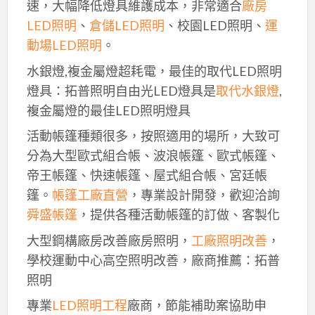
速，大幅降低燈具維護成本，非常適合
廠房
LED照明
、
倉儲LED照明
、校園LED照明、
運
動場LED照明
。
水銀燈,複金屬燈超耗電，最佳的取代LED照明
燈具：拓普照明自由光LED燈具是
取代水銀燈
,
複金屬燈的最佳LED照明燈具
活動帳篷種類很多，按照適用的場所，大致可
分為大型歐式組合帳、波浪帳篷、歐式帳篷、
帝王帳篷、快速帳篷、屋式組合帳、宮廷帳
篷。
帳篷工廠直營
，專業設計開發，歡迎洽詢
舜盛帳篷
，提供各種活動帳篷的訂做、客製化
大型鋼構廠房改善廠房照明，
工廠照明改善
，
學校運動中心高空照明改善，廠商推薦：拓普
照明
專業
LED照明工程
廠商，節能補助案協助申