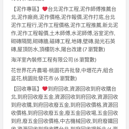
【泥作專區】
台北泥作工程,泥作師傅推薦台
北,泥作廠商,泥作價格,泥作報價,泥作打底,台北
泥作工程行,泥作工程價格,泥作工程推薦,新北泥
作,泥作工程報價,土木師傅,水泥師傅,浴室泥作,
砌磚隔間,砌磚牆,磁磚工程,地磚,壁磚,拋光石英
磚,屋頂防水,頂樓防水,陽台改建
(7 瀏覽數)
海洋室內裝修工程有限公司
(6 瀏覽數)
花世界花卉農場-桃園花卉批發,中壢花卉,組合
盆花,桃園批發花市
(6 瀏覽數)
【回收專區】
到府回收,資源回收到府收購台
北,到府回收廢五金,資源回收到府回收,資源回收
到府收購,到府回收廢五金,到府回收價格,資源回
收價格,到府回收廢五金,廢五金回收場,五金回收
到府,廢五金回收價格,中古機械回收,到府廢鐵回