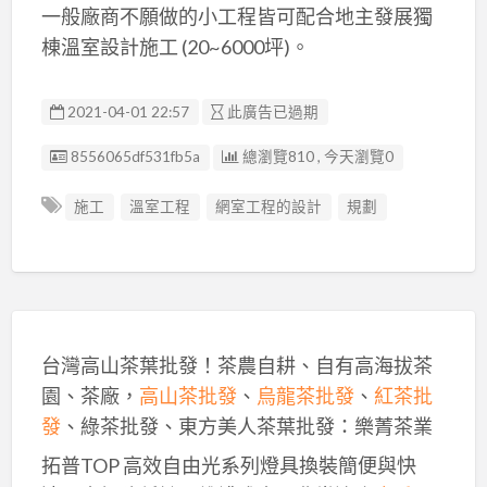
一般廠商不願做的小工程皆可配合地主發展獨
棟溫室設計施工 (20~6000坪)。
2021-04-01 22:57
此廣告已過期
廣告编號
8556065df531fb5a
總瀏覽810 , 今天瀏覽0
施工
溫室工程
網室工程的設計
規劃
台灣高山茶葉批發！茶農自耕、自有高海拔茶
園、茶廠，
高山茶批發
、
烏龍茶批發
、
紅茶批
發
、綠茶批發、東方美人茶葉批發：樂菁茶業
拓普TOP 高效自由光系列燈具換裝簡便與快