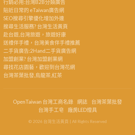
行銷必用:台灣B2B
分類廣告
貼近日常的
eTaiwan廣告網
SEO搜尋引擎優化
增加外連
搜尋生活服務? 台灣
生活黃頁
赴台遊,台灣旅遊
，旅遊好康
送禮伴手禮，台灣美食
伴手禮
推薦
二手貨廣告:2Hand
二手貨
廣告網
加盟創業? 台灣
加盟創業
網
尋找花店園藝，歡迎到
台灣花網
台灣茶葉批發
,烏龍茶,紅茶
OpenTaiwan 台灣工商名錄
網誌
台灣茶葉批發
台灣手工皂
廠房LED燈具
©
2026
台灣生活黃頁
| All Rights Reserved