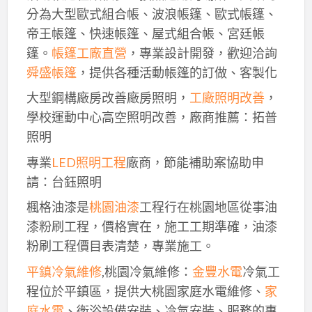
分為大型歐式組合帳、波浪帳篷、歐式帳篷、
帝王帳篷、快速帳篷、屋式組合帳、宮廷帳
篷。
帳篷工廠直營
，專業設計開發，歡迎洽詢
舜盛帳篷
，提供各種活動帳篷的訂做、客製化
大型鋼構廠房改善廠房照明，
工廠照明改善
，
學校運動中心高空照明改善，廠商推薦：拓普
照明
專業
LED照明工程
廠商，節能補助案協助申
請：台鈺照明
楓格油漆是
桃園油漆
工程行在桃園地區從事油
漆粉刷工程，價格實在，施工工期準確，油漆
粉刷工程價目表清楚，專業施工。
平鎮冷氣維修
,桃園冷氣維修：
金豐水電
冷氣工
程位於平鎮區，提供大桃園家庭水電維修、
家
庭水電
、衛浴設備安裝、冷氣安裝、服務的專