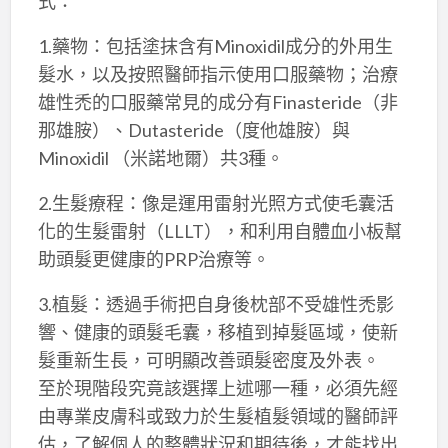
式：
1.藥物：包括塗抹含有Minoxidil成分的外用生
髮水，以及按照醫師指示使用口服藥物；治療
雄性禿的口服藥常見的成分有Finasteride（非
那雄胺）、Dutasteride（度他雄胺）與
Minoxidil （米諾地爾）共3種。
2.生髮療程：像是運用雷射光照方式使毛囊活
化的生髮雷射（LLLT），和利用自體血小板幫
助頭髮更健康的PRP治療等。
3.植髮：透過手術把自身後枕部不受雄性禿影
響、健康的頭髮毛囊，移植到掉髮區域，使新
髮重新生長，可明顯改善頭髮密度及外表。
至於現階段究竟該選擇上述哪一種，必須先經
由專業皮膚科或致力於生髮植髮領域的醫師評
估，了解個人的整體狀況和期待後，才能找出