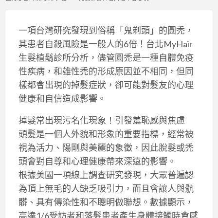
一項台灣研究發現到俗稱「鬼剃頭」的圓禿，
其患者自殺風險是一般人的6倍！台北MyHair
生髮植鬍診所分析，儘管圓禿是一種自體免疫
性疾病，和雄性禿的形成原因並不相同，但同
樣都會出現的掉髮症狀，卻可能對髮友的心理
健康和自信造成影響。
掉髮常出現污名化現象！引發羞恥感與焦慮
頭髮是一個人外貌和形象的重要指標，經常被
視為活力、陽剛與美麗的象徵，因此脫髮或禿
頭會對自尊和心理健康帶來深遠的影響。
根據美國一項線上調查研究發現，大眾普遍認
為頂上無毛的人缺乏吸引力，而且會讓人與骯
髒、具有傳染性和不聰明做聯想。數據顯示，
高達1/6受訪者和落髮患者產生身體接觸時會感