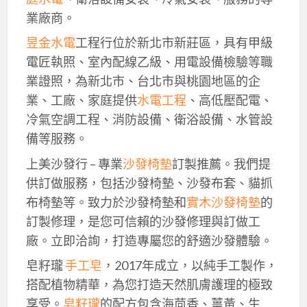
業廠商。
昱金水電
工程行位於新北市新莊區，具有甲級
電匠執照、室內配線乙級、用電設備檢驗等職
業證照，為新北市、台北市與桃園地區的企
業、工廠、家庭提供
水電工程
、高低壓配電、
冷氣空調工程、消防設備、衛浴設備、水管設
備等服務。
上美沙發行 – 專業
沙發椅墊
訂製推薦。我們提
供訂做服務，包括沙發椅墊、沙發布套、貓抓
布椅墊等。致力於沙發椅墊和
實木沙發椅墊
的
訂製修理，是您可信賴的沙發修理與訂做工
廠。立即洽詢，打造專屬您的舒適沙發體驗。
皂籽瓏
手工皂
，2017年成立，以純手工製作，
搭配植物精華，為您打造天然肌膚護理的極致
享受。
皂籽瓏
的配方包含海茴香、薑黃、生