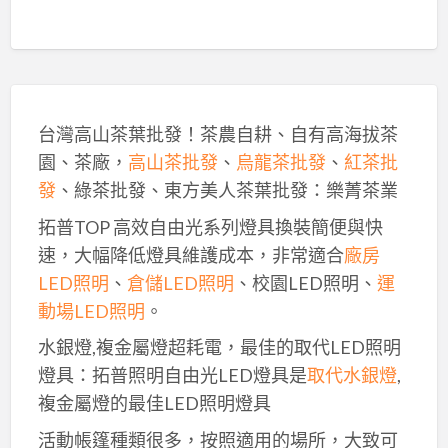
台灣高山茶葉批發！茶農自耕、自有高海拔茶
園、茶廠，
高山茶批發
、
烏龍茶批發
、
紅茶批
發
、綠茶批發、東方美人茶葉批發：樂菁茶業
拓普TOP 高效自由光系列燈具換裝簡便與快
速，大幅降低燈具維護成本，非常適合
廠房
LED照明
、
倉儲LED照明
、校園LED照明、
運
動場LED照明
。
水銀燈,複金屬燈超耗電，最佳的取代LED照明
燈具：拓普照明自由光LED燈具是
取代水銀燈
,
複金屬燈的最佳LED照明燈具
活動帳篷種類很多，按照適用的場所，大致可