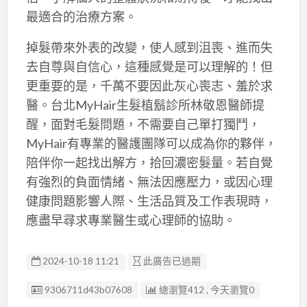
最適合的治療方案。
掉髮帶來外表的改變，使人感到沮喪、進而失
去自尊與自信心，這種感覺是可以理解的！但
更重要的是，千萬不要因此灰心喪志、羞於求
醫。台北MyHair生髮植鬍診所林敬恩醫師提
醒，面對毛髮問題，不需要自己單打獨鬥，
MyHair有專業的醫護團隊可以成為你的夥伴，
陪伴你一起找出解方，拾回濃密髮量。若自覺
有強烈的負面情緒、無法因應壓力，或因心理
健康問題影響人際、生活品質及工作表現時，
應盡早尋求專業醫生或心理師的協助。
2024-10-18 11:21
此廣告已過期
廣告编號
9306711d43b07608
總瀏覽412 , 今天瀏覽0