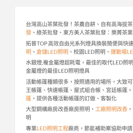
台灣高山茶葉批發！茶農自耕、自有高海拔茶
發
、綠茶批發、東方美人茶葉批發：樂菁茶業
拓普TOP 高效自由光系列燈具換裝簡便與快
明
、
倉儲LED照明
、校園LED照明、
運動場L
水銀燈,複金屬燈超耗電，最佳的取代LED照
金屬燈的最佳LED照明燈具
活動帳篷種類很多，按照適用的場所，大致可
王帳篷、快速帳篷、屋式組合帳、宮廷帳篷。
篷
，提供各種活動帳篷的訂做、客製化
大型鋼構廠房改善廠房照明，
工廠照明改善
，
明
專業
LED照明工程
廠商，節能補助案協助申請