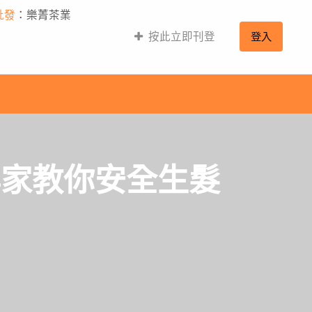
批發
：樂菁茶業
按此立即刊登
登入
專家教你安全生髮