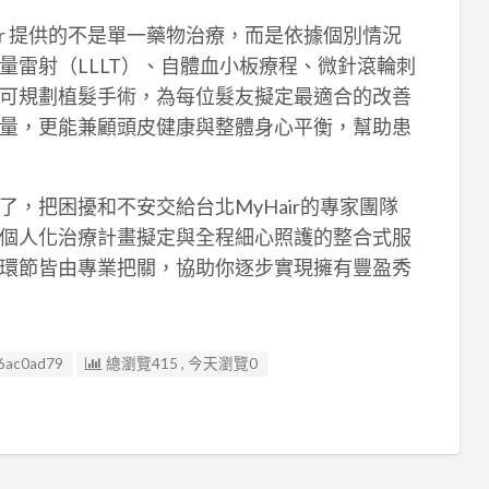
ir 提供的不是單一藥物治療，而是依據個別情況
量雷射（LLLT）、自體血小板療程、微針滾輪刺
可規劃植髮手術，為每位髮友擬定最適合的改善
量，更能兼顧頭皮健康與整體身心平衡，幫助患
，把困擾和不安交給台北MyHair的專家團隊
個人化治療計畫擬定與全程細心照護的整合式服
環節皆由專業把關，協助你逐步實現擁有豐盈秀
6ac0ad79
總瀏覽415 , 今天瀏覽0