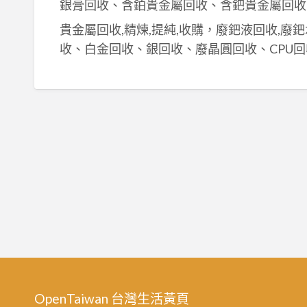
銀膏回收、含鉑貴金屬回收、含鈀貴金屬回收
貴金屬回收,精煉,提純,收購，廢鈀液回收,廢
收、白金回收、銀回收、廢晶圓回收、CPU回
OpenTaiwan 台灣生活黃頁