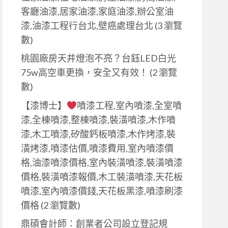
客廳油漆,居家油漆,家庭油漆,辦公室油
漆,油漆工程行台北,壁癌處理台北
(3 瀏覽
數)
桃園廠房天井燈泡不亮？台鈺LED白光
75w高空車更換，安全又有效！
(2 瀏覽
數)
【漆博士】
噴漆工程,室內噴漆,全室噴
漆,全棟噴漆,整棟噴漆,裝潢噴漆,木作噴
漆,木工噴漆,矽酸鈣板噴漆,木作烤漆,裝
潢烤漆,噴漆估價,噴漆費用,室內噴漆價
格,油漆噴漆價格,室內裝潢噴漆,裝潢噴漆
價格,裝潢噴漆報價,木工裝潢噴漆,天花板
噴漆,室內噴漆價錢,天花板黑漆,噴漆刷漆
價格
(2 瀏覽數)
鼎碩會計師：創業者公司設立登記規