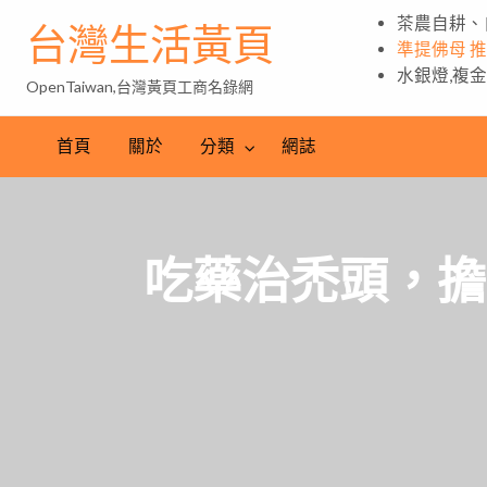
茶農自耕、
台灣生活黃頁
準提佛母 
水銀燈,複
OpenTaiwan,台灣黃頁工商名錄網
首頁
關於
分類
網誌
吃藥治禿頭，擔