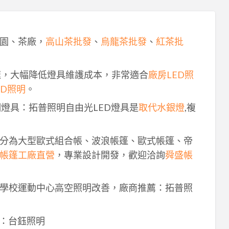
園、茶廠，
高山茶批發
、
烏龍茶批發
、
紅茶批
速，大幅降低燈具維護成本，非常適合
廠房LED照
ED照明
。
明燈具：拓普照明自由光LED燈具是
取代水銀燈
,複
分為大型歐式組合帳、波浪帳篷、歐式帳篷、帝
帳篷工廠直營
，專業設計開發，歡迎洽詢
舜盛帳
學校運動中心高空照明改善，廠商推薦：拓普照
：台鈺照明