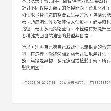
不只吃藥！台北MyHair提供全方位生髮療程
針對不同程度與類型的落髮問題，台北MyHa
和需求量身打造的整合式生髮方案，包括低能
激、頭皮調理等多項非侵入性療程，必要時也
路徑。藉由多元策略並行，不僅能有效提升髮
者穩健找回自然濃密的髮型與自信。
所以，別再自己嚇自己或聽信毫無根據的傳言了
吧！在這裡，你將體驗到涵蓋詳細毛囊評估、
務。無論是藥物、多元療程或植髮手術，所有
髮的願望。
廣告编號
2025-05-23 17:58
此廣告已過期
88068304