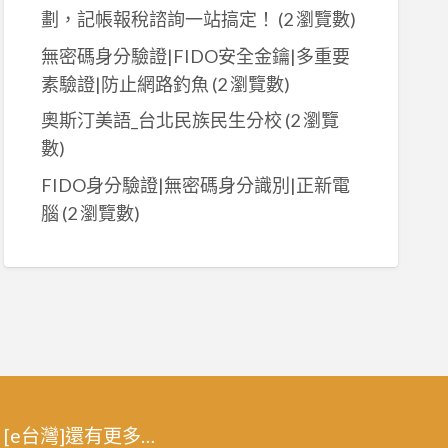
劃，記帳報稅諮詢一站搞定！
(2 瀏覽數)
無密碼身分驗證|FIDO安全金鑰|多重要
素驗證|防止網路釣魚
(2 瀏覽數)
奧斯汀美語_台北民族民生分校
(2 瀏覽
數)
FIDO身分驗證|無密碼身分識別|正新電
腦
(2 瀏覽數)
[e台灣]還有更多…