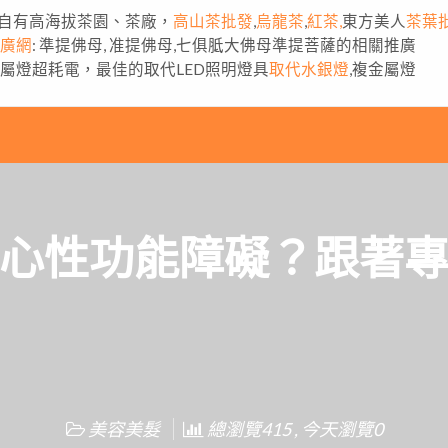
自有高海拔茶園、茶廠，
高山茶批發
,
烏龍茶
,
紅茶,
東方美人
茶葉
推廣網
: 準提佛母, 准提佛母,七俱胝大佛母準提菩薩的相關推廣
金屬燈超耗電，最佳的取代LED照明燈具
取代水銀燈
,複金屬燈
心性功能障礙？跟著
美容美髮
總瀏覽415 , 今天瀏覽0