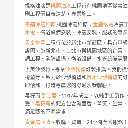
楓格油漆是
桃園油漆
工程行在桃園地區從事油
刷工程價目表清楚，專業施工。
平鎮冷氣維修
,桃園冷氣維修：
金豐水電
冷氣
水電
、衛浴設備安裝、冷氣安裝、服務的專業
昱金水電
工程行位於新北市新莊區，具有甲級
證照，為新北市、台北市與桃園地區的企業、
調工程、消防設備、衛浴設備、水管設備等服
上美沙發行 – 專業
沙發椅墊
訂製推薦。我們提
椅墊等。致力於沙發椅墊和
實木沙發椅墊
的訂
即洽詢，打造專屬您的舒適沙發體驗。
皂籽瓏
手工皂
，2017年成立，以純手工製
受。
皂籽瓏
的配方包含海茴香、薑黃、生薑、
滿足您的不同需求。
貴金屬回收
、收購、買賣，24小時全省服務