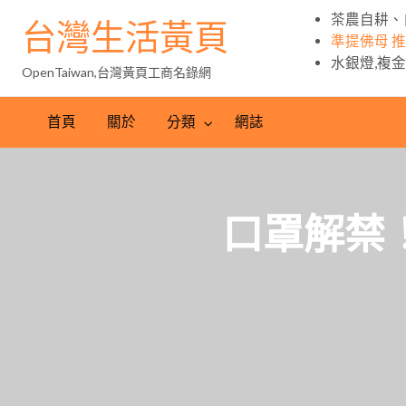
茶農自耕、
台灣生活黃頁
準提佛母 
水銀燈,複
OpenTaiwan,台灣黃頁工商名錄網
首頁
關於
分類
網誌
口罩解禁