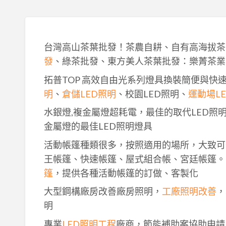
台灣高山茶葉批發！茶農自耕、自有高海拔茶
發
、綠茶批發、東方美人茶葉批發：樂菁茶業
拓普TOP 高效自由光系列燈具換裝簡便與快
明
、
倉儲LED照明
、校園LED照明、
運動場L
水銀燈,複金屬燈超耗電，最佳的取代LED照
金屬燈的最佳LED照明燈具
活動帳篷種類很多，按照適用的場所，大致可
王帳篷、快速帳篷、屋式組合帳、宮廷帳篷。
篷
，提供各種活動帳篷的訂做、客製化
大型鋼構廠房改善廠房照明，
工廠照明改善
，
明
專業
LED照明工程
廠商，節能補助案協助申請