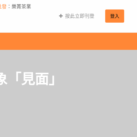
批發
：樂菁茶業
按此立即刊登
登入
象「見面」