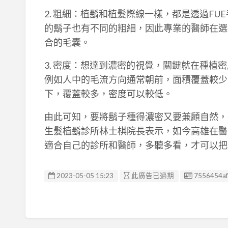
2. 粗細：植鬍和植髮際線一樣，都是透過F
的鬍子也有不同的粗細，因此專業的醫師在選
合的毛囊。
3. 密度：想達到濃密的視覺，關鍵就在種植
例如人中的毛流方向通常朝前，面積覆蓋較少
下，覆蓋較多，密度可以較低。
由此可知，要將鬍子種得濃密又要兼顧自然，醫
生髮植鬍診所林士棋院長表示，如今高雄在醫
適合自己的診所和醫師，多聽多看，才可以把
廣告编號
2023-05-05 15:23
此廣告已過期
7556454af