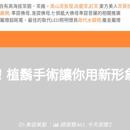
自有高海拔茶園、茶廠，
高山茶批發
,
烏龍茶
,
紅茶,
東方美人
茶葉
推廣網
: 準提佛母, 准提佛母,七俱胝大佛母準提菩薩的相關推廣
金屬燈超耗電，最佳的取代LED照明燈具
取代水銀燈
,複金屬燈
！植鬍手術讓你用新形
美容美髮
總瀏覽461 , 今天瀏覽2