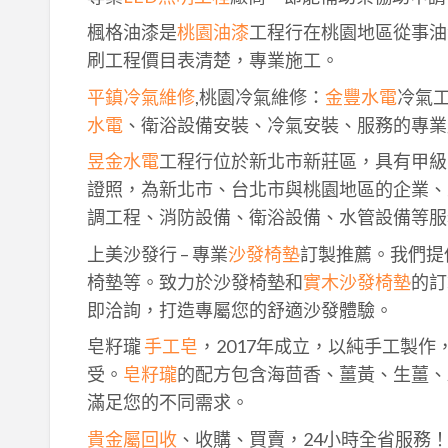
楓格油漆是
桃園油漆
工程行在桃園地區從事油
刷工程價目表清楚，專業施工。
平鎮冷氣維修
,桃園冷氣維修：
金豐水電
冷氣
水電
、衛浴設備安裝、冷氣安裝、服務的專業
昱金水電
工程行位於新北市新莊區，具有甲級
證照，為新北市、台北市與桃園地區的企業、
調工程、消防設備、衛浴設備、水管設備等服
上美沙發行 – 專業
沙發椅墊
訂製推薦。我們提
椅墊等。致力於沙發椅墊和
實木沙發椅墊
的訂
即洽詢，打造專屬您的舒適沙發體驗。
皂籽瓏
手工皂
，2017年成立，以純手工製
受。
皂籽瓏
的配方包含海茴香、薑黃、生薑、
滿足您的不同需求。
貴金屬回收
、收購、買賣，24小時全省服務