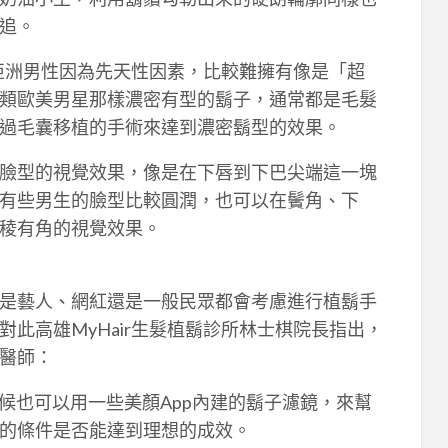
追。
，亞洲男性因為先天性因素，比較難擁有像是「超
類歐美男星那樣濃密有型的鬍子，通常都是毛髮
過毛囊移植的手術來達到濃密鬍型的效果。
臉型的視覺效果，像是在下唇到下巴尖端這一塊
有些男生的臉型比較圓潤，也可以在鬢角、下
稜有角的視覺效果。
是藝人、網紅還是一般民眾都會考慮進行植鬍手
此高雄MyHair生髮植鬍診所林士棋院長指出，
醫師：
時候也可以用一些美顏App內建的鬍子濾鏡，來幫
的條件是否能達到理想的成效。