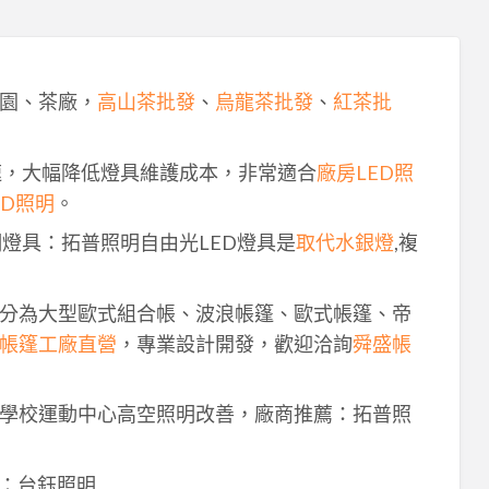
園、茶廠，
高山茶批發
、
烏龍茶批發
、
紅茶批
速，大幅降低燈具維護成本，非常適合
廠房LED照
ED照明
。
明燈具：拓普照明自由光LED燈具是
取代水銀燈
,複
分為大型歐式組合帳、波浪帳篷、歐式帳篷、帝
帳篷工廠直營
，專業設計開發，歡迎洽詢
舜盛帳
學校運動中心高空照明改善，廠商推薦：拓普照
：台鈺照明