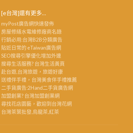
[e台灣]還有更多…
myPost廣告網
快速發佈
房屋修繕
水電維修廠商名錄
行銷必用:台灣B2B
分類廣告
貼近日常的
eTaiwan廣告網
SEO搜尋引擎優化
增加外連
搜尋生活服務? 台灣
生活黃頁
赴台遊,台灣旅遊
，旅遊好康
送禮伴手禮，台灣美食
伴手禮
推薦
二手貨廣告:2Hand
二手貨
廣告網
加盟創業? 台灣
加盟創業
網
尋找花店園藝，歡迎到
台灣花網
台灣茶葉批發
,烏龍茶,紅茶