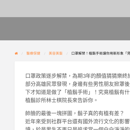
醫療保健
美容美髮
口罩解禁！植鬍手術讓你用新形象「
口罩政策逐步解禁，為期3年的顏值猜猜樂終
部分高雄民眾發現，身邊有些男性朋友掀罩後
下才知道是做了「植鬍手術」！究竟植鬍有什麼
植鬍診所林士棋院長來告訴你。
帥臉的最後一塊拼圖，鬍子真的有植有差？
近年來受到社群平台還有國外流行文化的影響
讀，於是男生不再只是追求當一個白白淨淨的