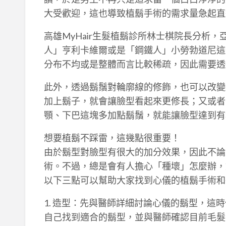
大受歡迎，這也導致植鬍手術的需求量急起直
高雄MyHair生髮植鬍診所林士棋院長分析
人」亨利卡維爾或是「鋼鐵人」小勞勃道尼這
分布不均或是整體而言比較稀疏，因此需要透
此外，透過鬍鬚對輪廓線的修飾，也可以改變
加上鬍子，就會讓臉型看起來更修長；又或者
顎、下巴這塊多加點鬍鬚，就能讓臉型達到有
想要植鬍不踩雷，這幾點很重要！
由於鬍型對臉型有很大的加分效果，因此不論
術。不過，總是會有人擔心「種壞」怎麼辦，對
以下三點可以幫助大家找到心儀的植鬍手術和
1. 造型：先與醫師詳細討論心儀的鬍型，這
自己找到適合的鬍型，並與醫師確認目前毛髮