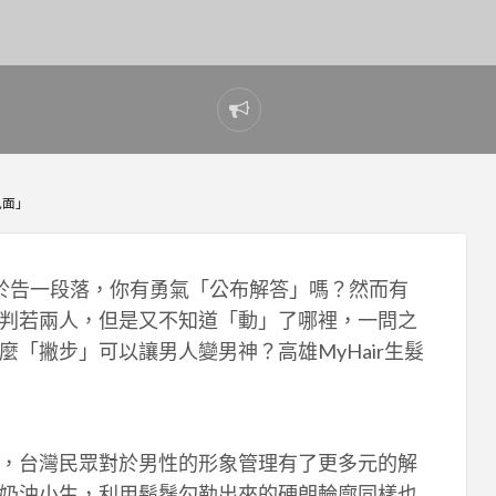
Report
problem
見面」
於告一段落，你有勇氣「公布解答」嗎？然而有
判若兩人，但是又不知道「動」了哪裡，一問之
「撇步」可以讓男人變男神？高雄MyHair生髮
，台灣民眾對於男性的形象管理有了更多元的解
奶油小生，利用鬍鬚勾勒出來的硬朗輪廓同樣也