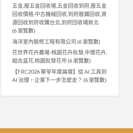
五金,廢五金回收場,五金回收到府,廢五金
回收價格,中古機械回收,到府廢鐵回收,資
源回收到府收購台北,到府回收場新北
(6 瀏覽數)
海洋室內裝修工程有限公司
(6 瀏覽數)
花世界花卉農場-桃園花卉批發,中壢花卉,
組合盆花,桃園批發花市
(6 瀏覽數)
【FRC2026 華苓年度論壇】從 AI 工具到
AI 治理，企業下一步怎麼走？
(6 瀏覽數)