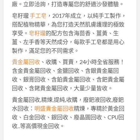
廠。立即洽詢，打造專屬您的舒適沙發體驗。
皂籽瓏
手工皂
，2017年成立，以純手工製作，
搭配植物精華，為您打造天然肌膚護理的極致
享受。
皂籽瓏
的配方包含海茴香、薑黃、生
薑、左手香等天然成分，每款手工皂都是用心
製作，滿足您的不同需求。
貴金屬回收
、收購、買賣，24小時全省服務！
含金貴金屬回收、金鹽回收、含銀貴金屬回
收、銀膏回收、含鉑貴金屬回收、含鈀貴金屬
回收、含銠貴金屬回收，大量少量皆收。
貴金屬回收,精煉,提純,收購，廢鈀液回收,廢鈀
水回收：
明盛貴金屬回收
精煉，專精於黃金回
收、白金回收、銀回收、廢晶圓回收、CPU回
收..等高價現金回收。