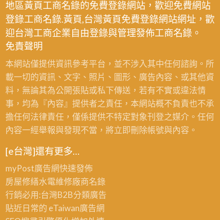
地區黃頁工商名錄的免費登錄網站，歡迎免費網站
登錄工商名錄.黃頁,台灣黃頁免費登錄網站網址，歡
迎台灣工商企業自由登錄與管理發佈工商名錄。
免責聲明
本網站僅提供資訊參考平台，並不涉入其中任何諮詢。所
載一切的資訊、文字、照片、圖形、廣告內容、或其他資
料，無論其為公開張貼或私下傳送，若有不實或違法情
事，均為『內容』提供者之責任，本網站概不負責也不承
擔任何法律責任，僅係提供不特定對象刊登之媒介。任何
內容一經舉報與發現不當，將立即刪除帳號與內容。
[e台灣]還有更多…
myPost廣告網
快速發佈
房屋修繕
水電維修廠商名錄
行銷必用:台灣B2B
分類廣告
貼近日常的
eTaiwan廣告網