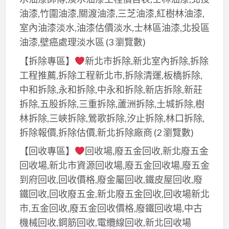
油漆,竹圍油漆,關渡油漆,三芝油漆,紅樹林油漆,
室內油漆淡水,油漆估價淡水,士林區油漆,北投區
油漆,壁癌處理淡水區
(3 瀏覽數)
【拆除專區】
新北市拆除,新北室內拆除,拆除
工程推薦,拆除工程新北市,拆除清運,板橋拆除,
中和拆除,永和拆除,中永和拆除,新店拆除,新莊
拆除,五股拆除,三重拆除,蘆洲拆除,土城拆除,樹
林拆除,三峽拆除,鶯歌拆除,汐止拆除,林口拆除,
拆除報價,拆除估價,新北拆除廠商
(2 瀏覽數)
【回收專區】
回收場,廢五金回收,新北廢五金
回收場,新北市資源回收場,廢五金回收場,廢五金
到府回收,回收價格,廢金屬回收,鐵皮屋回收,廢
鐵回收,回收廢五金,新北廢五金回收,回收場新北
市,五金回收,廢五金回收價格,廢鐵回收場,中古
機械回收,鋼筋回收,電纜線回收,新北回收場