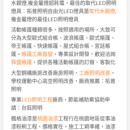
水銀燈,複金屬燈超耗電，最佳的取代LED照明
燈具：拓普照明自由光LED燈具是
取代水銀燈
,
複金屬燈的最佳LED照明燈具
活動帳篷種類很多，按照適用的場所，大致可
分為大型歐式組合帳、波浪帳篷、歐式帳篷、
帝王帳篷、快速帳篷、屋式組合帳、宮廷帳
篷。
帳篷工廠直營
，專業設計開發，歡迎洽詢
舜盛帳篷
，提供各種活動帳篷的訂做、客製化
大型鋼構廠房改善廠房照明，
工廠照明改善
，
學校運動中心高空照明改善，廠商推薦：拓普
照明
專業
LED照明工程
廠商，節能補助案協助申
請：台鈺照明
楓格油漆是
桃園油漆
工程行在桃園地區從事油
漆粉刷工程，價格實在，施工工期準確，油漆