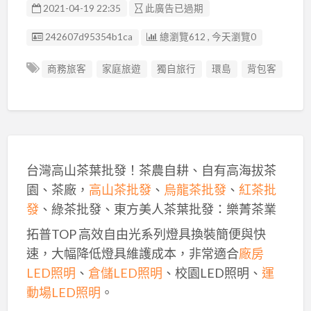
2021-04-19 22:35
此廣告已過期
廣告编號
242607d95354b1ca
總瀏覽612 , 今天瀏覽0
商務旅客
家庭旅遊
獨自旅行
環島
背包客
台灣高山茶葉批發！茶農自耕、自有高海拔茶
園、茶廠，
高山茶批發
、
烏龍茶批發
、
紅茶批
發
、綠茶批發、東方美人茶葉批發：樂菁茶業
拓普TOP 高效自由光系列燈具換裝簡便與快
速，大幅降低燈具維護成本，非常適合
廠房
LED照明
、
倉儲LED照明
、校園LED照明、
運
動場LED照明
。