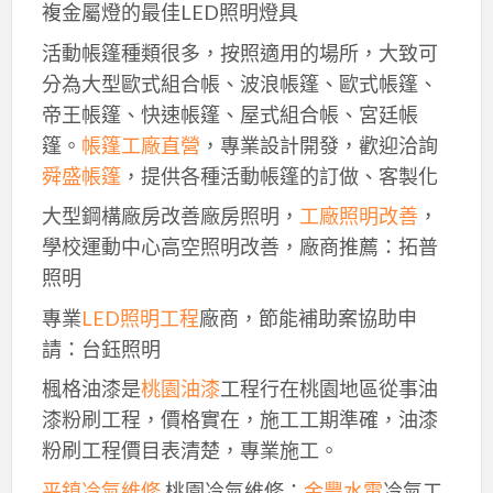
複金屬燈的最佳LED照明燈具
活動帳篷種類很多，按照適用的場所，大致可
分為大型歐式組合帳、波浪帳篷、歐式帳篷、
帝王帳篷、快速帳篷、屋式組合帳、宮廷帳
篷。
帳篷工廠直營
，專業設計開發，歡迎洽詢
舜盛帳篷
，提供各種活動帳篷的訂做、客製化
大型鋼構廠房改善廠房照明，
工廠照明改善
，
學校運動中心高空照明改善，廠商推薦：拓普
照明
專業
LED照明工程
廠商，節能補助案協助申
請：台鈺照明
楓格油漆是
桃園油漆
工程行在桃園地區從事油
漆粉刷工程，價格實在，施工工期準確，油漆
粉刷工程價目表清楚，專業施工。
平鎮冷氣維修
,桃園冷氣維修：
金豐水電
冷氣工