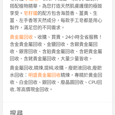
搭配植物精華，為您打造天然肌膚護理的極致
享受。
皂籽瓏
的配方包含海茴香、薑黃、生
薑、左手香等天然成分，每款手工皂都是用心
製作，滿足您的不同需求。
貴金屬回收
、收購、買賣，24小時全省服務！
含金貴金屬回收、金鹽回收、含銀貴金屬回
收、銀膏回收、含鉑貴金屬回收、含鈀貴金屬
回收、含銠貴金屬回收，大量少量皆收。
貴金屬回收,精煉,提純,收購，廢鈀液回收,廢鈀
水回收：
明盛貴金屬回收
精煉，專精於黃金回
收、白金回收、銀回收、廢晶圓回收、CPU回
收..等高價現金回收。
搜尋