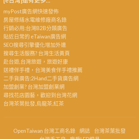
[e台灣]還有更多…
myPost廣告網
快速發佈
房屋修繕
水電維修廠商名錄
行銷必用:台灣B2B
分類廣告
貼近日常的
eTaiwan廣告網
SEO搜尋引擎優化
增加外連
搜尋生活服務? 台灣
生活黃頁
赴台遊,台灣旅遊
，旅遊好康
送禮伴手禮，台灣美食
伴手禮
推薦
二手貨廣告:2Hand
二手貨
廣告網
加盟創業? 台灣
加盟創業
網
尋找花店園藝，歡迎到
台灣花網
台灣茶葉批發
,烏龍茶,紅茶
OpenTaiwan 台灣工商名錄
網誌
台灣茶葉批發