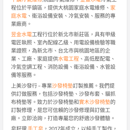
程位於平鎮區，提供大桃園家庭水電維修、
家
庭水電
、衛浴設備安裝、冷氣安裝、服務的專
業廠商。
昱金水電
工程行位於新北市新莊區，具有甲級
電匠執照、室內配線乙級、用電設備檢驗等職
業證照，為新北市、台北市與桃園地區的企
業、工廠、家庭提供
水電工程
、高低壓配電、
冷氣空調工程、消防設備、衛浴設備、水管設
備等服務。
上美沙發行 – 專業
沙發椅墊
訂製推薦。我們提
供訂做服務，包括沙發椅墊、沙發布套、貓抓
布椅墊等。致力於沙發椅墊和
實木沙發椅墊
的
訂製修理，是您可信賴的沙發修理與訂做工
廠。立即洽詢，打造專屬您的舒適沙發體驗。
皂籽瓏
手工皂
，2017年成立，以純手工製作，