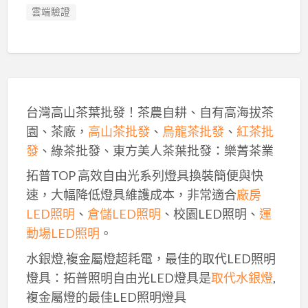
雲端驗證
台灣高山茶葉批發！茶農自耕、自有高海拔茶
園、茶廠，
高山茶批發
、
烏龍茶批發
、
紅茶批
發
、綠茶批發、東方美人茶葉批發：樂菁茶業
拓普TOP 高效自由光系列燈具換裝簡便與快
速，大幅降低燈具維護成本，非常適合
廠房
LED照明
、
倉儲LED照明
、校園LED照明、
運
動場LED照明
。
水銀燈,複金屬燈超耗電，最佳的取代LED照明
燈具：拓普照明自由光LED燈具是
取代水銀燈
,
複金屬燈的最佳LED照明燈具