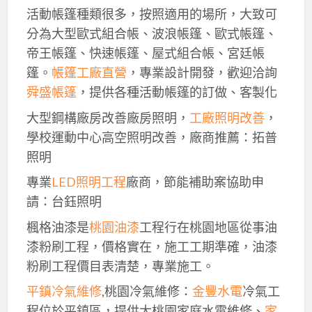
活動帳篷種類很多，按照適用的場所，大致可
分為大型歐式組合帳、波浪帳篷、歐式帳篷、
帝王帳篷、快速帳篷、屋式組合帳、宮廷帳
篷。
帳篷工廠直營
，專業設計開發，歡迎洽詢
舜盛帳篷
，提供各種活動帳篷的訂做、客製化
大型鋼構廠房改善廠房照明，
工廠照明改善
，
學校運動中心高空照明改善，廠商推薦：拓普
照明
專業
LED照明工程
廠商，節能補助案協助申
請：台鈺照明
楓格油漆是
桃園油漆
工程行在桃園地區從事油
漆粉刷工程，價格實在，施工工期準確，油漆
粉刷工程價目表清楚，專業施工。
平鎮冷氣維修
,桃園冷氣維修：
金豐水電
冷氣工
程位於平鎮區，提供大桃園家庭水電維修、
家