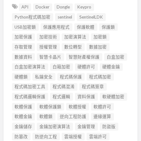
API
Docker
Dongle
Keypro
Python程式碼加密
sentinel
SentinelLDK
USB加密鎖
保護應用程式
保護軟體
保護鎖
加密保護
加密技術
加密演算法
加密鎖
存取管理
授權管理
數位轉型
數據加密
數據資料
智慧卡晶片
智慧財產權保護
白盒加密
白盒加密演算法
白箱加密
硬體許可
硬體金鑰
硬體鎖
私鑰安全
程式碼保護
程式碼加密
程式碼加密工具
程式碼混淆
程式碼簽章
程式碼邏輯保護
程式邏輯
資料保護
軟硬體加密
軟體保護
軟體保護鎖
軟體授權
軟體許可
軟體金鑰
軟體鎖
逆向工程防護
邊緣運算
金鑰儲存
金鑰加密演算法
金鑰管理
防盜版
防篡改
防逆向工程
雲端授權
雲端許可