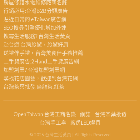
房屋修繕
水電維修廠商名錄
行銷必用:台灣B2B
分類廣告
貼近日常的
eTaiwan廣告網
SEO搜尋引擎優化
增加外連
搜尋生活服務? 台灣
生活黃頁
赴台遊,台灣旅遊
，旅遊好康
送禮伴手禮，台灣美食
伴手禮
推薦
二手貨廣告:2Hand
二手貨
廣告網
加盟創業? 台灣
加盟創業
網
尋找花店園藝，歡迎到
台灣花網
台灣茶葉批發
,烏龍茶,紅茶
OpenTaiwan 台灣工商名錄
網誌
台灣茶葉批發
台灣手工皂
廠房LED燈具
©
2026
台灣生活黃頁
| All Rights Reserved