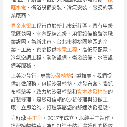
庭水電
、衛浴設備安裝、冷氣安裝、服務的專
業廠商。
昱金水電
工程行位於新北市新莊區，具有甲級
電匠執照、室內配線乙級、用電設備檢驗等職
業證照，為新北市、台北市與桃園地區的企
業、工廠、家庭提供
水電工程
、高低壓配電、
冷氣空調工程、消防設備、衛浴設備、水管設
備等服務。
上美沙發行 – 專業
沙發椅墊
訂製推薦。我們提
供訂做服務，包括沙發椅墊、沙發布套、貓抓
布椅墊等。致力於沙發椅墊和
實木沙發椅墊
的
訂製修理，是您可信賴的沙發修理與訂做工
廠。立即洽詢，打造專屬您的舒適沙發體驗。
皂籽瓏
手工皂
，2017年成立，以純手工製作，
搭配植物精華，為您打造天然肌膚護理的極致