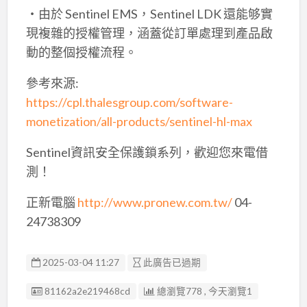
‧由於 Sentinel EMS，Sentinel LDK 還能够實
現複雜的授權管理，涵蓋從訂單處理到產品啟
動的整個授權流程。
參考來源:
https://cpl.thalesgroup.com/software-
monetization/all-products/sentinel-hl-max
Sentinel資訊安全保護鎖系列，歡迎您來電借
測！
正新電腦
http://www.pronew.com.tw/
04-
24738309
2025-03-04 11:27
此廣告已過期
廣告编號
81162a2e219468cd
總瀏覽778 , 今天瀏覽1