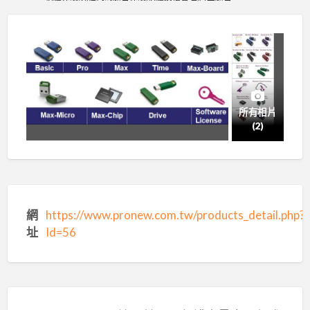
所有相片
(2)
網
https://www.pronew.com.tw/products_detail.php?
址
Id=56