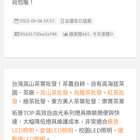
荷包喔！
2022-09-06 19:37
此廣告已過期
廣告编號
85631730ea3a746
總瀏覽665 , 今天瀏覽0
台灣高山茶葉批發！茶農自耕、自有高海拔茶
園、茶廠，
高山茶批發
、
烏龍茶批發
、
紅茶批
發
、綠茶批發、東方美人茶葉批發：樂菁茶業
拓普TOP 高效自由光系列燈具換裝簡便與快
速，大幅降低燈具維護成本，非常適合
廠房
LED照明
、
倉儲LED照明
、校園LED照明、
運
動場LED照明
。