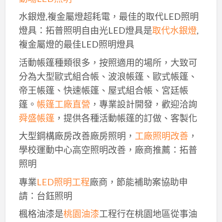
水銀燈,複金屬燈超耗電，最佳的取代LED照明
燈具：拓普照明自由光LED燈具是
取代水銀燈
,
複金屬燈的最佳LED照明燈具
活動帳篷種類很多，按照適用的場所，大致可
分為大型歐式組合帳、波浪帳篷、歐式帳篷、
帝王帳篷、快速帳篷、屋式組合帳、宮廷帳
篷。
帳篷工廠直營
，專業設計開發，歡迎洽詢
舜盛帳篷
，提供各種活動帳篷的訂做、客製化
大型鋼構廠房改善廠房照明，
工廠照明改善
，
學校運動中心高空照明改善，廠商推薦：拓普
照明
專業
LED照明工程
廠商，節能補助案協助申
請：台鈺照明
楓格油漆是
桃園油漆
工程行在桃園地區從事油