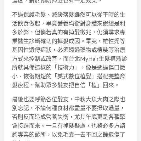
濃度，對於預防掉髮也有一定效果。
不過保護毛髮、減緩落髮雖然可以從平時的生
活飲食做起，畢竟營養均衡對身體來說總是利
多於弊，但倘若真的有掉髮徵兆，仍須尋求專
業醫生診斷確切的掉髮成因。畢竟，雄性禿等
基因性遺傳症狀，必須透過藥物或植髮等治療
方式來控制或改善，而台北MyHair生髮植鬍診
所就具備這樣的「技術力」，像是透過傷口微
小、恢復期短的「美式數位植髮」搭配完整育
髮療程，幫助眾多髮友把自信「植」回來。
最後也要呼籲各位髮友，中秋大魚大肉之際也
別忘記，不論何種食材都盡量不要攝取過量，
否則反而造成營養失衡，尤其年底更是各種聚
會接踵而來。一旦有掉髮疑慮，也務必多方諮
詢專業的診所，以免毛囊一去不回之餘還傷了