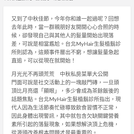
又到了中秋佳節，今年你和誰一起過呢？回想
去年此時，當一群親朋好友開開心心合照的時
候，卻發現自己與其他人的髮量開始出現落
差，可說是相當尷尬。台北MyHair生髮植鬍診
所則認為，這類事件層出不窮，想讓髮量急起
直追，可以從現在就開始！
月光光不再頭荒荒 中秋私房菜單大公開
門面可說是社交活動上的一塊敲門磚，一旦頭
頂比月亮還「顯眼」，多少會成為茶餘飯後的
話題焦點。台北MyHair生髮植鬍診所指出，現
代人因為生活節奏忙碌導致飲食習慣不正常，
因此身體出現警訊，其中就包含欠缺關鍵營養
素所引起的落髮現象，如果想解決頂上危機，
從源頭改善根本問題才是最重要的。