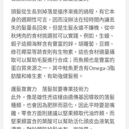
頭髮從生長到掉落是循序漸進的過程，有它本
身的週期性可言，因而沒辦法在短時間內讓丟
失的髮量長回來，但是生髮永遠不嫌晚，從中
秋烤肉的食材挑選就可以實踐。例如，生蠔、
蝦子這類海鮮含有豐富的鋅，胡蘿蔔、豆類、
綠花椰菜等蔬食則有生物素，這些食材適量攝
取可以幫助毛髮進行合成；而魚類也是豐富的
蛋白質來源之一，其中鮭魚更含有Omega-3脂
肪酸和維生素，有助強健髮根。
護髮靠實力 落髮就要專業技術力
此外，像是雄性禿這樣由遺傳基因導致的落髮
種類，也會因為肥胖而惡化，因此平時要是嘴
饞，零食方面則建議以堅果類取代油炸類，而
堅果類富含的葉酸可以幫助活化頭皮血液氧氣