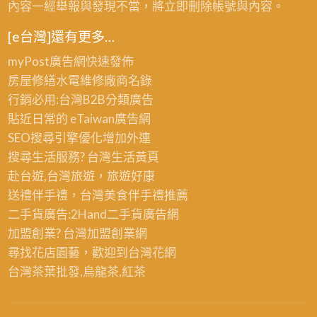
內容一經舉報與發現不當，將立即刪除帳號與內容。
[e台灣]還有更多…
myPost廣告網
快速發佈
房屋修繕
水電維修廠商名錄
行銷必用:台灣B2B
分類廣告
貼近日常的
eTaiwan廣告網
SEO搜尋引擎優化
增加外連
搜尋生活服務? 台灣
生活黃頁
赴台遊,台灣旅遊
，旅遊好康
送禮伴手禮，台灣美食
伴手禮
推薦
二手貨廣告:2Hand
二手貨
廣告網
加盟創業? 台灣
加盟創業
網
尋找花店園藝，歡迎到
台灣花網
台灣茶葉批發
,烏龍茶,紅茶