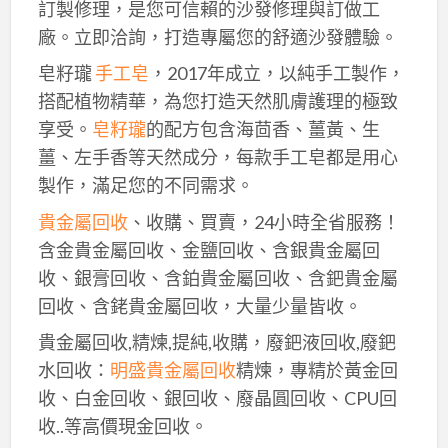
訂製修理，是您可信賴的沙發修理與訂做工
廠。立即洽詢，打造專屬您的舒適沙發體驗。
皂籽瓏
手工皂
，2017年成立，以純手工製作，
搭配植物精華，為您打造天然肌膚護理的極致
享受。
皂籽瓏
的配方包含海茴香、薑黃、生
薑、左手香等天然成分，每款手工皂都是用心
製作，滿足您的不同需求。
貴金屬回收
、收購、買賣，24小時全省服務！
含金貴金屬回收、金鹽回收、含銀貴金屬回
收、銀膏回收、含鉑貴金屬回收、含鈀貴金屬
回收、含銠貴金屬回收，大量少量皆收。
貴金屬回收,精煉,提純,收購，廢鈀液回收,廢鈀
水回收：
明盛貴金屬回收
精煉，專精於黃金回
收、白金回收、銀回收、廢晶圓回收、CPU回
收..等高價現金回收。