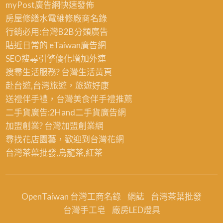
myPost廣告網
快速發佈
房屋修繕
水電維修廠商名錄
行銷必用:台灣B2B
分類廣告
貼近日常的
eTaiwan廣告網
SEO搜尋引擎優化
增加外連
搜尋生活服務? 台灣
生活黃頁
赴台遊,台灣旅遊
，旅遊好康
送禮伴手禮，台灣美食
伴手禮
推薦
二手貨廣告:2Hand
二手貨
廣告網
加盟創業? 台灣
加盟創業
網
尋找花店園藝，歡迎到
台灣花網
台灣茶葉批發
,烏龍茶,紅茶
OpenTaiwan 台灣工商名錄
網誌
台灣茶葉批發
台灣手工皂
廠房LED燈具