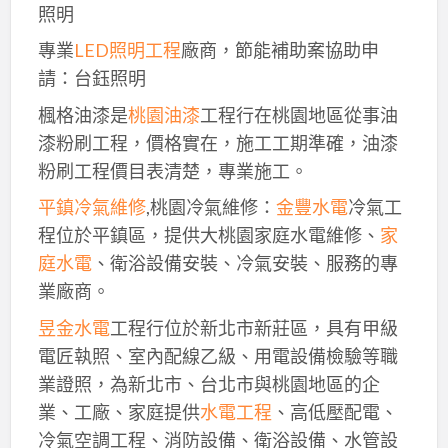
照明
專業
LED照明工程
廠商，節能補助案協助申
請：台鈺照明
楓格油漆是
桃園油漆
工程行在桃園地區從事油
漆粉刷工程，價格實在，施工工期準確，油漆
粉刷工程價目表清楚，專業施工。
平鎮冷氣維修
,桃園冷氣維修：
金豐水電
冷氣工
程位於平鎮區，提供大桃園家庭水電維修、
家
庭水電
、衛浴設備安裝、冷氣安裝、服務的專
業廠商。
昱金水電
工程行位於新北市新莊區，具有甲級
電匠執照、室內配線乙級、用電設備檢驗等職
業證照，為新北市、台北市與桃園地區的企
業、工廠、家庭提供
水電工程
、高低壓配電、
冷氣空調工程、消防設備、衛浴設備、水管設