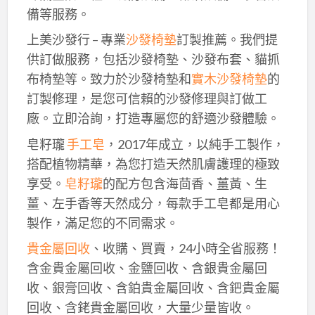
備等服務。
上美沙發行 – 專業
沙發椅墊
訂製推薦。我們提
供訂做服務，包括沙發椅墊、沙發布套、貓抓
布椅墊等。致力於沙發椅墊和
實木沙發椅墊
的
訂製修理，是您可信賴的沙發修理與訂做工
廠。立即洽詢，打造專屬您的舒適沙發體驗。
皂籽瓏
手工皂
，2017年成立，以純手工製作，
搭配植物精華，為您打造天然肌膚護理的極致
享受。
皂籽瓏
的配方包含海茴香、薑黃、生
薑、左手香等天然成分，每款手工皂都是用心
製作，滿足您的不同需求。
貴金屬回收
、收購、買賣，24小時全省服務！
含金貴金屬回收、金鹽回收、含銀貴金屬回
收、銀膏回收、含鉑貴金屬回收、含鈀貴金屬
回收、含銠貴金屬回收，大量少量皆收。