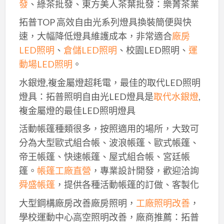
發
、綠茶批發、東方美人茶葉批發：樂菁茶業
拓普TOP 高效自由光系列燈具換裝簡便與快
速，大幅降低燈具維護成本，非常適合
廠房
LED照明
、
倉儲LED照明
、校園LED照明、
運
動場LED照明
。
水銀燈,複金屬燈超耗電，最佳的取代LED照明
燈具：拓普照明自由光LED燈具是
取代水銀燈
,
複金屬燈的最佳LED照明燈具
活動帳篷種類很多，按照適用的場所，大致可
分為大型歐式組合帳、波浪帳篷、歐式帳篷、
帝王帳篷、快速帳篷、屋式組合帳、宮廷帳
篷。
帳篷工廠直營
，專業設計開發，歡迎洽詢
舜盛帳篷
，提供各種活動帳篷的訂做、客製化
大型鋼構廠房改善廠房照明，
工廠照明改善
，
學校運動中心高空照明改善，廠商推薦：拓普