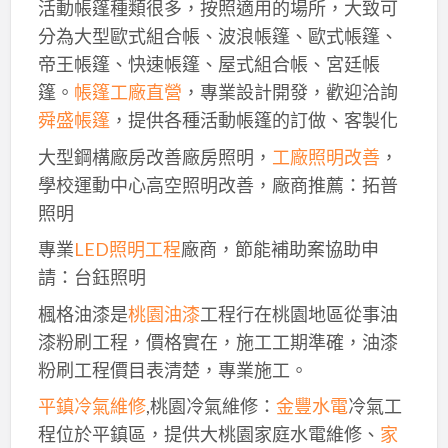
活動帳篷種類很多，按照適用的場所，大致可
分為大型歐式組合帳、波浪帳篷、歐式帳篷、
帝王帳篷、快速帳篷、屋式組合帳、宮廷帳
篷。
帳篷工廠直營
，專業設計開發，歡迎洽詢
舜盛帳篷
，提供各種活動帳篷的訂做、客製化
大型鋼構廠房改善廠房照明，
工廠照明改善
，
學校運動中心高空照明改善，廠商推薦：拓普
照明
專業
LED照明工程
廠商，節能補助案協助申
請：台鈺照明
楓格油漆是
桃園油漆
工程行在桃園地區從事油
漆粉刷工程，價格實在，施工工期準確，油漆
粉刷工程價目表清楚，專業施工。
平鎮冷氣維修
,桃園冷氣維修：
金豐水電
冷氣工
程位於平鎮區，提供大桃園家庭水電維修、
家