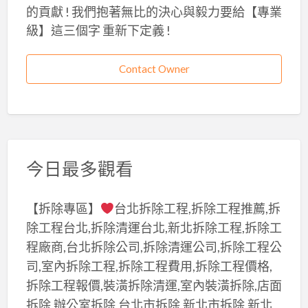
的貢獻 ! 我們抱著無比的決心與毅力要給【專業
級】這三個字 重新下定義 !
Contact Owner
今日最多觀看
【拆除專區】
台北拆除工程,拆除工程推薦,拆
除工程台北,拆除清運台北,新北拆除工程,拆除工
程廠商,台北拆除公司,拆除清運公司,拆除工程公
司,室內拆除工程,拆除工程費用,拆除工程價格,
拆除工程報價,裝潢拆除清運,室內裝潢拆除,店面
拆除,辦公室拆除,台北市拆除,新北市拆除,新北