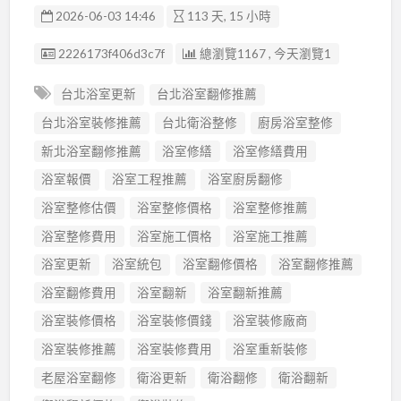
2026-06-03 14:46
113 天, 15 小時
廣告编號
2226173f406d3c7f
總瀏覽1167 , 今天瀏覽1
台北浴室更新
台北浴室翻修推薦
台北浴室裝修推薦
台北衛浴整修
廚房浴室整修
新北浴室翻修推薦
浴室修繕
浴室修繕費用
浴室報價
浴室工程推薦
浴室廚房翻修
浴室整修估價
浴室整修價格
浴室整修推薦
浴室整修費用
浴室施工價格
浴室施工推薦
浴室更新
浴室統包
浴室翻修價格
浴室翻修推薦
浴室翻修費用
浴室翻新
浴室翻新推薦
浴室裝修價格
浴室裝修價錢
浴室裝修廠商
浴室裝修推薦
浴室裝修費用
浴室重新裝修
老屋浴室翻修
衛浴更新
衛浴翻修
衛浴翻新