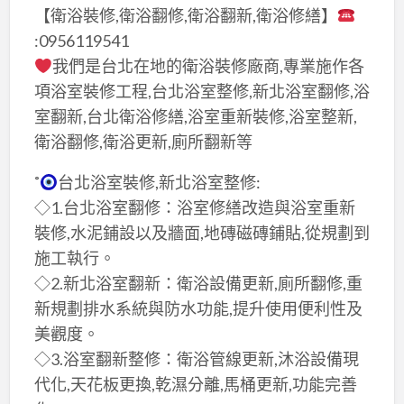
【衛浴裝修,衛浴翻修,衛浴翻新,衛浴修繕】
:0956119541
我們是台北在地的衛浴裝修廠商,專業施作各
項浴室裝修工程,台北浴室整修,新北浴室翻修,浴
室翻新,台北衛浴修繕,浴室重新裝修,浴室整新,
衛浴翻修,衛浴更新,廁所翻新等
˚
台北浴室裝修,新北浴室整修:
◇1.台北浴室翻修：浴室修繕改造與浴室重新
裝修,水泥鋪設以及牆面,地磚磁磚鋪貼,從規劃到
施工執行。
◇2.新北浴室翻新：衛浴設備更新,廁所翻修,重
新規劃排水系統與防水功能,提升使用便利性及
美觀度。
◇3.浴室翻新整修：衛浴管線更新,沐浴設備現
代化,天花板更換,乾濕分離,馬桶更新,功能完善