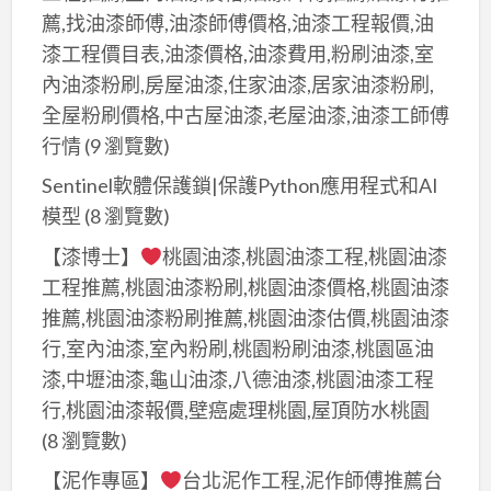
薦,找油漆師傅,油漆師傅價格,油漆工程報價,油
漆工程價目表,油漆價格,油漆費用,粉刷油漆,室
內油漆粉刷,房屋油漆,住家油漆,居家油漆粉刷,
全屋粉刷價格,中古屋油漆,老屋油漆,油漆工師傅
行情
(9 瀏覽數)
Sentinel軟體保護鎖|保護Python應用程式和AI
模型
(8 瀏覽數)
【漆博士】
桃園油漆,桃園油漆工程,桃園油漆
工程推薦,桃園油漆粉刷,桃園油漆價格,桃園油漆
推薦,桃園油漆粉刷推薦,桃園油漆估價,桃園油漆
行,室內油漆,室內粉刷,桃園粉刷油漆,桃園區油
漆,中壢油漆,龜山油漆,八德油漆,桃園油漆工程
行,桃園油漆報價,壁癌處理桃園,屋頂防水桃園
(8 瀏覽數)
【泥作專區】
台北泥作工程,泥作師傅推薦台