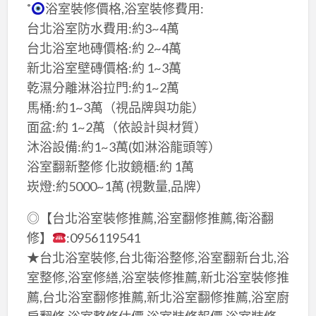
˚
浴室裝修價格,浴室裝修費用:
台北浴室防水費用:約3~4萬
台北浴室地磚價格:約 2~4萬
新北浴室壁磚價格:約 1~3萬
乾濕分離淋浴拉門:約1~2萬
馬桶:約1~3萬（視品牌與功能）
面盆:約 1~2萬（依設計與材質）
沐浴設備:約1~3萬(如淋浴龍頭等）
浴室翻新整修 化妝鏡櫃:約 1萬
崁燈:約5000~1萬 (視數量,品牌）
◎【台北浴室裝修推薦,浴室翻修推薦,衛浴翻
修】
:0956119541
★台北浴室裝修,台北衛浴整修,浴室翻新台北,浴
室整修,浴室修繕,浴室裝修推薦,新北浴室裝修推
薦,台北浴室翻修推薦,新北浴室翻修推薦,浴室廚