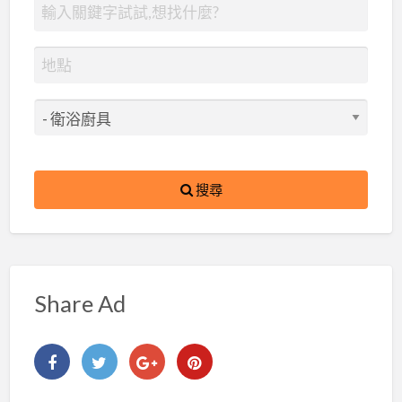
搜尋
Share Ad