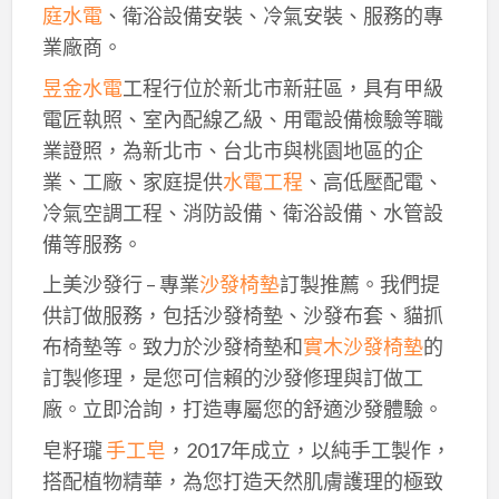
庭水電
、衛浴設備安裝、冷氣安裝、服務的專
業廠商。
昱金水電
工程行位於新北市新莊區，具有甲級
電匠執照、室內配線乙級、用電設備檢驗等職
業證照，為新北市、台北市與桃園地區的企
業、工廠、家庭提供
水電工程
、高低壓配電、
冷氣空調工程、消防設備、衛浴設備、水管設
備等服務。
上美沙發行 – 專業
沙發椅墊
訂製推薦。我們提
供訂做服務，包括沙發椅墊、沙發布套、貓抓
布椅墊等。致力於沙發椅墊和
實木沙發椅墊
的
訂製修理，是您可信賴的沙發修理與訂做工
廠。立即洽詢，打造專屬您的舒適沙發體驗。
皂籽瓏
手工皂
，2017年成立，以純手工製作，
搭配植物精華，為您打造天然肌膚護理的極致