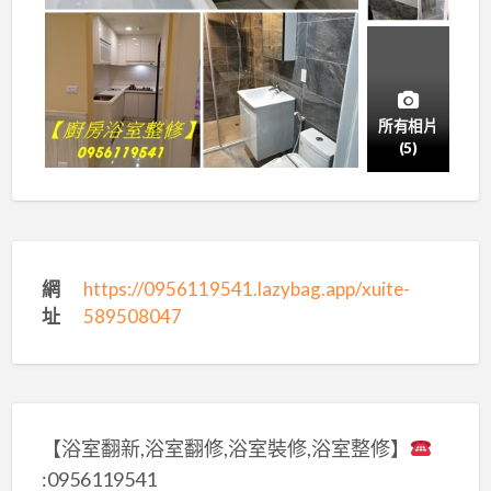
所有相片
(5)
網
https://0956119541.lazybag.app/xuite-
址
589508047
【浴室翻新,浴室翻修,浴室裝修,浴室整修】
:0956119541