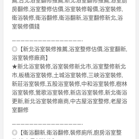
薦,台北浴室翻修推薦,新北浴室翻修推薦,浴室廚
房翻修,浴室整修估價,浴室裝修報價,浴室裝修,
衛浴裝修,衛浴翻修,衛浴翻新,浴室翻修新北,浴
室裝修價錢
————————————————-
◎【新北浴室裝修推薦,浴室整修估價,浴室翻新,
浴室裝修廠商】
★新北浴室裝修,浴室裝修新北市,浴室整修新北
市,板橋浴室裝修,土城浴室裝修,三峽浴室裝修,
新莊浴室裝修,五股浴室裝修,中和浴室裝修,樹林
浴室裝修,鶯歌浴室裝修,新店浴室裝修,新北衛浴
更新,新北浴室裝修廠商,中古屋浴室整修,老屋浴
室翻修
————————————————-
◎【衛浴翻新,衛浴翻修,裝修廁所,廚房浴室整