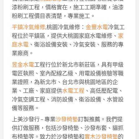
漆粉刷工程，價格實在，施工工期準確，油漆
粉刷工程價目表清楚，專業施工。
平鎮冷氣維修
,桃園冷氣維修：
金豐水電
冷氣工
程位於平鎮區，提供大桃園家庭水電維修、
家
庭水電
、衛浴設備安裝、冷氣安裝、服務的專
業廠商。
昱金水電
工程行位於新北市新莊區，具有甲級
電匠執照、室內配線乙級、用電設備檢驗等職
業證照，為新北市、台北市與桃園地區的企
業、工廠、家庭提供
水電工程
、高低壓配電、
冷氣空調工程、消防設備、衛浴設備、水管設
備等服務。
上美沙發行 – 專業
沙發椅墊
訂製推薦。我們提
供訂做服務，包括沙發椅墊、沙發布套、貓抓
布椅墊等。致力於沙發椅墊和
實木沙發椅墊
的