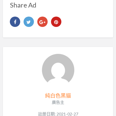
Share Ad
純白色黑貓
廣告主
註册日期: 2021-02-27