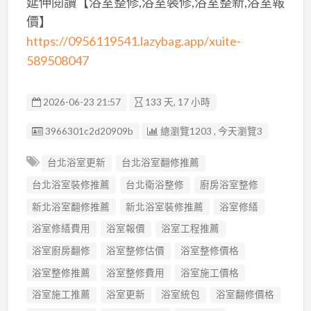
延伸閱讀【浴室整修,浴室裝修,浴室整新,浴室報
價】
https://0956119541.lazybag.app/xuite-
589508047
2026-06-23 21:57
133 天, 17 小時
廣告编號
3966301c2d20909b
總瀏覽1203 , 今天瀏覽3
台北浴室更新
台北浴室翻修推薦
台北浴室裝修推薦
台北衛浴整修
廚房浴室整修
新北浴室翻修推薦
新北浴室裝修推薦
浴室修繕
浴室修繕費用
浴室報價
浴室工程推薦
浴室廚房翻修
浴室整修估價
浴室整修價格
浴室整修推薦
浴室整修費用
浴室施工價格
浴室施工推薦
浴室更新
浴室統包
浴室翻修價格