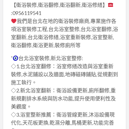
【衛浴裝修,衛浴翻修,衛浴翻新,衛浴修繕】
:0956119541
我們是台北在地的衛浴裝修廠商,專業施作各
項浴室裝修工程,台北浴室整修,台北浴室翻修,浴
室翻新,台北衛浴修繕,浴室重新裝修,浴室整新,
衛浴翻修,衛浴更新,裝修廁所等
˚
台北浴室裝修,新北浴室整修:
◇1.台北浴室翻修：浴室修繕改造與浴室重新
裝修,水泥鋪設以及牆面,地磚磁磚鋪貼,從規劃到
施工執行。
◇2.新北浴室翻新：衛浴設備更新,廁所翻修,重
新規劃排水系統與防水功能,提升使用便利性及
美觀度。
◇3.浴室整新推薦：衛浴管線更新,沐浴設備現
代化,天花板更換,乾濕分離,馬桶更新,功能完善