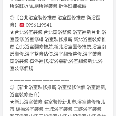
所浴缸拆除,廁所輕裝修,拆浴缸補磁磚
◎【台北浴室裝修推薦,浴室翻修推薦,衛浴翻
修】
:0956119541
★台北浴室裝修,台北衛浴整修,浴室翻新台北,浴
室整修,浴室修繕,浴室裝修推薦,新北浴室裝修推
薦,台北浴室翻修推薦,新北浴室翻修推薦,浴室廚
房翻修,浴室整修估價,浴室翻新整修,浴室裝修,
衛浴裝修,衛浴翻修,衛浴翻新,浴室翻修新北,浴
室裝修價錢
————————————————-
◎【新北浴室裝修推薦,浴室整修估價,浴室翻新,
浴室裝修廠商】
★新北浴室裝修,浴室裝修新北市,浴室整修新北
市,板橋浴室裝修,土城浴室裝修,三峽浴室裝修,