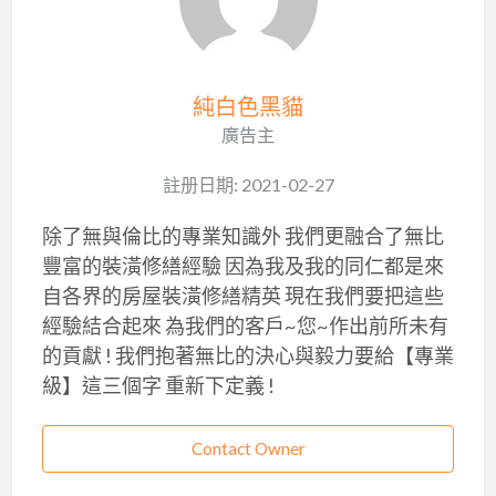
純白色黑貓
廣告主
註册日期: 2021-02-27
除了無與倫比的專業知識外 我們更融合了無比
豐富的裝潢修繕經驗 因為我及我的同仁都是來
自各界的房屋裝潢修繕精英 現在我們要把這些
經驗結合起來 為我們的客戶~您~作出前所未有
的貢獻 ! 我們抱著無比的決心與毅力要給【專業
級】這三個字 重新下定義 !
Contact Owner