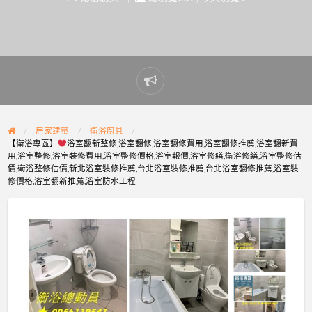
Report
problem
居家建築
衛浴廚具
【衛浴專區】
浴室翻新整修,浴室翻修,浴室翻修費用,浴室翻修推薦,浴室翻新費
用,浴室整修,浴室裝修費用,浴室整修價格,浴室報價,浴室修繕,衛浴修繕,浴室整修估
價,衛浴整修估價,新北浴室裝修推薦,台北浴室裝修推薦,台北浴室翻修推薦,浴室裝
修價格,浴室翻新推薦,浴室防水工程