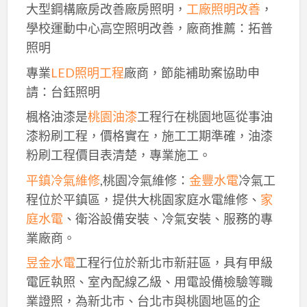
大型鋼構廠房改善廠房照明，
工廠照明改善
，
學校運動中心高空照明改善，廠商推薦：拓普
照明
專業
LED照明工程
廠商，節能補助案協助申
請：台鈺照明
楓格油漆是
桃園油漆
工程行在桃園地區從事油
漆粉刷工程，價格實在，施工工期準確，油漆
粉刷工程價目表清楚，專業施工。
平鎮冷氣維修
,桃園冷氣維修：
金豐水電
冷氣工
程位於平鎮區，提供大桃園家庭水電維修、
家
庭水電
、衛浴設備安裝、冷氣安裝、服務的專
業廠商。
昱金水電
工程行位於新北市新莊區，具有甲級
電匠執照、室內配線乙級、用電設備檢驗等職
業證照，為新北市、台北市與桃園地區的企