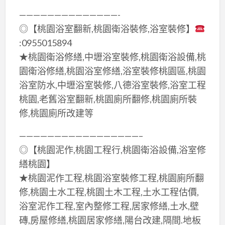
——————————————-
◎【桃園浴室翻新,桃園衛浴裝修,浴室裝修】
:0955015894
★桃園衛浴修繕,中壢浴室裝修,桃園衛浴設備,桃
園衛浴修繕,桃園浴室修繕,浴室裝修桃園區,桃園
浴室防水,中壢浴室裝修,八德浴室裝修,浴室工程
桃園,老舊浴室翻新,桃園廁所翻修,桃園廁所裝
修,桃園廁所改建等
—————————————————–
◎【桃園泥作,桃園工程行,桃園衛浴設備,浴室修
繕桃園】
★桃園泥作工程,桃園浴室裝修工程,桃園廁所翻
修,桃園土水工程,桃園土木工程,土水工程估價,
浴室泥作工程,室內整修工程,居家修繕,土水,壁
磚,房屋修繕,桃園居家修繕,陽台改建,隔間.地板