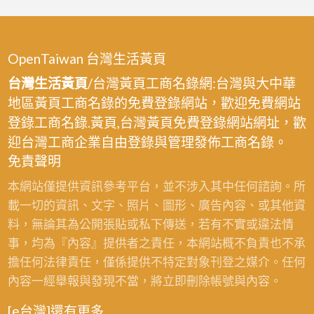
OpenTaiwan 台灣生活黃頁
台灣生活黃頁
/台灣黃頁工商名錄網:台灣與大中華
地區黃頁工商名錄的免費登錄網站，歡迎免費網站
登錄工商名錄.黃頁,台灣黃頁免費登錄網站網址，歡
迎台灣工商企業自由登錄與管理發佈工商名錄。
免責聲明
本網站僅提供資訊參考平台，並不涉入其中任何諮詢。所
載一切的資訊、文字、照片、圖形、廣告內容、或其他資
料，無論其為公開張貼或私下傳送，若有不實或違法情
事，均為『內容』提供者之責任，本網站概不負責也不承
擔任何法律責任，僅係提供不特定對象刊登之媒介。任何
內容一經舉報與發現不當，將立即刪除帳號與內容。
[e台灣]還有更多…