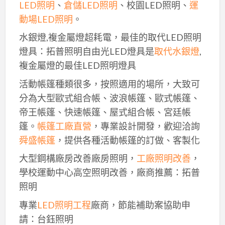
LED照明
、
倉儲LED照明
、校園LED照明、
運
動場LED照明
。
水銀燈,複金屬燈超耗電，最佳的取代LED照明
燈具：拓普照明自由光LED燈具是
取代水銀燈
,
複金屬燈的最佳LED照明燈具
活動帳篷種類很多，按照適用的場所，大致可
分為大型歐式組合帳、波浪帳篷、歐式帳篷、
帝王帳篷、快速帳篷、屋式組合帳、宮廷帳
篷。
帳篷工廠直營
，專業設計開發，歡迎洽詢
舜盛帳篷
，提供各種活動帳篷的訂做、客製化
大型鋼構廠房改善廠房照明，
工廠照明改善
，
學校運動中心高空照明改善，廠商推薦：拓普
照明
專業
LED照明工程
廠商，節能補助案協助申
請：台鈺照明