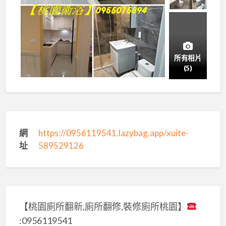
所有相片
(5)
網
https://0956119541.lazybag.app/xuite-
址
589529126
【桃園廁所翻新,廁所翻修,裝修廁所桃園】
:0956119541