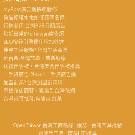
myPost廣告網
快速發佈
房屋修繕
水電維修廠商名錄
行銷必用:台灣B2B
分類廣告
貼近日常的
eTaiwan廣告網
SEO搜尋引擎優化
增加外連
搜尋生活服務? 台灣
生活黃頁
赴台遊,台灣旅遊
，旅遊好康
送禮伴手禮，台灣美食
伴手禮
推薦
二手貨廣告:2Hand
二手貨
廣告網
加盟創業? 台灣
加盟創業
網
尋找花店園藝，歡迎到
台灣花網
台灣茶葉批發
,烏龍茶,紅茶
OpenTaiwan 台灣工商名錄
網誌
台灣茶葉批發
台灣手工皂
廠房LED燈具