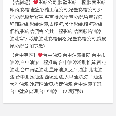
【牆劇場】
彩繪公司,牆壁彩繪工程,牆面彩繪
廠商,彩繪牆壁,彩繪工程公司,牆壁彩繪公司,外
牆彩繪,廠房寫字,璧畫接案,壁畫彩繪,璧畫報價,
壁面彩繪,彩繪油漆,畫牆壁,美化彩繪,牆壁彩繪
價格,彩繪牆價格,公共工程彩繪,牆面彩繪油漆,
油漆寫字彩繪,油漆彩繪價格,牆壁彩繪公司,鐵皮
屋彩繪
(2 瀏覽數)
【台中專區】
台中油漆,台中油漆推薦,台中市
油漆,台中油漆工程推薦,台中油漆粉刷推薦,西屯
油漆,台中南區油漆,豐原油漆,太平油漆,北屯油
漆,台中北區油漆,西區油漆,大里油漆,潭子油漆,
大雅油漆,沙鹿區油漆,梧棲油漆,台中油漆工班,
台中壁癌處理,台中油漆工
(2 瀏覽數)