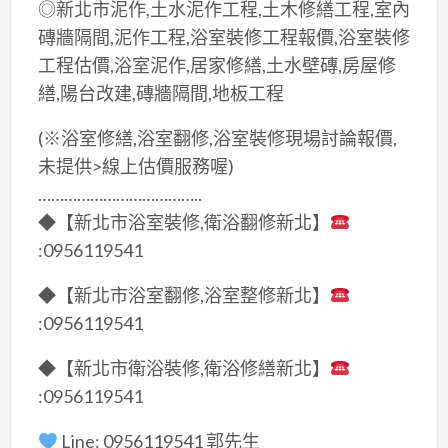
◎新北市泥作,土水泥作工程,土木修繕工程,室內
磚牆隔間,泥作工程,浴室裝修工程報價,浴室裝修
工程估價,浴室泥作,居家修繕,土水壁磚,房屋修
繕,陽台改建,磚牆隔間,地板工程
(※浴室修繕,浴室翻修,浴室裝修現場討論報價,
未提供>線上估價服務喔)
………………………………..
◆【新北市浴室裝修,衛浴翻修新北】
:0956119541
◆【新北市浴室翻修,浴室整修新北】
:0956119541
◆【新北市衛浴裝修,衛浴修繕新北】
:0956119541
Line: 0956119541 郭先生