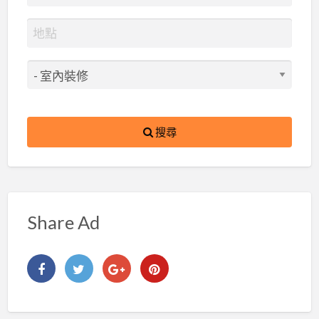
搜尋
Share Ad