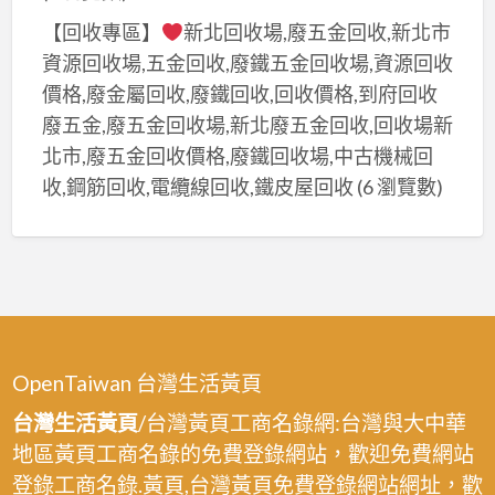
【回收專區】
新北回收場,廢五金回收,新北市
資源回收場,五金回收,廢鐵五金回收場,資源回收
價格,廢金屬回收,廢鐵回收,回收價格,到府回收
廢五金,廢五金回收場,新北廢五金回收,回收場新
北市,廢五金回收價格,廢鐵回收場,中古機械回
收,鋼筋回收,電纜線回收,鐵皮屋回收
(6 瀏覽數)
OpenTaiwan 台灣生活黃頁
台灣生活黃頁
/台灣黃頁工商名錄網:台灣與大中華
地區黃頁工商名錄的免費登錄網站，歡迎免費網站
登錄工商名錄.黃頁,台灣黃頁免費登錄網站網址，歡