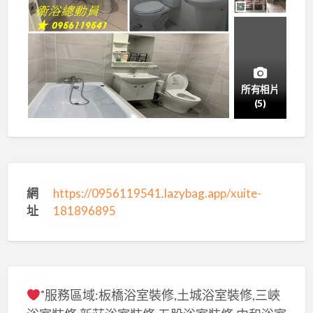
所有相片
(5)
網
https://0956119541.lazybag.app/xuite-
址
181896895
˚服務區域:板橋浴室裝修,土城浴室裝修,三峽