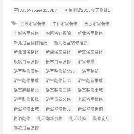
廣告编號
33369a5ae4d139b7
總瀏覽281 , 今天瀏覽1
三峽浴室裝修
中和浴室裝修
五股浴室裝修
土城浴室裝修
廁所浴缸拆除
新北浴室整修
新北浴室翻修推薦
新北浴室裝修推薦
新北衛浴整修
新店浴室裝修
新莊浴室裝修
板橋浴室裝修
樹林浴室裝修
浴室修繕
浴室整修價格
浴室整修新北市
浴室整新
浴室翻修推薦
浴室翻修新北
浴室翻新推薦
浴室翻新新北
浴室裝修三峽
浴室裝修土城
浴室裝修板橋
浴室重新裝修
老屋浴室翻修
衛浴整修土城
衛浴整修新北
衛浴整修板橋
衛浴翻修
衛浴翻新價格
衛浴裝修
裝修廁所
鶯歌浴室裝修