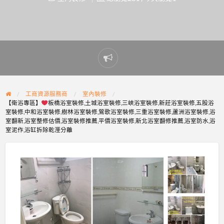
Report
problem
工商資源服務商
室內裝修
【衛浴專區】
板橋浴室裝修,土城浴室裝修,三峽浴室裝修,新莊浴室裝修,五股浴
室裝修,中和浴室裝修,樹林浴室裝修,鶯歌浴室裝修,三重浴室裝修,蘆洲浴室裝修,浴
室翻新,浴室整修估價,浴室裝修推薦,平價浴室裝修,新北浴室翻修推薦,浴室防水,浴
室泥作,浴缸拆除乾溼分離