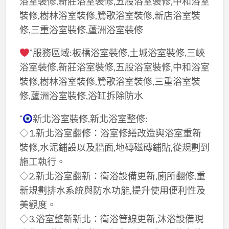
浴室裝修,新莊浴室裝修,五股浴室裝修,中和浴室
裝修,樹林浴室裝修,鶯歌浴室裝修,新店浴室裝
修,三重浴室裝修,蘆洲浴室裝修
˚服務區域:板橋浴室裝修,土城浴室裝修,三峽
浴室裝修,新莊浴室裝修,五股浴室裝修,中和浴室
裝修,樹林浴室裝修,鶯歌浴室裝修,三重浴室裝
修,蘆洲浴室裝修,浴缸拆除防水
˚
新北浴室裝修,新北浴室整修:
◇1.新北浴室翻修：浴室修繕改造與浴室重新
裝修,水泥鋪設以及牆面,地磚磁磚鋪貼,從規劃到
施工執行。
◇2.新北浴室翻新：衛浴設備更新,廁所翻修,重
新規劃排水系統與防水功能,提升使用便利性及
美觀度。
◇3.浴室整新新北：衛浴管線更新,沐浴設備現