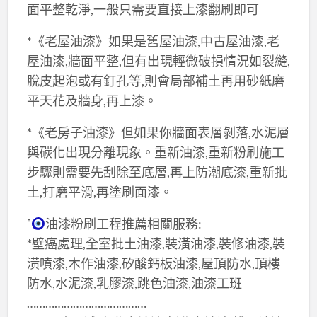
面平整乾淨,一般只需要直接上漆翻刷即可
*《老屋油漆》如果是舊屋油漆,中古屋油漆,老
屋油漆,牆面平整,但有出現輕微破損情況如裂縫,
脫皮起泡或有釘孔等,則會局部補土再用砂紙磨
平天花及牆身,再上漆。
*《老房子油漆》但如果你牆面表層剝落,水泥層
與碳化出現分離現象。重新油漆,重新粉刷施工
步驟則需要先刮除至底層,再上防潮底漆,重新批
土,打磨平滑,再塗刷面漆。
˚
油漆粉刷工程推薦相關服務:
*壁癌處理,全室批土油漆,裝潢油漆,裝修油漆,裝
潢噴漆,木作油漆,矽酸鈣板油漆,屋頂防水,頂樓
防水,水泥漆,乳膠漆,跳色油漆,油漆工班
…………………………………