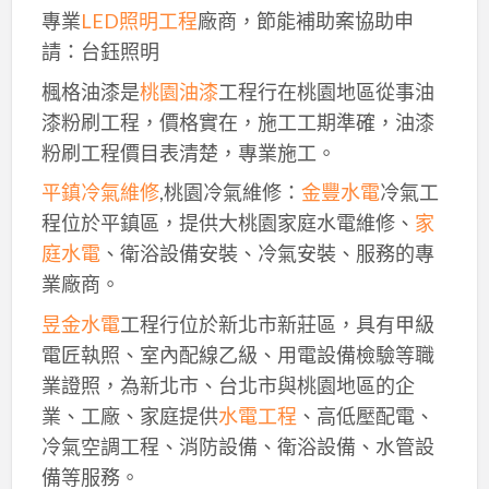
專業
LED照明工程
廠商，節能補助案協助申
請：台鈺照明
楓格油漆是
桃園油漆
工程行在桃園地區從事油
漆粉刷工程，價格實在，施工工期準確，油漆
粉刷工程價目表清楚，專業施工。
平鎮冷氣維修
,桃園冷氣維修：
金豐水電
冷氣工
程位於平鎮區，提供大桃園家庭水電維修、
家
庭水電
、衛浴設備安裝、冷氣安裝、服務的專
業廠商。
昱金水電
工程行位於新北市新莊區，具有甲級
電匠執照、室內配線乙級、用電設備檢驗等職
業證照，為新北市、台北市與桃園地區的企
業、工廠、家庭提供
水電工程
、高低壓配電、
冷氣空調工程、消防設備、衛浴設備、水管設
備等服務。