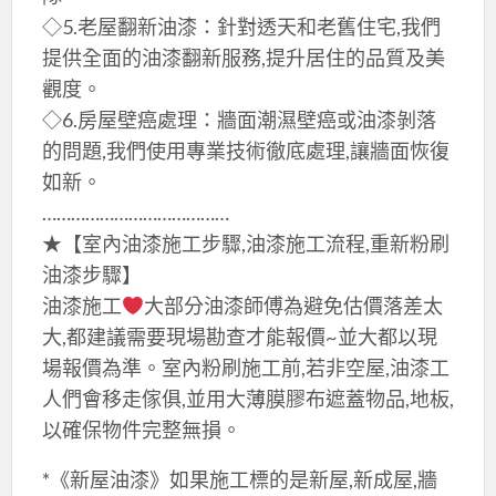
◇5.老屋翻新油漆：針對透天和老舊住宅,我們
提供全面的油漆翻新服務,提升居住的品質及美
觀度。
◇6.房屋壁癌處理：牆面潮濕壁癌或油漆剝落
的問題,我們使用專業技術徹底處理,讓牆面恢復
如新。
…………………………………
★【室內油漆施工步驟,油漆施工流程,重新粉刷
油漆步驟】
油漆施工
大部分油漆師傅為避免估價落差太
大,都建議需要現場勘查才能報價~並大都以現
場報價為準。室內粉刷施工前,若非空屋,油漆工
人們會移走傢俱,並用大薄膜膠布遮蓋物品,地板,
以確保物件完整無損。
*《新屋油漆》如果施工標的是新屋,新成屋,牆