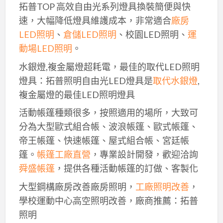
拓普TOP 高效自由光系列燈具換裝簡便與快
速，大幅降低燈具維護成本，非常適合
廠房
LED照明
、
倉儲LED照明
、校園LED照明、
運
動場LED照明
。
水銀燈,複金屬燈超耗電，最佳的取代LED照明
燈具：拓普照明自由光LED燈具是
取代水銀燈
,
複金屬燈的最佳LED照明燈具
活動帳篷種類很多，按照適用的場所，大致可
分為大型歐式組合帳、波浪帳篷、歐式帳篷、
帝王帳篷、快速帳篷、屋式組合帳、宮廷帳
篷。
帳篷工廠直營
，專業設計開發，歡迎洽詢
舜盛帳篷
，提供各種活動帳篷的訂做、客製化
大型鋼構廠房改善廠房照明，
工廠照明改善
，
學校運動中心高空照明改善，廠商推薦：拓普
照明