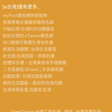
[e台灣]還有更多…
myPost廣告網
快速發佈
房屋修繕
水電維修廠商名錄
行銷必用:台灣B2B
分類廣告
貼近日常的
eTaiwan廣告網
SEO搜尋引擎優化
增加外連
搜尋生活服務? 台灣
生活黃頁
赴台遊,台灣旅遊
，旅遊好康
送禮伴手禮，台灣美食
伴手禮
推薦
二手貨廣告:2Hand
二手貨
廣告網
加盟創業? 台灣
加盟創業
網
尋找花店園藝，歡迎到
台灣花網
台灣茶葉批發
,烏龍茶,紅茶
OpenTaiwan 台灣工商名錄
網誌
台灣茶葉批發