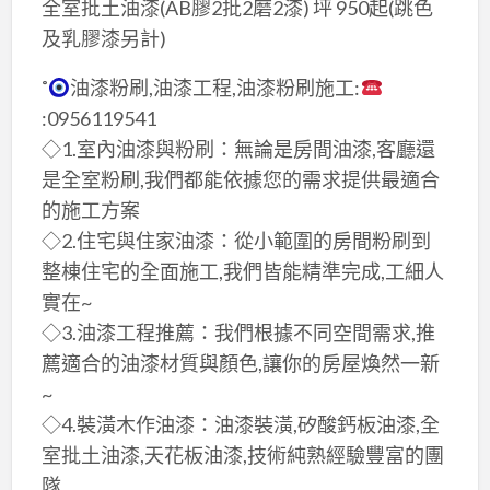
全室批土油漆(AB膠2批2磨2漆) 坪 950起(跳色
及乳膠漆另計)
˚
油漆粉刷,油漆工程,油漆粉刷施工:
:0956119541
◇1.室內油漆與粉刷：無論是房間油漆,客廳還
是全室粉刷,我們都能依據您的需求提供最適合
的施工方案
◇2.住宅與住家油漆：從小範圍的房間粉刷到
整棟住宅的全面施工,我們皆能精準完成,工細人
實在~
◇3.油漆工程推薦：我們根據不同空間需求,推
薦適合的油漆材質與顏色,讓你的房屋煥然一新
~
◇4.裝潢木作油漆：油漆裝潢,矽酸鈣板油漆,全
室批土油漆,天花板油漆,技術純熟經驗豐富的團
隊