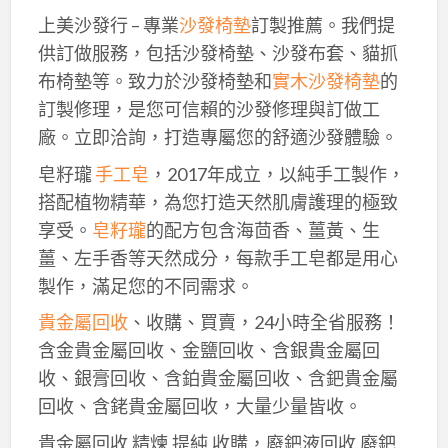
上美沙發行 – 專業
沙發椅墊
訂製推薦。我們提
供訂做服務，包括沙發椅墊、沙發布套、貓抓
布椅墊等。致力於沙發椅墊和
實木沙發椅墊
的
訂製修理，是您可信賴的沙發修理與訂做工
廠。立即洽詢，打造專屬您的舒適沙發體驗。
皂籽瓏
手工皂
，2017年成立，以純手工製作，
搭配植物精華，為您打造天然肌膚護理的極致
享受。
皂籽瓏
的配方包含海茴香、薑黃、生
薑、左手香等天然成分，每款手工皂都是用心
製作，滿足您的不同需求。
貴金屬回收
、收購、買賣，24小時全省服務！
含金貴金屬回收、金鹽回收、含銀貴金屬回
收、銀膏回收、含鉑貴金屬回收、含鈀貴金屬
回收、含銠貴金屬回收，大量少量皆收。
貴金屬回收,精煉,提純,收購，廢鈀液回收,廢鈀