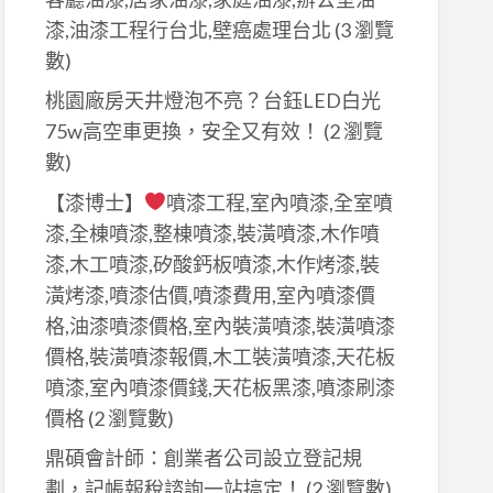
漆,油漆工程行台北,壁癌處理台北
(3 瀏覽
數)
桃園廠房天井燈泡不亮？台鈺LED白光
75w高空車更換，安全又有效！
(2 瀏覽
數)
【漆博士】
噴漆工程,室內噴漆,全室噴
漆,全棟噴漆,整棟噴漆,裝潢噴漆,木作噴
漆,木工噴漆,矽酸鈣板噴漆,木作烤漆,裝
潢烤漆,噴漆估價,噴漆費用,室內噴漆價
格,油漆噴漆價格,室內裝潢噴漆,裝潢噴漆
價格,裝潢噴漆報價,木工裝潢噴漆,天花板
噴漆,室內噴漆價錢,天花板黑漆,噴漆刷漆
價格
(2 瀏覽數)
鼎碩會計師：創業者公司設立登記規
劃，記帳報稅諮詢一站搞定！
(2 瀏覽數)