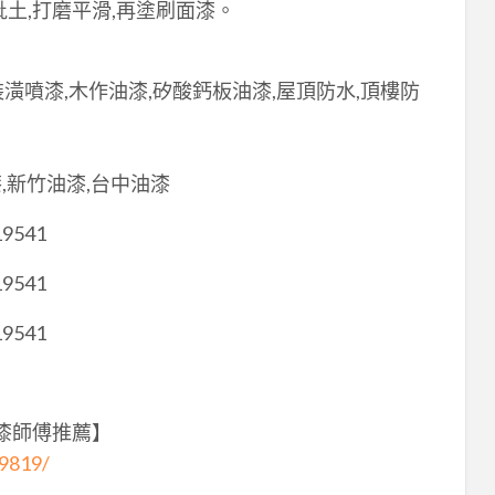
土,打磨平滑,再塗刷面漆。
裝潢噴漆,木作油漆,矽酸鈣板油漆,屋頂防水,頂樓防
,新竹油漆,台中油漆
19541
19541
19541
油漆師傅推薦】
49819/