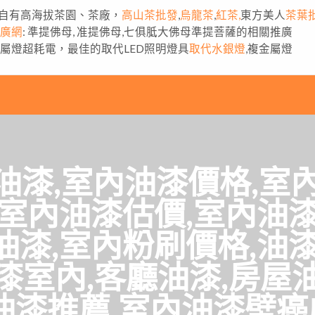
自有高海拔茶園、茶廠，
高山茶批發
,
烏龍茶
,
紅茶,
東方美人
茶葉
推廣網
: 準提佛母, 准提佛母,七俱胝大佛母準提菩薩的相關推廣
金屬燈超耗電，最佳的取代LED照明燈具
取代水銀燈
,複金屬燈
油漆,室內油漆價格,室
,室內油漆估價,室內油漆
油漆,室內粉刷價格,油漆
漆室內,客廳油漆,房屋
,油漆推薦,室內油漆壁癌