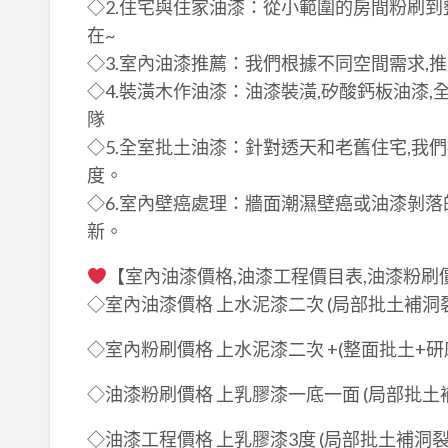
◇2.住宅與住家油漆：從小範圍的房間粉刷到
在~
◇3.室內油漆推薦：我們根據不同空間需求,
◇4.裝潢木作油漆：油漆裝潢,矽酸鈣板油漆,
隊
◇5.全室批土油漆：針對透天和老舊住宅,我
度。
◇6.室內壁癌處理：牆面潮濕壁癌或油漆剝落
新。
【室內油漆價格,油漆工程價目表,油漆粉刷
◇室內油漆價格 上水泥漆二次 (局部批土補洞裂縫)
◇室內粉刷價格 上水泥漆二次 +(整面批土+研磨) 
◇油漆粉刷價格 上乳膠漆一底一面 (局部批土補洞
◇油漆工程價格 上乳膠漆3度 (局部批土補洞裂縫