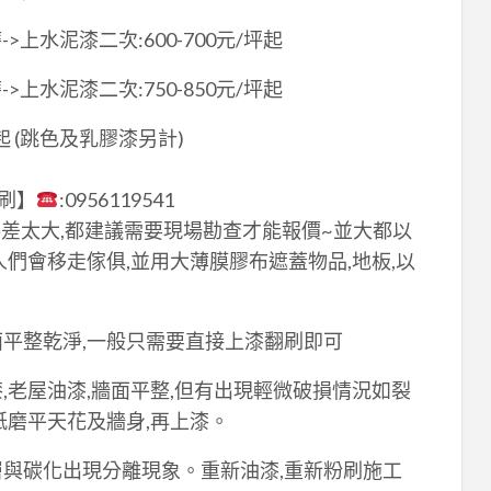
上水泥漆二次:600-700元/坪起
上水泥漆二次:750-850元/坪起
0起 (跳色及乳膠漆另計)
刷】
:0956119541
差太大,都建議需要現場勘查才能報價~並大都以
人們會移走傢俱,並用大薄膜膠布遮蓋物品,地板,以
面平整乾淨,一般只需要直接上漆翻刷即可
,老屋油漆,牆面平整,但有出現輕微破損情況如裂
紙磨平天花及牆身,再上漆。
層與碳化出現分離現象。重新油漆,重新粉刷施工