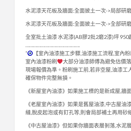
水泥漆天花板及牆面:全面披土一次->局部研磨->
水泥漆天花板及牆面:全面披土一次->全部研磨->
全室批土油漆 水泥漆(AB膠2批2磨2漆)坪 95
…………………………………….
˚
【室內油漆施工步驟,油漆施工流程,室內粉
室內油漆粉刷
大部分油漆師傅為避免估價落
現場報價為準。粉刷施工前,若非空屋,油漆工
確保物件完整無損。
《新屋室內油漆》如果施工標的是新成屋,牆
《老屋室內油漆》如果是舊屋油漆,中古屋油漆
縫,脫皮起泡或有釘孔等,則會局部補土再用砂
《中古屋油漆》但如果你牆面表層剝落,水泥