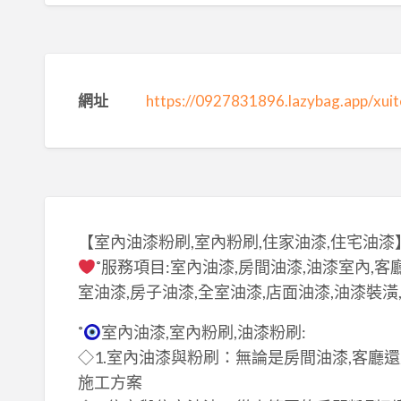
網址
https://0927831896.lazybag.app/xui
【室內油漆粉刷,室內粉刷,住家油漆,住宅油漆
˚服務項目:室內油漆,房間油漆,油漆室內,客
室油漆,房子油漆,全室油漆,店面油漆,油漆裝潢
˚
室內油漆,室內粉刷,油漆粉刷:
◇1.室內油漆與粉刷：無論是房間油漆,客廳
施工方案