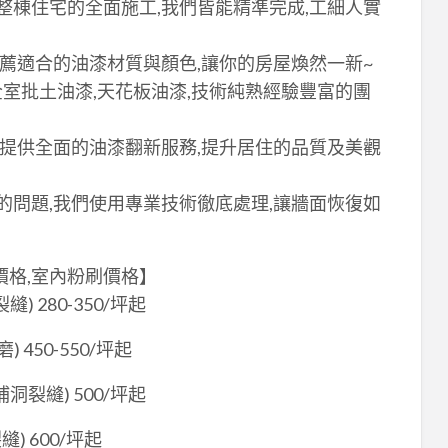
整棟住宅的全面施工,我們皆能精準完成,工細人實
推薦適合的油漆材質與顏色,讓你的房屋煥然一新~
全室批土油漆,天花板油漆,技術純熟經驗豐富的團
們提供全面的油漆翻新服務,提升居住的品質及美觀
的問題,我們使用專業技術徹底處理,讓牆面恢復如
價格,室內粉刷價格】
 280-350/坪起
450-550/坪起
裂縫) 500/坪起
) 600/坪起