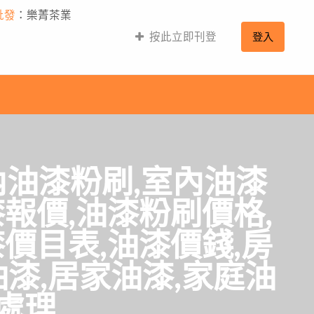
批發
：樂菁茶業
按此立即刊登
登入
內油漆粉刷,室內油漆
報價,油漆粉刷價格,
價目表,油漆價錢,房
油漆,居家油漆,家庭油
處理