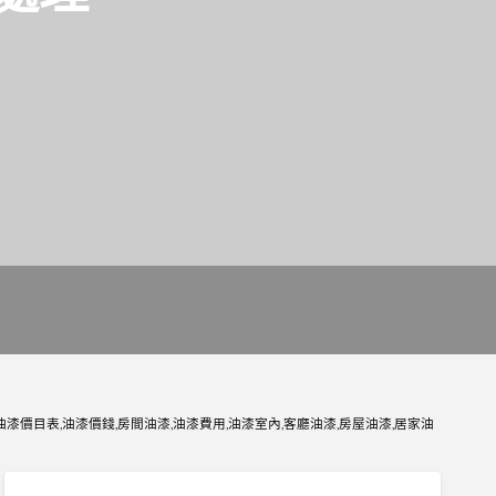
漆價目表,油漆價錢,房間油漆,油漆費用,油漆室內,客廳油漆,房屋油漆,居家油