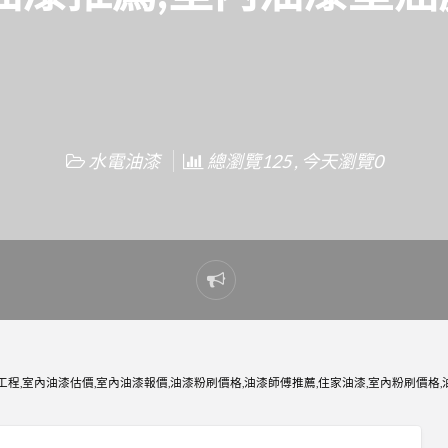
水電油漆
總瀏覽125 , 今天瀏覽0
Report
problem
程,室內油漆估價,室內油漆報價,油漆粉刷價格,油漆師傅推薦,住家油漆,室內粉刷價格,油