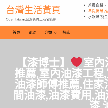
茶農自耕、
台灣生活黃頁
準提佛母 
水銀燈,複
OpenTaiwan,台灣黃頁工商名錄網
首頁
關於
分類
網誌
【漆博士】
室內
推薦,室內油漆工程
油漆師傅推薦,住家
間油漆,油漆費用,油
漆