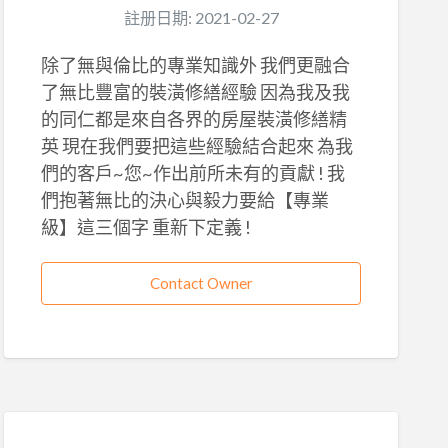
註册日期: 2021-02-27
除了無與倫比的專業知識外 我們更融合
了無比豐富的裝潢修繕經驗 因為我及我
的同仁都是來自各界的房屋裝潢修繕精
英 現在我們要把這些經驗結合起來 為我
們的客戶~您~作出前所未有的貢獻 ! 我
們抱著無比的決心與毅力要給【專業
級】這三個字 重新下定義 !
Contact Owner