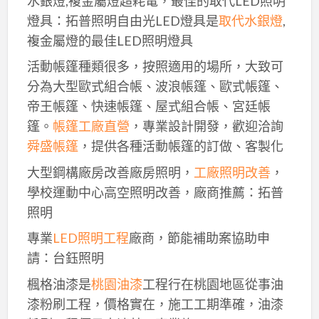
水銀燈,複金屬燈超耗電，最佳的取代LED照明
燈具：拓普照明自由光LED燈具是
取代水銀燈
,
複金屬燈的最佳LED照明燈具
活動帳篷種類很多，按照適用的場所，大致可
分為大型歐式組合帳、波浪帳篷、歐式帳篷、
帝王帳篷、快速帳篷、屋式組合帳、宮廷帳
篷。
帳篷工廠直營
，專業設計開發，歡迎洽詢
舜盛帳篷
，提供各種活動帳篷的訂做、客製化
大型鋼構廠房改善廠房照明，
工廠照明改善
，
學校運動中心高空照明改善，廠商推薦：拓普
照明
專業
LED照明工程
廠商，節能補助案協助申
請：台鈺照明
楓格油漆是
桃園油漆
工程行在桃園地區從事油
漆粉刷工程，價格實在，施工工期準確，油漆