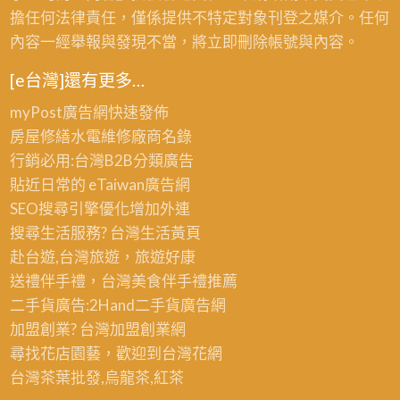
擔任何法律責任，僅係提供不特定對象刊登之媒介。任何
內容一經舉報與發現不當，將立即刪除帳號與內容。
[e台灣]還有更多…
myPost廣告網
快速發佈
房屋修繕
水電維修廠商名錄
行銷必用:台灣B2B
分類廣告
貼近日常的
eTaiwan廣告網
SEO搜尋引擎優化
增加外連
搜尋生活服務? 台灣
生活黃頁
赴台遊,台灣旅遊
，旅遊好康
送禮伴手禮，台灣美食
伴手禮
推薦
二手貨廣告:2Hand
二手貨
廣告網
加盟創業? 台灣
加盟創業
網
尋找花店園藝，歡迎到
台灣花網
台灣茶葉批發
,烏龍茶,紅茶