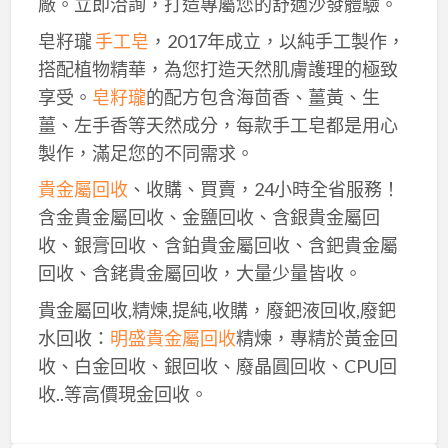
廠。立即洽詢，打造專屬您的舒適沙發體驗。
皂籽瓏
手工皂
，2017年成立，以純手工製作，
搭配植物精華，為您打造天然肌膚護理的極致
享受。
皂籽瓏
的配方包含海茴香、薑黃、生
薑、左手香等天然成分，每款手工皂都是用心
製作，滿足您的不同需求。
貴金屬回收
、收購、買賣，24小時全省服務！
含金貴金屬回收、金鹽回收、含銀貴金屬回
收、銀膏回收、含鉑貴金屬回收、含鈀貴金屬
回收、含銠貴金屬回收，大量少量皆收。
貴金屬回收,精煉,提純,收購，廢鈀液回收,廢鈀
水回收：
明盛貴金屬回收
精煉，專精於黃金回
收、白金回收、銀回收、廢晶圓回收、CPU回
收..等高價現金回收。