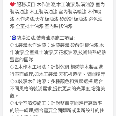
˚服務項目:木作油漆,木工油漆,裝潢油漆,室內
裝潢油漆,木工裝潢油漆,室內裝潢噴漆,木作噴
漆,木作烤漆,天花板油漆,矽酸鈣板油漆,跳色油
漆,全室批土油漆,室內裝修油漆
˚
裝潢油漆,裝修油漆施工項目:
◇1.裝潢木作油漆：油漆裝潢,矽酸鈣板油漆,木
作油漆,全室批土油漆,天花板油漆,技術純熟經驗
豐富的團隊
◇2.木作木工噴漆：針對傢俱,櫃體等木製品進
行表面處理,如木工裝潢,天花板造型、隔間牆等
◇3.裝潢木作烤漆：多種顏色和質感選擇,適合
不同風格的裝潢需求,提供更高的光澤度,增強美
觀。
◇4.全室噴漆施工：針對整體空間進行高效率
的統一處理,適合需要全面翻新或重新設計的住