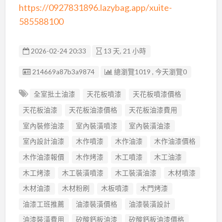
https://0927831896.lazybag.app/xuite-
585588100
2026-02-24 20:33
13 天, 21 小時
廣告编號
214669a87b3a9874
總瀏覽1019 , 今天瀏覽0
全室批土油漆
天花板噴漆
天花板噴漆價格
天花板油漆
天花板油漆價格
天花板油漆費用
室內裝修油漆
室內裝潢噴漆
室內裝潢油漆
室內設計油漆
木作噴漆
木作油漆
木作油漆價格
木作油漆報價
木作烤漆
木工噴漆
木工油漆
木工烤漆
木工裝潢噴漆
木工裝潢油漆
木材噴漆
木材油漆
木材粉刷
木板噴漆
木門烤漆
油漆工班推薦
油漆裝潢價格
油漆裝潢設計
油漆裝潢費用
矽酸鈣板油漆
矽酸鈣板油漆價格