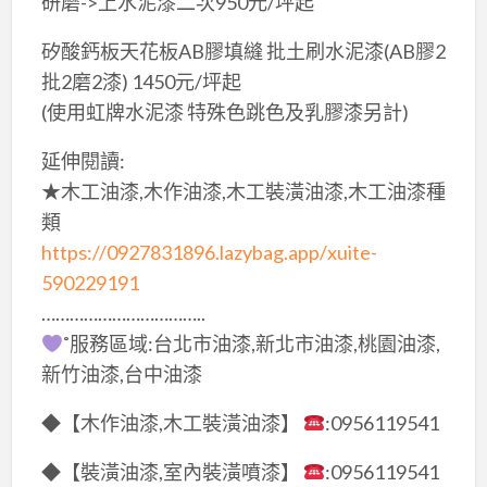
研磨->上水泥漆二次950元/坪起
矽酸鈣板天花板AB膠填縫 批土刷水泥漆(AB膠2
批2磨2漆) 1450元/坪起
(使用虹牌水泥漆 特殊色跳色及乳膠漆另計)
延伸閱讀:
★木工油漆,木作油漆,木工裝潢油漆,木工油漆種
類
https://0927831896.lazybag.app/xuite-
590229191
……………………………..
˚服務區域:台北市油漆,新北市油漆,桃園油漆,
新竹油漆,台中油漆
◆【木作油漆,木工裝潢油漆】
:0956119541
◆【裝潢油漆,室內裝潢噴漆】
:0956119541