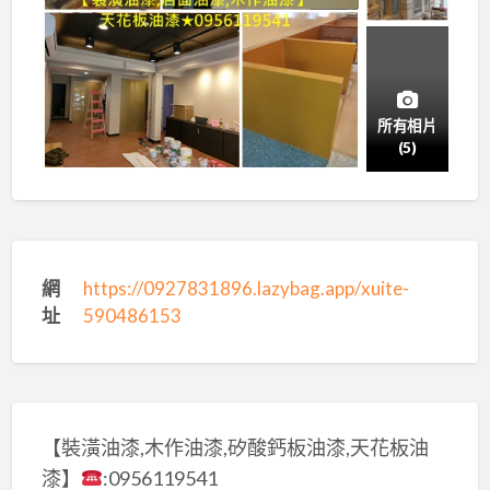
所有相片
(5)
網
https://0927831896.lazybag.app/xuite-
址
590486153
【裝潢油漆,木作油漆,矽酸鈣板油漆,天花板油
漆】
:0956119541