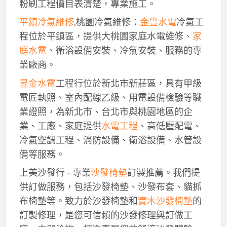
粉刷工程價目表清楚，專業施工。
平鎮冷氣維修
,桃園冷氣維修：
金豐水電
冷氣工
程位於平鎮區，提供大桃園家庭水電維修、
家
庭水電
、衛浴設備安裝、冷氣安裝、服務的專
業廠商。
昱金水電
工程行位於新北市新莊區，具有甲級
電匠執照、室內配線乙級、用電設備檢驗等職
業證照，為新北市、台北市與桃園地區的企
業、工廠、家庭提供
水電工程
、高低壓配電、
冷氣空調工程、消防設備、衛浴設備、水管設
備等服務。
上美沙發行 – 專業
沙發椅墊
訂製推薦。我們提
供訂做服務，包括沙發椅墊、沙發布套、貓抓
布椅墊等。致力於沙發椅墊和
實木沙發椅墊
的
訂製修理，是您可信賴的沙發修理與訂做工