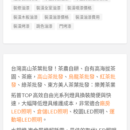
裝修油漆
裝潢全室油漆
裝潢噴漆價格
裝潢木板油漆
裝潢油漆價格
裝潢油漆費用
裝潢烤漆
跳色油漆
門烤漆
台灣高山茶葉批發！茶農自耕、自有高海拔茶
園、茶廠，
高山茶批發
、
烏龍茶批發
、
紅茶批
發
、綠茶批發、東方美人茶葉批發：樂菁茶業
拓普TOP 高效自由光系列燈具換裝簡便與快
速，大幅降低燈具維護成本，非常適合
廠房
LED照明
、
倉儲LED照明
、校園LED照明、
運
動場LED照明
。