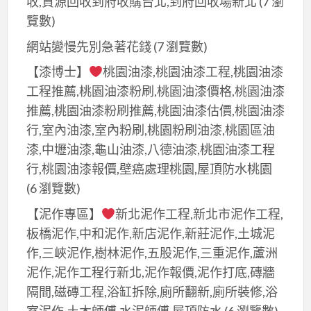
收,資源回收到府收購台北,到府回收場新北
(7 瀏
覽數)
網站變慢先別急著花錢
(7 瀏覽數)
【漆博士】
桃園油漆,桃園油漆工程,桃園油漆
工程推薦,桃園油漆粉刷,桃園油漆價格,桃園油漆
推薦,桃園油漆粉刷推薦,桃園油漆估價,桃園油漆
行,室內油漆,室內粉刷,桃園粉刷油漆,桃園區油
漆,中壢油漆,龜山油漆,八德油漆,桃園油漆工程
行,桃園油漆報價,壁癌處理桃園,屋頂防水桃園
(6 瀏覽數)
【泥作專區】
新北泥作工程,新北市泥作工程,
板橋泥作,中和泥作,新店泥作,新莊泥作,土城泥
作,三峽泥作,樹林泥作,五股泥作,三重泥作,蘆洲
泥作,泥作工程行新北,泥作報價,泥作打底,磚牆
隔間,磁磚工程,浴缸拆除,廁所翻新,廁所裝修,浴
室泥作,土木師傅,水泥師傅,屋頂防水
(6 瀏覽數)