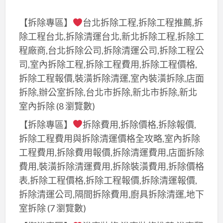
【拆除專區】
台北拆除工程,拆除工程推薦,拆
除工程台北,拆除清運台北,新北拆除工程,拆除工
程廠商,台北拆除公司,拆除清運公司,拆除工程公
司,室內拆除工程,拆除工程費用,拆除工程價格,
拆除工程報價,裝潢拆除清運,室內裝潢拆除,店面
拆除,辦公室拆除,台北市拆除,新北市拆除,新北
室內拆除
(8 瀏覽數)
【拆除專區】
拆除費用,拆除價格,拆除報價,
拆除工程費用與拆除清運價格全攻略,室內拆除
工程費用,拆除費用報價,拆除清運費用,店面拆除
費用,裝潢拆除清運費用,拆除裝潢費用,拆除價格
表,拆除工程價格,拆除工程報價,拆除清運報價,
拆除清運公司,隔間拆除費用,廚具拆除清運,地下
室拆除
(7 瀏覽數)