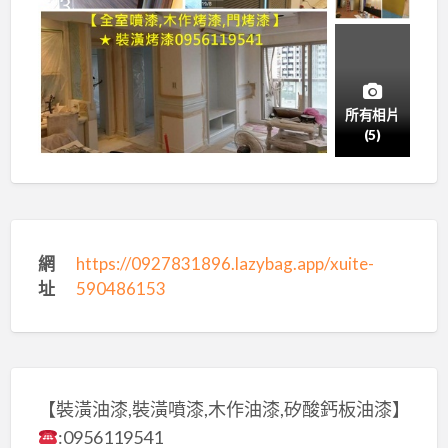
所有相片
(5)
網
https://0927831896.lazybag.app/xuite-
址
590486153
【裝潢油漆,裝潢噴漆,木作油漆,矽酸鈣板油漆】
:0956119541