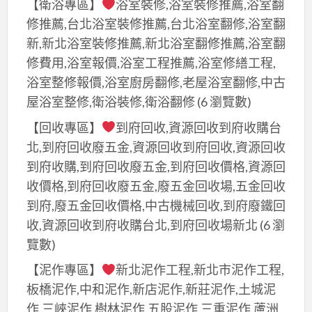
【衛浴專區】
浴室裝修,浴室裝修推薦,浴室翻
修推薦,台北浴室裝修推薦,台北浴室翻修,浴室翻
新,新北浴室裝修推薦,新北浴室翻修推薦,浴室翻
修費用,浴室報價,浴室工程推薦,浴室修繕工程,
浴室整修報價,浴室廚房翻修,老屋浴室翻修,中古
屋浴室整修,衛浴裝修,衛浴翻修
(6 瀏覽數)
【回收專區】
到府回收,資源回收到府收購台
北,到府回收廢五金,資源回收到府回收,資源回收
到府收購,到府回收廢五金,到府回收價格,資源回
收價格,到府回收廢五金,廢五金回收場,五金回收
到府,廢五金回收價格,中古機械回收,到府廢鐵回
收,資源回收到府收購台北,到府回收場新北
(6 瀏
覽數)
【泥作專區】
新北泥作工程,新北市泥作工程,
板橋泥作,中和泥作,新店泥作,新莊泥作,土城泥
作,三峽泥作,樹林泥作,五股泥作,三重泥作,蘆洲