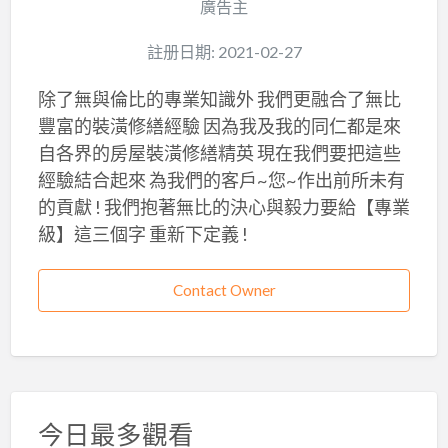
廣告主
註册日期: 2021-02-27
除了無與倫比的專業知識外 我們更融合了無比
豐富的裝潢修繕經驗 因為我及我的同仁都是來
自各界的房屋裝潢修繕精英 現在我們要把這些
經驗結合起來 為我們的客戶~您~作出前所未有
的貢獻 ! 我們抱著無比的決心與毅力要給【專業
級】這三個字 重新下定義 !
Contact Owner
今日最多觀看