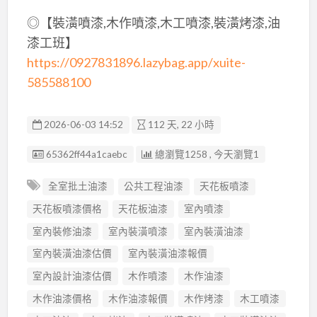
◎【裝潢噴漆,木作噴漆,木工噴漆,裝潢烤漆,油
漆工班】
https://0927831896.lazybag.app/xuite-
585588100
2026-06-03 14:52
112 天, 22 小時
廣告编號
65362ff44a1caebc
總瀏覽1258 , 今天瀏覽1
全室批土油漆
公共工程油漆
天花板噴漆
天花板噴漆價格
天花板油漆
室內噴漆
室內裝修油漆
室內裝潢噴漆
室內裝潢油漆
室內裝潢油漆估價
室內裝潢油漆報價
室內設計油漆估價
木作噴漆
木作油漆
木作油漆價格
木作油漆報價
木作烤漆
木工噴漆