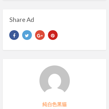
Share Ad
純白色黑貓