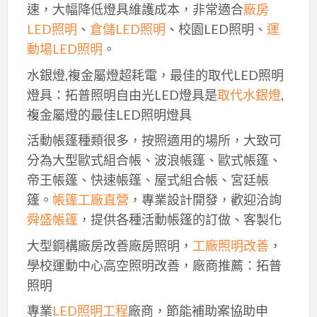
速，大幅降低燈具維護成本，非常適合
廠房
LED照明
、
倉儲LED照明
、校園LED照明、
運
動場LED照明
。
水銀燈,複金屬燈超耗電，最佳的取代LED照明
燈具：拓普照明自由光LED燈具是
取代水銀燈
,
複金屬燈的最佳LED照明燈具
活動帳篷種類很多，按照適用的場所，大致可
分為大型歐式組合帳、波浪帳篷、歐式帳篷、
帝王帳篷、快速帳篷、屋式組合帳、宮廷帳
篷。
帳篷工廠直營
，專業設計開發，歡迎洽詢
舜盛帳篷
，提供各種活動帳篷的訂做、客製化
大型鋼構廠房改善廠房照明，
工廠照明改善
，
學校運動中心高空照明改善，廠商推薦：拓普
照明
專業
LED照明工程
廠商，節能補助案協助申