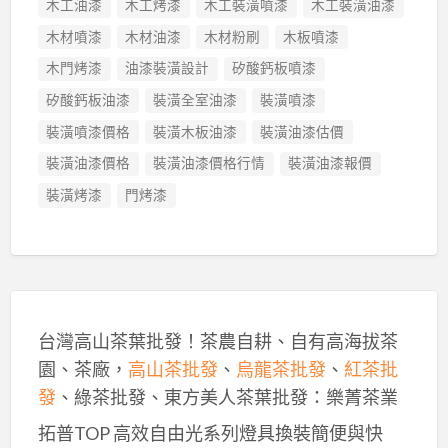
木工油漆
木工烤漆
木工裝潢噴漆
木工裝潢油漆
木材噴漆
木材油漆
木材粉刷
木板噴漆
木門烤漆
油漆裝潢設計
矽酸鈣板噴漆
矽酸鈣板油漆
裝潢全室油漆
裝潢噴漆
裝潢噴漆價格
裝潢木板油漆
裝潢油漆估價
裝潢油漆價格
裝潢油漆價格行情
裝潢油漆報價
裝潢烤漆
門烤漆
台灣高山茶葉批發！茶農自耕、自有高海拔茶
園、茶廠，
高山茶批發
、
烏龍茶批發
、
紅茶批
發
、綠茶批發、東方美人茶葉批發：樂菁茶業
拓普TOP 高效自由光系列燈具換裝簡便與快