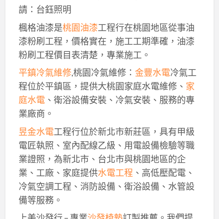
請：台鈺照明
楓格油漆是
桃園油漆
工程行在桃園地區從事油
漆粉刷工程，價格實在，施工工期準確，油漆
粉刷工程價目表清楚，專業施工。
平鎮冷氣維修
,桃園冷氣維修：
金豐水電
冷氣工
程位於平鎮區，提供大桃園家庭水電維修、
家
庭水電
、衛浴設備安裝、冷氣安裝、服務的專
業廠商。
昱金水電
工程行位於新北市新莊區，具有甲級
電匠執照、室內配線乙級、用電設備檢驗等職
業證照，為新北市、台北市與桃園地區的企
業、工廠、家庭提供
水電工程
、高低壓配電、
冷氣空調工程、消防設備、衛浴設備、水管設
備等服務。
上美沙發行 – 專業
沙發椅墊
訂製推薦。我們提