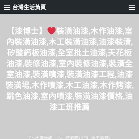
台灣生活黃頁
【漆博士】
裝潢油漆,木作油漆,室
內裝潢油漆,木工裝潢油漆,油漆裝潢,
矽酸鈣板油漆,全室批土油漆,天花板
油漆,裝修油漆,室內裝修油漆,裝潢全
室油漆,裝潢噴漆,裝潢油漆工程,油漆
裝潢場,木作噴漆,木工油漆,木作烤漆,
跳色油漆,室內噴漆,裝潢油漆價格,油
漆工班推薦
水電油漆
總瀏覽1258 , 今天瀏覽1