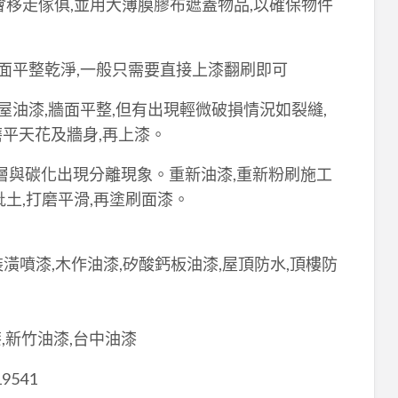
會移走傢俱,並用大薄膜膠布遮蓋物品,以確保物件
牆面平整乾淨,一般只需要直接上漆翻刷即可
屋油漆,牆面平整,但有出現輕微破損情況如裂縫,
平天花及牆身,再上漆。
層與碳化出現分離現象。重新油漆,重新粉刷施工
土,打磨平滑,再塗刷面漆。
裝潢噴漆,木作油漆,矽酸鈣板油漆,屋頂防水,頂樓防
,新竹油漆,台中油漆
19541