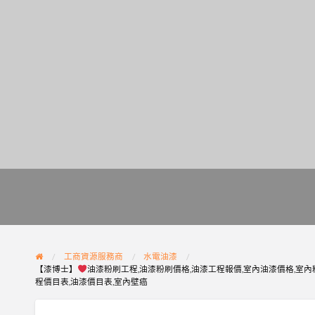
工商資源服務商
水電油漆
【漆博士】
油漆粉刷工程,油漆粉刷價格,油漆工程報價,室內油漆價格,室內粉
程價目表,油漆價目表,室內壁癌