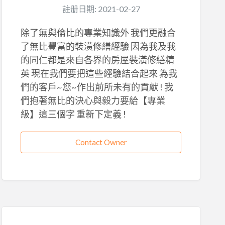
註册日期: 2021-02-27
除了無與倫比的專業知識外 我們更融合
了無比豐富的裝潢修繕經驗 因為我及我
的同仁都是來自各界的房屋裝潢修繕精
英 現在我們要把這些經驗結合起來 為我
們的客戶~您~作出前所未有的貢獻 ! 我
們抱著無比的決心與毅力要給【專業
級】這三個字 重新下定義 !
Contact Owner