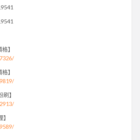
19541
19541
價格】
97326/
價格】
49819/
粉刷】
32913/
理】
19589/