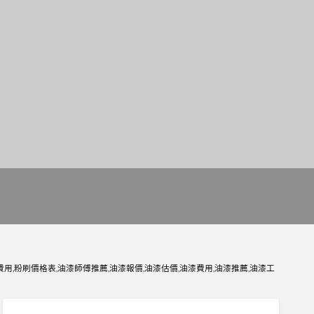
用,粉刷價格表,油漆師傅推薦,油漆報價,油漆估價,油漆費用,油漆推薦,油漆工