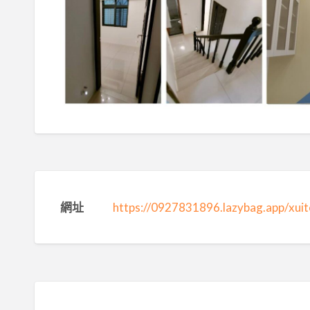
網址
https://0927831896.lazybag.app/xui