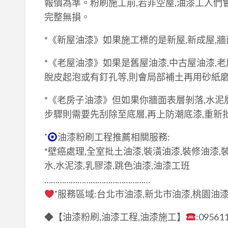
報價為準。粉刷施工前,若非空屋,油漆工人們
完整無損。
*《新屋油漆》如果施工標的是新屋,新成屋,
*《老屋油漆》如果是舊屋油漆,中古屋油漆,老
脫皮起泡或有釘孔等,則會局部補土再用砂紙磨
*《老房子油漆》但如果你牆面表層剝落,水泥
步驟則需要先刮除至底層,再上防潮底漆,重新批
˚
油漆粉刷工程推薦相關服務:
*壁癌處理,全室批土油漆,裝潢油漆,裝修油漆,
水,水泥漆,乳膠漆,跳色油漆,油漆工班
…………………………………………
˚服務區域:台北市油漆,新北市油漆,桃園油漆
◆【油漆粉刷,油漆工程,油漆施工】
:09561