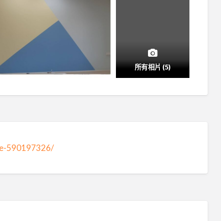
所有相片 (5)
te-590197326/