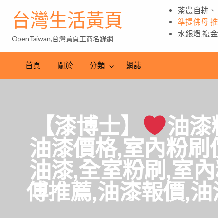
茶農自耕、
台灣生活黃頁
準提佛母 
水銀燈,複
OpenTaiwan,台灣黃頁工商名錄網
首頁
關於
分類
網誌
【漆博士】
油漆
油漆價格,室內粉刷
油漆,全室粉刷,室
傅推薦,油漆報價,油