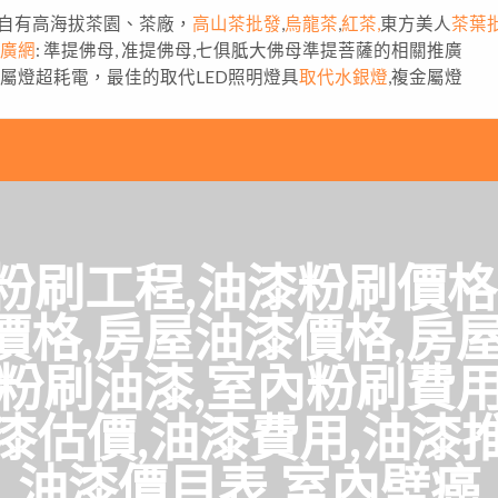
自有高海拔茶園、茶廠，
高山茶批發
,
烏龍茶
,
紅茶,
東方美人
茶葉
推廣網
: 準提佛母, 准提佛母,七俱胝大佛母準提菩薩的相關推廣
金屬燈超耗電，最佳的取代LED照明燈具
取代水銀燈
,複金屬燈
粉刷工程,油漆粉刷價格
價格,房屋油漆價格,房屋
內粉刷油漆,室內粉刷費用
漆估價,油漆費用,油漆
油漆價目表,室內壁癌