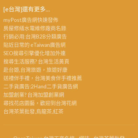
[e台灣]還有更多…
myPost廣告網
快速發佈
房屋修繕
水電維修廠商名錄
行銷必用:台灣B2B
分類廣告
貼近日常的
eTaiwan廣告網
SEO搜尋引擎優化
增加外連
搜尋生活服務? 台灣
生活黃頁
赴台遊,台灣旅遊
，旅遊好康
送禮伴手禮，台灣美食
伴手禮
推薦
二手貨廣告:2Hand
二手貨
廣告網
加盟創業? 台灣
加盟創業
網
尋找花店園藝，歡迎到
台灣花網
台灣茶葉批發
,烏龍茶,紅茶