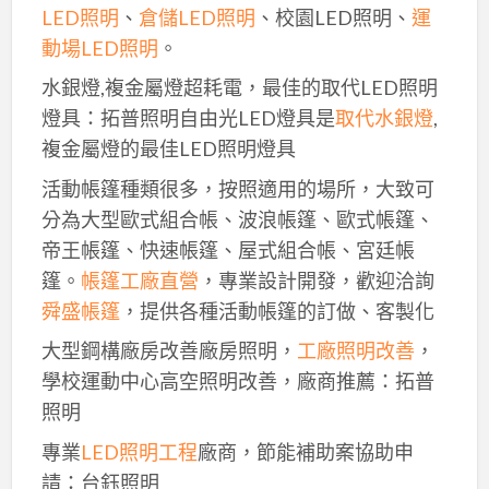
LED照明
、
倉儲LED照明
、校園LED照明、
運
動場LED照明
。
水銀燈,複金屬燈超耗電，最佳的取代LED照明
燈具：拓普照明自由光LED燈具是
取代水銀燈
,
複金屬燈的最佳LED照明燈具
活動帳篷種類很多，按照適用的場所，大致可
分為大型歐式組合帳、波浪帳篷、歐式帳篷、
帝王帳篷、快速帳篷、屋式組合帳、宮廷帳
篷。
帳篷工廠直營
，專業設計開發，歡迎洽詢
舜盛帳篷
，提供各種活動帳篷的訂做、客製化
大型鋼構廠房改善廠房照明，
工廠照明改善
，
學校運動中心高空照明改善，廠商推薦：拓普
照明
專業
LED照明工程
廠商，節能補助案協助申
請：台鈺照明