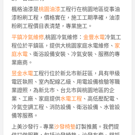
楓格油漆是
桃園油漆
工程行在桃園地區從事油
漆粉刷工程，價格實在，施工工期準確，油漆
粉刷工程價目表清楚，專業施工。
平鎮冷氣維修
,桃園冷氣維修：
金豐水電
冷氣工
程位於平鎮區，提供大桃園家庭水電維修、
家
庭水電
、衛浴設備安裝、冷氣安裝、服務的專
業廠商。
昱金水電
工程行位於新北市新莊區，具有甲級
電匠執照、室內配線乙級、用電設備檢驗等職
業證照，為新北市、台北市與桃園地區的企
業、工廠、家庭提供
水電工程
、高低壓配電、
冷氣空調工程、消防設備、衛浴設備、水管設
備等服務。
上美沙發行 – 專業
沙發椅墊
訂製推薦。我們提
供訂做服務，包括沙發椅墊、沙發布套、貓抓