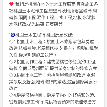
˚我們是桃園在地的土木工程廠商,專業施工各
項桃園土木泥作工程,磁壁磚及廁所浴室磁磚,砌
磚牆,隔間工程,泥作工程,土水工程,地板,水泥牆,
水泥修改,拋光磁磚,石英磚等
˚
桃園土木工程行,桃园房屋改建:
◇1.桃園土木工程：桃園土木修繕承包與房屋
改建,結構補強,老屋翻修拉皮,提升外觀與結構耐
久性,從規劃到施工執行。
◇2.桃園泥作工程：建物結構性修繕,泥作工程,
磚牆,全面或局部翻新,提供量身定制的裝修方案
◇3.桃園土水工程：包括房屋修繕和改造,水泥
鋪設以及牆面,地磚磁磚的鋪貼,浴室翻修與廁所
改建
◇4.房屋修繕桃園：房屋室內外的修繕和改造,
從規劃到施工執行,提供符合預算的最佳修繕方