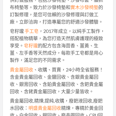
布椅墊等。致力於沙發椅墊和
實木沙發椅墊
的
訂製修理，是您可信賴的沙發修理與訂做工
廠。立即洽詢，打造專屬您的舒適沙發體驗。
皂籽瓏
手工皂
，2017年成立，以純手工製作，
搭配植物精華，為您打造天然肌膚護理的極致
享受。
皂籽瓏
的配方包含海茴香、薑黃、生
薑、左手香等天然成分，每款手工皂都是用心
製作，滿足您的不同需求。
貴金屬回收
、收購、買賣，24小時全省服務！
含金貴金屬回收、金鹽回收、含銀貴金屬回
收、銀膏回收、含鉑貴金屬回收、含鈀貴金屬
回收、含銠貴金屬回收，大量少量皆收。
貴金屬回收,精煉,提純,收購，廢鈀液回收,廢鈀
水回收：
明盛貴金屬回收
精煉，專精於黃金回
收、白金回收、銀回收、廢晶圓回收、CPU回