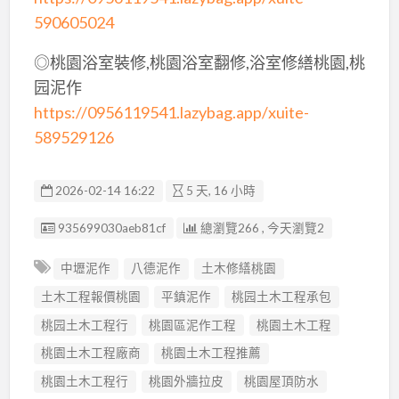
590605024
◎桃園浴室裝修,桃園浴室翻修,浴室修繕桃園,桃
园泥作
https://0956119541.lazybag.app/xuite-
589529126
2026-02-14 16:22
5 天, 16 小時
廣告编號
935699030aeb81cf
總瀏覽266 , 今天瀏覽2
中壢泥作
八德泥作
土木修繕桃園
土木工程報價桃園
平鎮泥作
桃园土木工程承包
桃园土木工程行
桃園區泥作工程
桃園土木工程
桃園土木工程廠商
桃園土木工程推薦
桃園土木工程行
桃園外牆拉皮
桃園屋頂防水