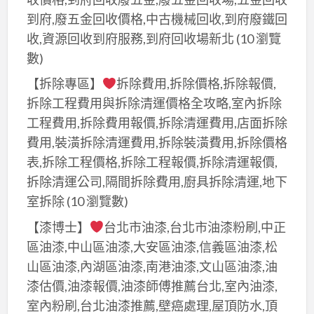
到府,廢五金回收價格,中古機械回收,到府廢鐵回
收,資源回收到府服務,到府回收場新北
(10 瀏覽
數)
【拆除專區】
拆除費用,拆除價格,拆除報價,
拆除工程費用與拆除清運價格全攻略,室內拆除
工程費用,拆除費用報價,拆除清運費用,店面拆除
費用,裝潢拆除清運費用,拆除裝潢費用,拆除價格
表,拆除工程價格,拆除工程報價,拆除清運報價,
拆除清運公司,隔間拆除費用,廚具拆除清運,地下
室拆除
(10 瀏覽數)
【漆博士】
台北市油漆,台北市油漆粉刷,中正
區油漆,中山區油漆,大安區油漆,信義區油漆,松
山區油漆,內湖區油漆,南港油漆,文山區油漆,油
漆估價,油漆報價,油漆師傅推薦台北,室內油漆,
室內粉刷,台北油漆推薦,壁癌處理,屋頂防水,頂