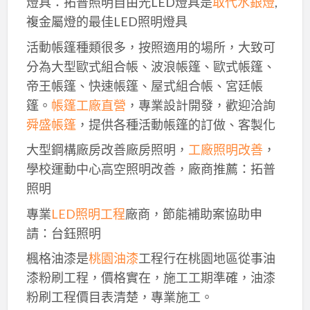
燈具：拓普照明自由光LED燈具是
取代水銀燈
,
複金屬燈的最佳LED照明燈具
活動帳篷種類很多，按照適用的場所，大致可
分為大型歐式組合帳、波浪帳篷、歐式帳篷、
帝王帳篷、快速帳篷、屋式組合帳、宮廷帳
篷。
帳篷工廠直營
，專業設計開發，歡迎洽詢
舜盛帳篷
，提供各種活動帳篷的訂做、客製化
大型鋼構廠房改善廠房照明，
工廠照明改善
，
學校運動中心高空照明改善，廠商推薦：拓普
照明
專業
LED照明工程
廠商，節能補助案協助申
請：台鈺照明
楓格油漆是
桃園油漆
工程行在桃園地區從事油
漆粉刷工程，價格實在，施工工期準確，油漆
粉刷工程價目表清楚，專業施工。