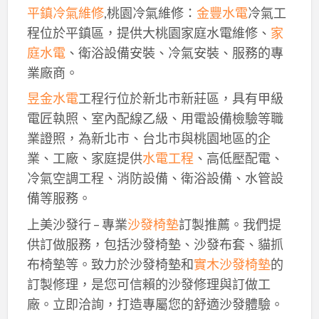
平鎮冷氣維修
,桃園冷氣維修：
金豐水電
冷氣工
程位於平鎮區，提供大桃園家庭水電維修、
家
庭水電
、衛浴設備安裝、冷氣安裝、服務的專
業廠商。
昱金水電
工程行位於新北市新莊區，具有甲級
電匠執照、室內配線乙級、用電設備檢驗等職
業證照，為新北市、台北市與桃園地區的企
業、工廠、家庭提供
水電工程
、高低壓配電、
冷氣空調工程、消防設備、衛浴設備、水管設
備等服務。
上美沙發行 – 專業
沙發椅墊
訂製推薦。我們提
供訂做服務，包括沙發椅墊、沙發布套、貓抓
布椅墊等。致力於沙發椅墊和
實木沙發椅墊
的
訂製修理，是您可信賴的沙發修理與訂做工
廠。立即洽詢，打造專屬您的舒適沙發體驗。