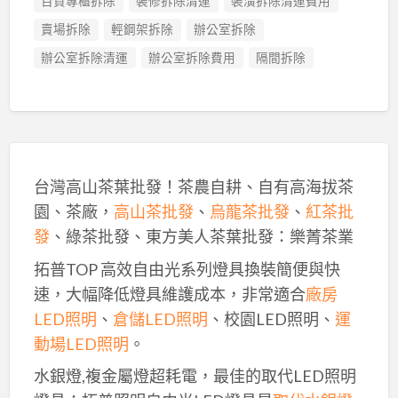
百貨專櫃拆除
裝修拆除清運
裝潢拆除清運費用
賣場拆除
輕鋼架拆除
辦公室拆除
辦公室拆除清運
辦公室拆除費用
隔間拆除
台灣高山茶葉批發！茶農自耕、自有高海拔茶
園、茶廠，
高山茶批發
、
烏龍茶批發
、
紅茶批
發
、綠茶批發、東方美人茶葉批發：樂菁茶業
拓普TOP 高效自由光系列燈具換裝簡便與快
速，大幅降低燈具維護成本，非常適合
廠房
LED照明
、
倉儲LED照明
、校園LED照明、
運
動場LED照明
。
水銀燈,複金屬燈超耗電，最佳的取代LED照明