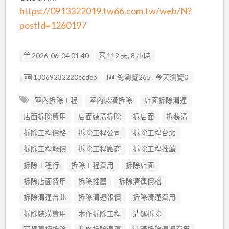
https://0913322019.tw66.com.tw/web/N?
postId=1260197
2026-06-04 01:40
112 天, 8 小時
廣告编號
13069232220ecdeb
總瀏覽265 , 今天瀏覽0
室內拆除工程
室內裝潢拆除
店面拆除清運
店面拆除費用
店面裝潢拆除
拆店面
拆裝潢
拆除工程價格
拆除工程公司
拆除工程台北
拆除工程報價
拆除工程廠商
拆除工程推薦
拆除工程行
拆除工程費用
拆除店面
拆除店面費用
拆除推薦
拆除清運價格
拆除清運台北
拆除清運報價
拆除清運費用
拆除裝潢費用
木作拆除工程
清運拆除