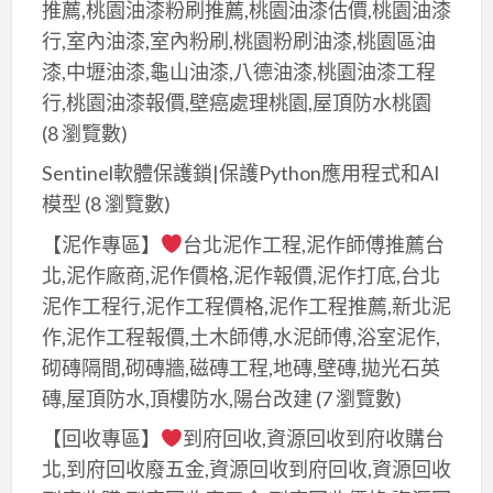
推薦,桃園油漆粉刷推薦,桃園油漆估價,桃園油漆
行,室內油漆,室內粉刷,桃園粉刷油漆,桃園區油
漆,中壢油漆,龜山油漆,八德油漆,桃園油漆工程
行,桃園油漆報價,壁癌處理桃園,屋頂防水桃園
(8 瀏覽數)
Sentinel軟體保護鎖|保護Python應用程式和AI
模型
(8 瀏覽數)
【泥作專區】
台北泥作工程,泥作師傅推薦台
北,泥作廠商,泥作價格,泥作報價,泥作打底,台北
泥作工程行,泥作工程價格,泥作工程推薦,新北泥
作,泥作工程報價,土木師傅,水泥師傅,浴室泥作,
砌磚隔間,砌磚牆,磁磚工程,地磚,壁磚,拋光石英
磚,屋頂防水,頂樓防水,陽台改建
(7 瀏覽數)
【回收專區】
到府回收,資源回收到府收購台
北,到府回收廢五金,資源回收到府回收,資源回收