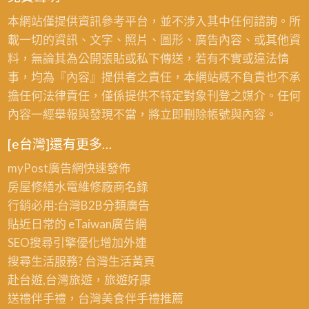
本網站僅提供資訊參考平台，並不涉入其中任何諮詢。所
載一切的資訊、文字、照片、圖形、廣告內容、或其他資
料，無論其為公開張貼或私下傳送，若有不實或違法情
事，均為『內容』提供者之責任，本網站概不負責也不承
擔任何法律責任，僅係提供不特定對象刊登之媒介。任何
內容一經舉報與發現不當，將立即刪除帳號與內容。
[e台灣]還有更多…
myPost廣告網
快速發佈
房屋修繕
水電維修廠商名錄
行銷必用:台灣B2B
分類廣告
貼近日常的
eTaiwan廣告網
SEO搜尋引擎優化
增加外連
搜尋生活服務? 台灣
生活黃頁
赴台遊,台灣旅遊
，旅遊好康
送禮伴手禮，台灣美食
伴手禮
推薦