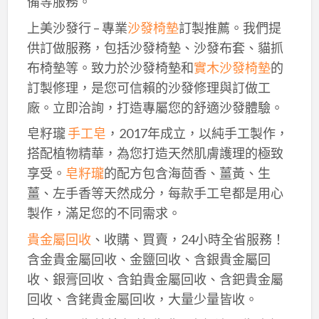
備等服務。
上美沙發行 – 專業
沙發椅墊
訂製推薦。我們提
供訂做服務，包括沙發椅墊、沙發布套、貓抓
布椅墊等。致力於沙發椅墊和
實木沙發椅墊
的
訂製修理，是您可信賴的沙發修理與訂做工
廠。立即洽詢，打造專屬您的舒適沙發體驗。
皂籽瓏
手工皂
，2017年成立，以純手工製作，
搭配植物精華，為您打造天然肌膚護理的極致
享受。
皂籽瓏
的配方包含海茴香、薑黃、生
薑、左手香等天然成分，每款手工皂都是用心
製作，滿足您的不同需求。
貴金屬回收
、收購、買賣，24小時全省服務！
含金貴金屬回收、金鹽回收、含銀貴金屬回
收、銀膏回收、含鉑貴金屬回收、含鈀貴金屬
回收、含銠貴金屬回收，大量少量皆收。