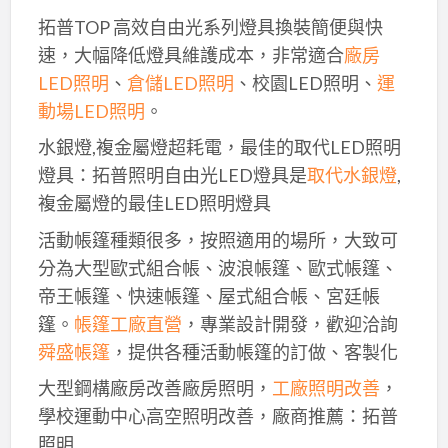
拓普TOP 高效自由光系列燈具換裝簡便與快
速，大幅降低燈具維護成本，非常適合
廠房
LED照明
、
倉儲LED照明
、校園LED照明、
運
動場LED照明
。
水銀燈,複金屬燈超耗電，最佳的取代LED照明
燈具：拓普照明自由光LED燈具是
取代水銀燈
,
複金屬燈的最佳LED照明燈具
活動帳篷種類很多，按照適用的場所，大致可
分為大型歐式組合帳、波浪帳篷、歐式帳篷、
帝王帳篷、快速帳篷、屋式組合帳、宮廷帳
篷。
帳篷工廠直營
，專業設計開發，歡迎洽詢
舜盛帳篷
，提供各種活動帳篷的訂做、客製化
大型鋼構廠房改善廠房照明，
工廠照明改善
，
學校運動中心高空照明改善，廠商推薦：拓普
照明