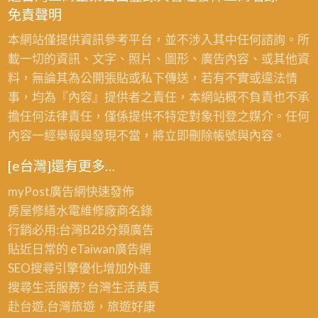
免責聲明
本網站僅提供資訊參考平台，並不涉入其中任何諮詢。所
載一切的資訊、文字、照片、圖形、廣告內容、或其他資
料，無論其為公開張貼或私下傳送，若有不實或違法情
事，均為『內容』提供者之責任，本網站概不負責也不承
擔任何法律責任，僅係提供不特定對象刊登之媒介。任何
內容一經舉報與發現不當，將立即刪除帳號與內容。
[e台灣]還有更多…
myPost廣告網
快速發佈
房屋修繕
水電維修廠商名錄
行銷必用:台灣B2B
分類廣告
貼近日常的
eTaiwan廣告網
SEO搜尋引擎優化
增加外連
搜尋生活服務? 台灣
生活黃頁
赴台遊,台灣旅遊
，旅遊好康