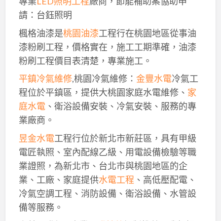
專業
LED照明工程
廠商，節能補助案協助申
請：台鈺照明
楓格油漆是
桃園油漆
工程行在桃園地區從事油
漆粉刷工程，價格實在，施工工期準確，油漆
粉刷工程價目表清楚，專業施工。
平鎮冷氣維修
,桃園冷氣維修：
金豐水電
冷氣工
程位於平鎮區，提供大桃園家庭水電維修、
家
庭水電
、衛浴設備安裝、冷氣安裝、服務的專
業廠商。
昱金水電
工程行位於新北市新莊區，具有甲級
電匠執照、室內配線乙級、用電設備檢驗等職
業證照，為新北市、台北市與桃園地區的企
業、工廠、家庭提供
水電工程
、高低壓配電、
冷氣空調工程、消防設備、衛浴設備、水管設
備等服務。