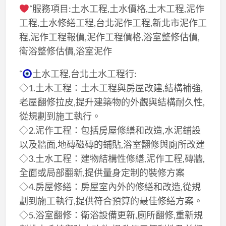
˚服務項目:土水工程,土水價格,土木工程,泥作
工程,土水修繕工程,台北泥作工程,新北市泥作工
程,泥作工程報價,泥作工程價格,浴室整修估價,
衛浴整修估價,浴室泥作
˚
土水工程,台北土水工程行:
◇1.土木工程：土木工程與房屋改建,結構補強,
老屋翻修拉皮,提升建築物的外觀與結構耐久性,
從規劃到施工執行。
◇2.泥作工程：包括房屋修繕和改造,水泥鋪設
以及牆面,地磚磁磚的鋪貼,浴室翻修與廁所改建
◇3.土水工程：建物結構性修繕,泥作工程,磚牆,
全面或局部翻新,提供量身定制的裝修方案
◇4.房屋修繕：房屋室內外的修繕和改造,從規
劃到施工執行,提供符合預算的最佳修繕方案。
◇5.浴室翻修：衛浴設備更新,廁所翻修,重新規