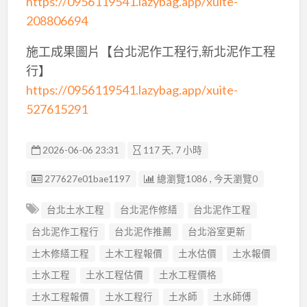
https://0956119541.lazybag.app/xuite-
208806694
施工成果圖片【台北泥作工程行,新北泥作工程
行】
https://0956119541.lazybag.app/xuite-
527615291
2026-06-06 23:31
117 天, 7 小時
廣告编號
277627e01bae1197
總瀏覽1086 , 今天瀏覽0
台北土水工程
台北泥作修繕
台北泥作工程
台北泥作工程行
台北泥作推薦
台北浴室更新
土木修繕工程
土木工程報價
土水估價
土水報價
土水工程
土水工程估價
土水工程價格
土水工程報價
土水工程行
土水師
土水師傅