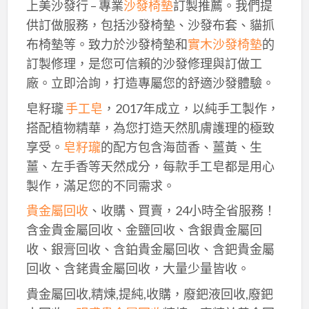
上美沙發行 – 專業
沙發椅墊
訂製推薦。我們提
供訂做服務，包括沙發椅墊、沙發布套、貓抓
布椅墊等。致力於沙發椅墊和
實木沙發椅墊
的
訂製修理，是您可信賴的沙發修理與訂做工
廠。立即洽詢，打造專屬您的舒適沙發體驗。
皂籽瓏
手工皂
，2017年成立，以純手工製作，
搭配植物精華，為您打造天然肌膚護理的極致
享受。
皂籽瓏
的配方包含海茴香、薑黃、生
薑、左手香等天然成分，每款手工皂都是用心
製作，滿足您的不同需求。
貴金屬回收
、收購、買賣，24小時全省服務！
含金貴金屬回收、金鹽回收、含銀貴金屬回
收、銀膏回收、含鉑貴金屬回收、含鈀貴金屬
回收、含銠貴金屬回收，大量少量皆收。
貴金屬回收,精煉,提純,收購，廢鈀液回收,廢鈀