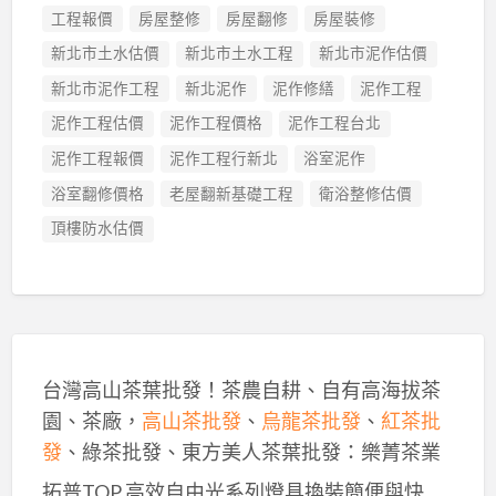
工程報價
房屋整修
房屋翻修
房屋裝修
新北市土水估價
新北市土水工程
新北市泥作估價
新北市泥作工程
新北泥作
泥作修繕
泥作工程
泥作工程估價
泥作工程價格
泥作工程台北
泥作工程報價
泥作工程行新北
浴室泥作
浴室翻修價格
老屋翻新基礎工程
衛浴整修估價
頂樓防水估價
台灣高山茶葉批發！茶農自耕、自有高海拔茶
園、茶廠，
高山茶批發
、
烏龍茶批發
、
紅茶批
發
、綠茶批發、東方美人茶葉批發：樂菁茶業
拓普TOP 高效自由光系列燈具換裝簡便與快