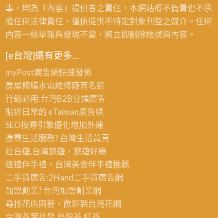
事，均為『內容』提供者之責任，本網站概不負責也不承
擔任何法律責任，僅係提供不特定對象刊登之媒介。任何
內容一經舉報與發現不當，將立即刪除帳號與內容。
[e台灣]還有更多…
myPost廣告網
快速發佈
房屋修繕
水電維修廠商名錄
行銷必用:台灣B2B
分類廣告
貼近日常的
eTaiwan廣告網
SEO搜尋引擎優化
增加外連
搜尋生活服務? 台灣
生活黃頁
赴台遊,台灣旅遊
，旅遊好康
送禮伴手禮，台灣美食
伴手禮
推薦
二手貨廣告:2Hand
二手貨
廣告網
加盟創業? 台灣
加盟創業
網
尋找花店園藝，歡迎到
台灣花網
台灣茶葉批發
,烏龍茶,紅茶