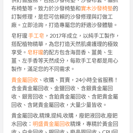
布椅墊等。致力於沙發椅墊和
實木沙發椅墊
的
訂製修理，是您可信賴的沙發修理與訂做工
廠。立即洽詢，打造專屬您的舒適沙發體驗。
皂籽瓏
手工皂
，2017年成立，以純手工製作，
搭配植物精華，為您打造天然肌膚護理的極致
享受。
皂籽瓏
的配方包含海茴香、薑黃、生
薑、左手香等天然成分，每款手工皂都是用心
製作，滿足您的不同需求。
貴金屬回收
、收購、買賣，24小時全省服務！
含金貴金屬回收、金鹽回收、含銀貴金屬回
收、銀膏回收、含鉑貴金屬回收、含鈀貴金屬
回收、含銠貴金屬回收，大量少量皆收。
貴金屬回收,精煉,提純,收購，廢鈀液回收,廢鈀
水回收：
明盛貴金屬回收
精煉，專精於黃金回
收、白金回收、銀回收、廢晶圓回收、CPU回