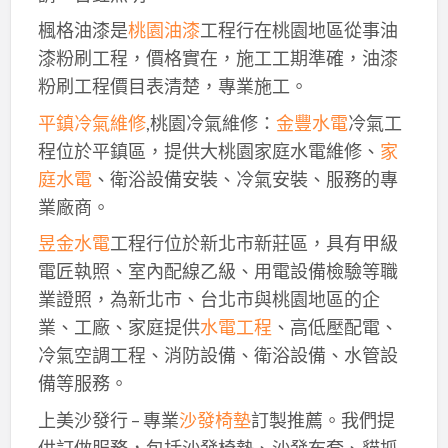
楓格油漆是
桃園油漆
工程行在桃園地區從事油
漆粉刷工程，價格實在，施工工期準確，油漆
粉刷工程價目表清楚，專業施工。
平鎮冷氣維修
,桃園冷氣維修：
金豐水電
冷氣工
程位於平鎮區，提供大桃園家庭水電維修、
家
庭水電
、衛浴設備安裝、冷氣安裝、服務的專
業廠商。
昱金水電
工程行位於新北市新莊區，具有甲級
電匠執照、室內配線乙級、用電設備檢驗等職
業證照，為新北市、台北市與桃園地區的企
業、工廠、家庭提供
水電工程
、高低壓配電、
冷氣空調工程、消防設備、衛浴設備、水管設
備等服務。
上美沙發行 – 專業
沙發椅墊
訂製推薦。我們提
供訂做服務，包括沙發椅墊、沙發布套、貓抓