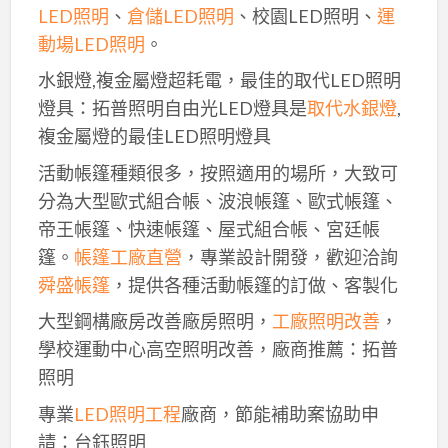
LED照明
、
倉儲LED照明
、校園LED照明、
運
動場LED照明
。
水銀燈,複金屬燈超耗電，最佳的取代LED照明
燈具：拓普照明自由光LED燈具是
取代水銀燈
,
複金屬燈的最佳LED照明燈具
活動帳篷種類很多，按照適用的場所，大致可
分為大型歐式組合帳、波浪帳篷、歐式帳篷、
帝王帳篷、快速帳篷、屋式組合帳、宮廷帳
篷。
帳篷工廠直營
，專業設計開發，歡迎洽詢
舜盛帳篷
，提供各種活動帳篷的訂做、客製化
大型鋼構廠房改善廠房照明，
工廠照明改善
，
學校運動中心高空照明改善，廠商推薦：拓普
照明
專業
LED照明工程
廠商，節能補助案協助申
請：台鈺照明