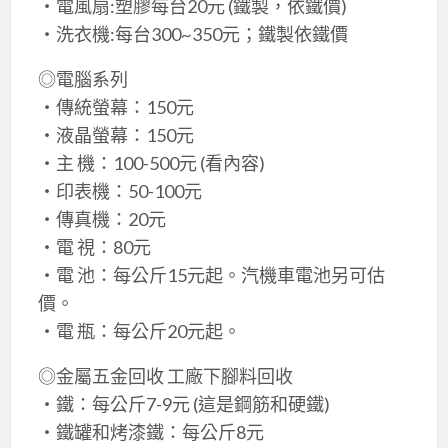
‧電風扇:塑膠每台20元 (鐵製，依鐵價)
‧洗衣機:每台300~350元；鐵製依鐵價
◎電腦系列
‧傳統螢幕：150元
‧液晶螢幕：150元
‧主 機：100-500元 (看內容)
‧印表機：50-100元
‧傳真機：20元
‧電 視：80元
‧電 池：每公斤15元起。汽機車電池另可估
價。
‧電 瓶：每公斤20元起。
◎金屬五金回收 工廠下腳料回收
‧鐵：每公斤7-9元 (這是鋼筋和硬鐵)
‧鐵罐和烤漆鐵：每公斤8元