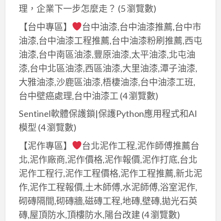
理，企業下一步怎麼走？
(5 瀏覽數)
【台中專區】
台中油漆,台中油漆推薦,台中市
油漆,台中油漆工程推薦,台中油漆粉刷推薦,西屯
油漆,台中南區油漆,豐原油漆,太平油漆,北屯油
漆,台中北區油漆,西區油漆,大里油漆,潭子油漆,
大雅油漆,沙鹿區油漆,梧棲油漆,台中油漆工班,
台中壁癌處理,台中油漆工
(4 瀏覽數)
Sentinel軟體保護鎖|保護Python應用程式和AI
模型
(4 瀏覽數)
【泥作專區】
台北泥作工程,泥作師傅推薦台
北,泥作廠商,泥作價格,泥作報價,泥作打底,台北
泥作工程行,泥作工程價格,泥作工程推薦,新北泥
作,泥作工程報價,土木師傅,水泥師傅,浴室泥作,
砌磚隔間,砌磚牆,磁磚工程,地磚,壁磚,拋光石英
磚,屋頂防水,頂樓防水,陽台改建
(4 瀏覽數)