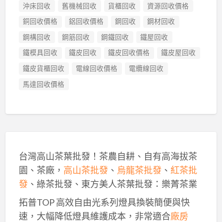
沖床回收
舊機械回收
貨櫃回收
資源回收價格
銅回收價格
鋁回收價格
鋼回收
鋼材回收
鋼構回收
鋼筋回收
鋼鐵回收
鐵屋回收
鐵模具回收
鐵皮回收
鐵皮回收價格
鐵皮屋回收
鐵皮貨櫃回收
電線回收價格
電纜線回收
馬達回收價格
台灣高山茶葉批發！茶農自耕、自有高海拔茶
園、茶廠，
高山茶批發
、
烏龍茶批發
、
紅茶批
發
、綠茶批發、東方美人茶葉批發：樂菁茶業
拓普TOP 高效自由光系列燈具換裝簡便與快
速，大幅降低燈具維護成本，非常適合
廠房