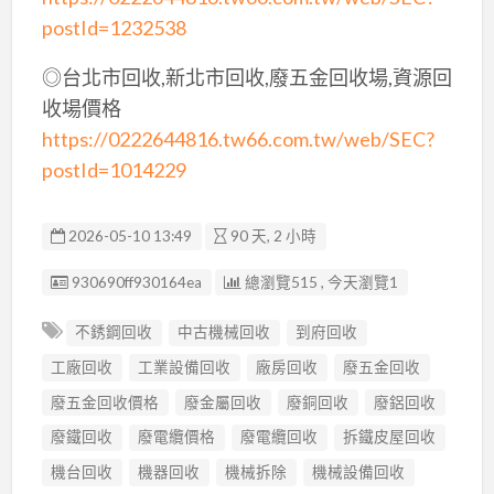
postId=1232538
◎台北市回收,新北市回收,廢五金回收場,資源回
收場價格
https://0222644816.tw66.com.tw/web/SEC?
postId=1014229
2026-05-10 13:49
90 天, 2 小時
廣告编號
930690ff930164ea
總瀏覽515 , 今天瀏覽1
不銹鋼回收
中古機械回收
到府回收
工廠回收
工業設備回收
廠房回收
廢五金回收
廢五金回收價格
廢金屬回收
廢銅回收
廢鋁回收
廢鐵回收
廢電纜價格
廢電纜回收
拆鐵皮屋回收
機台回收
機器回收
機械拆除
機械設備回收