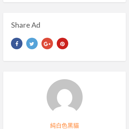
Share Ad
純白色黑貓