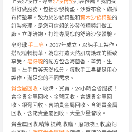
上美沙發行 – 專業
沙發椅墊
訂製推薦。我們提
供訂做服務，包括沙發椅墊、沙發布套、貓抓
布椅墊等。致力於沙發椅墊和
實木沙發椅墊
的
訂製修理，是您可信賴的沙發修理與訂做工
廠。立即洽詢，打造專屬您的舒適沙發體驗。
皂籽瓏
手工皂
，2017年成立，以純手工製作，
搭配植物精華，為您打造天然肌膚護理的極致
享受。
皂籽瓏
的配方包含海茴香、薑黃、生
薑、左手香等天然成分，每款手工皂都是用心
製作，滿足您的不同需求。
貴金屬回收
、收購、買賣，24小時全省服務！
含金貴金屬回收、金鹽回收、含銀貴金屬回
收、銀膏回收、含鉑貴金屬回收、含鈀貴金屬
回收、含銠貴金屬回收，大量少量皆收。
貴金屬回收,精煉,提純,收購，廢鈀液回收,廢鈀