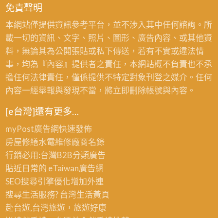
免責聲明
本網站僅提供資訊參考平台，並不涉入其中任何諮詢。所
載一切的資訊、文字、照片、圖形、廣告內容、或其他資
料，無論其為公開張貼或私下傳送，若有不實或違法情
事，均為『內容』提供者之責任，本網站概不負責也不承
擔任何法律責任，僅係提供不特定對象刊登之媒介。任何
內容一經舉報與發現不當，將立即刪除帳號與內容。
[e台灣]還有更多…
myPost廣告網
快速發佈
房屋修繕
水電維修廠商名錄
行銷必用:台灣B2B
分類廣告
貼近日常的
eTaiwan廣告網
SEO搜尋引擎優化
增加外連
搜尋生活服務? 台灣
生活黃頁
赴台遊,台灣旅遊
，旅遊好康