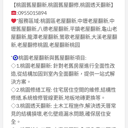
【桃園舊屋翻新,桃園舊屋翻修,桃園透天翻新】
:0955015894
˚服務區域:桃園區老屋翻新,中壢老屋翻新,中
壢舊屋翻新,八德老屋翻新,平鎮老屋翻新,龜山老
屋翻新,龍潭老屋翻新,鶯歌老屋翻新,大溪老屋翻
新,老屋翻修桃園,老屋翻新桃园
˚
桃園老屋翻新與舊屋翻新項目:
◇1.桃園老屋翻新: 針對老舊房屋進行全面性改
造,從結構加固到室內全面翻新，提供一站式解
決方案。
◇2.桃園修繕工程: 住宅居住空間的維修,結構性
修繕,系統檢修管線更新,地板地磚更換等。
◇3.桃園透天翻新: 土木工程施作,解決透天厝常
見的結構損壞,老化壁癌漏水問題,確保居住安
全。