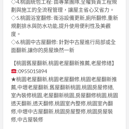
◇4.桃園統包工程: 由專業團隊,全權負責工程規
劃與施工的全流程管理，讓屋主省心又省力。
◇5.桃園浴室翻修: 衛浴設備更新,廁所翻修,重新
規劃排水與防水功能,提升使用便利性及美觀
度。
◇6.桃園中古屋翻修: 針對中古屋進行局部或全
面翻新,讓你的房屋煥然一新
【桃園舊屋翻新,桃園老屋翻新推薦,老屋修繕】
:0955015894
★桃園老屋翻新,桃園老屋翻修,桃園老屋翻新推
薦,中壢老屋翻新,舊屋翻新桃園,桃園房屋修繕,
室內裝修桃園,老屋翻新桃園,房屋翻修桃園,桃園
透天翻新,透天翻修,桃園室內整修,桃園室內翻
修,中壢中古屋翻新,桃園房屋整修,桃園房屋裝
修,中古屋裝修