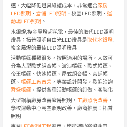
速，大幅降低燈具維護成本，非常適合
廠房
LED照明
、
倉儲LED照明
、校園LED照明、
運
動場LED照明
。
水銀燈,複金屬燈超耗電，最佳的取代LED照明
燈具：拓普照明自由光LED燈具是
取代水銀燈
,
複金屬燈的最佳LED照明燈具
活動帳篷種類很多，按照適用的場所，大致可
分為大型歐式組合帳、波浪帳篷、歐式帳篷、
帝王帳篷、快速帳篷、屋式組合帳、宮廷帳
篷。
帳篷工廠直營
，專業設計開發，歡迎洽詢
舜盛帳篷
，提供各種活動帳篷的訂做、客製化
大型鋼構廠房改善廠房照明，
工廠照明改善
，
學校運動中心高空照明改善，廠商推薦：拓普
照明
專業
LED照明工程
廠商，節能補助案協助申