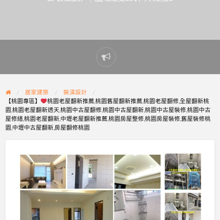
Report
problem
居家建築
裝潢設計
【桃園專區】
桃園老屋翻新推薦,桃園舊屋翻新推薦,桃園老屋翻修,全屋翻新桃
園,桃園老屋翻新透天,桃園中古屋翻修,桃園中古屋翻新,桃園中古屋裝修,桃園中古
屋修繕,桃園老屋翻新,中壢老屋翻新推薦,桃園房屋整修,桃園房屋裝修,舊屋裝修桃
園,中壢中古屋翻新,房屋翻修桃園