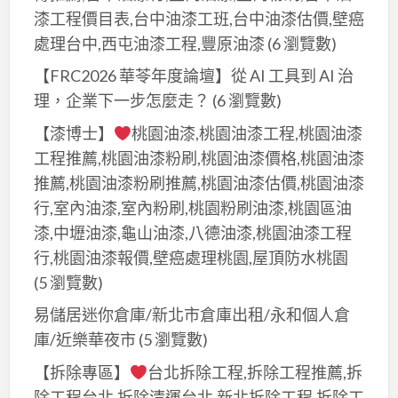
漆工程價目表,台中油漆工班,台中油漆估價,壁癌
處理台中,西屯油漆工程,豐原油漆
(6 瀏覽數)
【FRC2026 華苓年度論壇】從 AI 工具到 AI 治
理，企業下一步怎麼走？
(6 瀏覽數)
【漆博士】
桃園油漆,桃園油漆工程,桃園油漆
工程推薦,桃園油漆粉刷,桃園油漆價格,桃園油漆
推薦,桃園油漆粉刷推薦,桃園油漆估價,桃園油漆
行,室內油漆,室內粉刷,桃園粉刷油漆,桃園區油
漆,中壢油漆,龜山油漆,八德油漆,桃園油漆工程
行,桃園油漆報價,壁癌處理桃園,屋頂防水桃園
(5 瀏覽數)
易儲居迷你倉庫/新北市倉庫出租/永和個人倉
庫/近樂華夜市
(5 瀏覽數)
【拆除專區】
台北拆除工程,拆除工程推薦,拆
除工程台北,拆除清運台北,新北拆除工程,拆除工