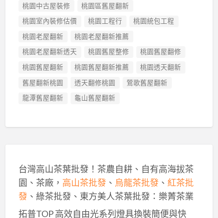
桃園中古屋裝修
桃園區舊屋翻新
桃園室內裝修估價
桃園工程行
桃園統包工程
桃園老屋翻新
桃園老屋翻新推薦
桃園老屋翻新透天
桃園舊屋整修
桃園舊屋翻修
桃園舊屋翻新
桃園舊屋翻新推薦
桃園透天翻新
舊屋翻新桃園
透天翻修桃園
鶯歌舊屋翻新
龍潭舊屋翻新
龜山舊屋翻新
台灣高山茶葉批發！茶農自耕、自有高海拔茶
園、茶廠，
高山茶批發
、
烏龍茶批發
、
紅茶批
發
、綠茶批發、東方美人茶葉批發：樂菁茶業
拓普TOP 高效自由光系列燈具換裝簡便與快