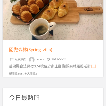
a
森
t
林
s
(Spring-
v
villa)
閱微森林(Spring-villa)
飯店旅館
teresa
2021-04-21
苗栗縣合法民宿374號位於南庄鄉 閱微森林距離老街
[…]
總瀏覽688 , 今天瀏覽2
今日最熱門