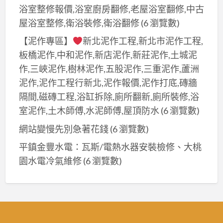
浴室整修報價,浴室廚房翻修,老屋浴室翻修,中古
屋浴室整修,衛浴裝修,衛浴翻修
(6 瀏覽數)
【泥作專區】
新北泥作工程,新北市泥作工程,
板橋泥作,中和泥作,新店泥作,新莊泥作,土城泥
作,三峽泥作,樹林泥作,五股泥作,三重泥作,蘆洲
泥作,泥作工程行新北,泥作報價,泥作打底,磚牆
隔間,磁磚工程,浴缸拆除,廁所翻新,廁所裝修,浴
室泥作,土木師傅,水泥師傅,屋頂防水
(6 瀏覽數)
網站變慢先別急著花錢
(6 瀏覽數)
平鎮金豐水電：瓦斯/電熱水器安裝檢修、大桃
園水電冷氣維修
(6 瀏覽數)