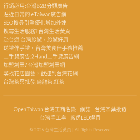
行銷必用:台灣B2B
分類廣告
貼近日常的
eTaiwan廣告網
SEO搜尋引擎優化
增加外連
搜尋生活服務? 台灣
生活黃頁
赴台遊,台灣旅遊
，旅遊好康
送禮伴手禮，台灣美食
伴手禮
推薦
二手貨廣告:2Hand
二手貨
廣告網
加盟創業? 台灣
加盟創業
網
尋找花店園藝，歡迎到
台灣花網
台灣茶葉批發
,烏龍茶,紅茶
OpenTaiwan 台灣工商名錄
網誌
台灣茶葉批發
台灣手工皂
廠房LED燈具
©
2026
台灣生活黃頁
| All Rights Reserved