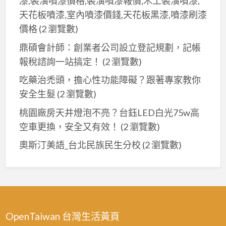
漆,裝潢噴漆價格,裝潢噴漆報價,木工裝潢噴漆,
天花板噴漆,室內噴漆價錢,天花板黑漆,噴漆刷漆
價格
(2 瀏覽數)
鼎碩會計師：創業者公司設立登記規劃，記帳
報稅諮詢一站搞定！
(2 瀏覽數)
吃藥治禿頭，擔心性功能障礙？跟著專家教你
安全生髮
(2 瀏覽數)
桃園廠房天井燈泡不亮？台鈺LED白光75w高
空車更換，安全又有效！
(2 瀏覽數)
奧斯汀美語_台北民族民生分校
(2 瀏覽數)
OpenTaiwan 台灣生活黃頁