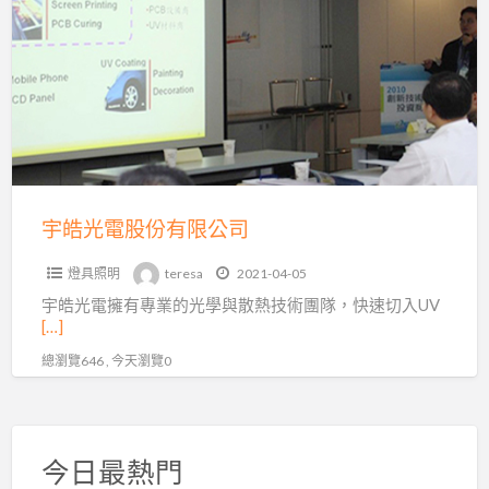
a
光
t
電
股
份
有
限
公
司
宇皓光電股份有限公司
燈具照明
teresa
2021-04-05
宇皓光電擁有專業的光學與散熱技術團隊，快速切入UV
[…]
總瀏覽646 , 今天瀏覽0
今日最熱門