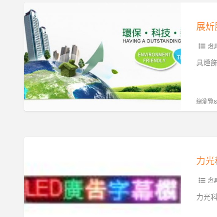
房
展
燈
炘
展炘
股
份
燈
有
具燈飾
限
公
司
總瀏覽83
力
光
力光
科
技
燈
有
力光
限