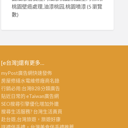
桃園壁癌處理,油漆桃园,桃園噴漆
(5 瀏覽
數)
[e台灣]還有更多…
myPost廣告網
快速發佈
房屋修繕
水電維修廠商名錄
行銷必用:台灣B2B
分類廣告
貼近日常的
eTaiwan廣告網
SEO搜尋引擎優化
增加外連
搜尋生活服務? 台灣
生活黃頁
赴台遊,台灣旅遊
，旅遊好康
送禮伴手禮，台灣美食
伴手禮
推薦