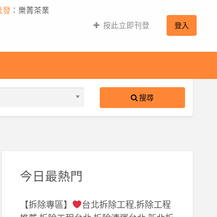
批發
：樂菁茶業
按此立即刊登
登入
搜尋
S
ed
今日最熱門
【拆除專區】
台北拆除工程,拆除工程