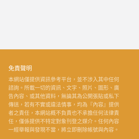
免責聲明
本網站僅提供資訊參考平台，並不涉入其中任何
諮詢。所載一切的資訊、文字、照片、圖形、廣
告內容、或其他資料，無論其為公開張貼或私下
傳送，若有不實或違法情事，均為『內容』提供
者之責任，本網站概不負責也不承擔任何法律責
任，僅係提供不特定對象刊登之媒介。任何內容
一經舉報與發現不當，將立即刪除帳號與內容。