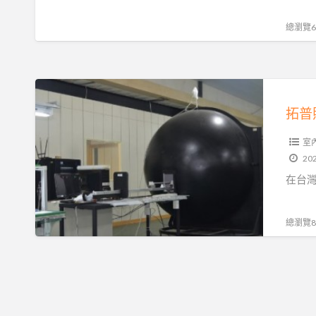
公
司
總瀏覽67
拓
普
拓普
照
明
室
202
有
在台灣
限
公
司
總瀏覽84