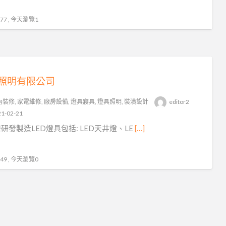
7 , 今天瀏覽1
照明有限公司
內裝修
,
家電維修
,
廠房設備
,
燈具寢具
,
燈具照明
,
裝潢設計
editor2
1-02-21
研發製造LED燈具包括: LED天井燈、LE
[…]
9 , 今天瀏覽0