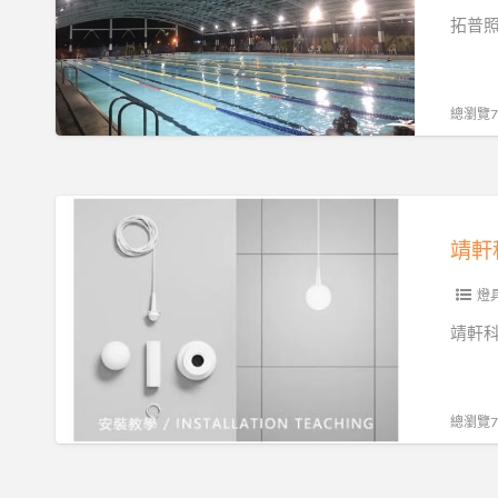
有
拓普照
限
公
司-
總瀏覽73
LED
天
井
靖
燈,LED
軒
靖軒
投
科
光
技
燈
燈,LED
有
靖軒科
燈
限
泡,LED
公
燈
司
總瀏覽73
管,LED
廠