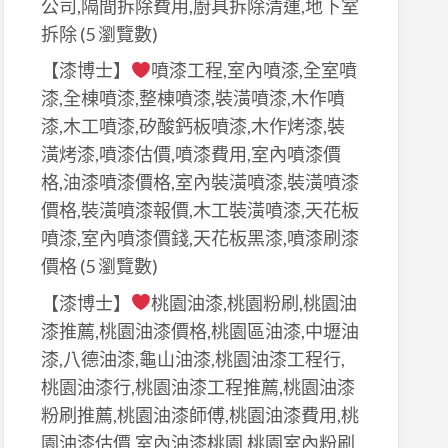
公司,隔間拆除費用,廚具拆除清運,地下室
拆除
(5 瀏覽數)
【漆博士】
噴漆工程,室內噴漆,全室噴
漆,全棟噴漆,整棟噴漆,裝潢噴漆,木作噴
漆,木工噴漆,矽酸鈣板噴漆,木作烤漆,裝
潢烤漆,噴漆估價,噴漆費用,室內噴漆價
格,油漆噴漆價格,室內裝潢噴漆,裝潢噴漆
價格,裝潢噴漆報價,木工裝潢噴漆,天花板
噴漆,室內噴漆價錢,天花板黑漆,噴漆刷漆
價格
(5 瀏覽數)
【漆博士】
桃園油漆,桃園粉刷,桃園油
漆推薦,桃園油漆價格,桃園區油漆,中壢油
漆,八德油漆,龜山油漆,桃園油漆工程行,
桃園油漆行,桃園油漆工程推薦,桃園油漆
粉刷推薦,桃園油漆師傅,桃園油漆費用,桃
園油漆估價,室內油漆桃園,桃園室內粉刷,