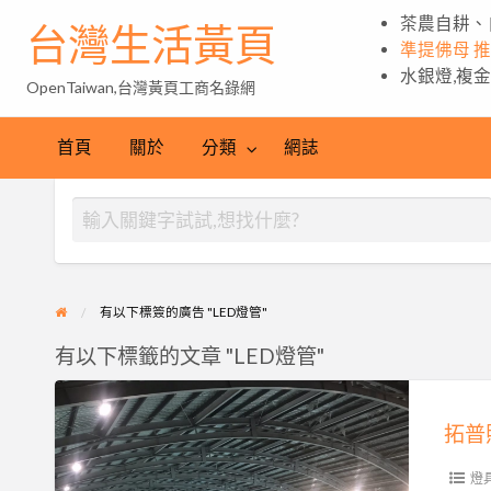
茶農自耕、
台灣生活黃頁
準提佛母 
水銀燈,複
OpenTaiwan,台灣黃頁工商名錄網
首頁
關於
分類
網誌
有以下標簽的廣告 "LED燈管"
有以下標籤的文章 "LED燈管"
拓
普
照
明
燈