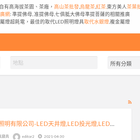
自有高海拔茶園、茶廠，
高山茶批發
,
烏龍茶
,
紅茶,
東方美人
茶葉
推廣網
: 準提佛母, 准提佛母,七俱胝大佛母準提菩薩的相關推廣
金屬燈超耗電，最佳的取代LED照明燈具
取代水銀燈
,複金屬燈
RS
Fe
for
拓普照明有限公司-LED天井燈,LED投光燈,LED燈泡,LED燈管,LED廠房燈
ad
tag
具寢具
editor2
2021-04-30